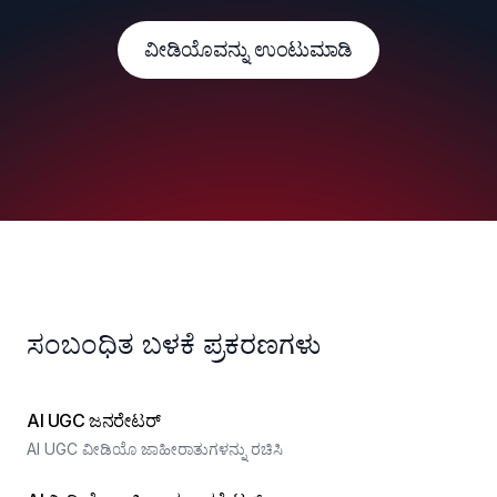
ವೀಡಿಯೊವನ್ನು ಉಂಟುಮಾಡಿ
ಸಂಬಂಧಿತ ಬಳಕೆ ಪ್ರಕರಣಗಳು
AI UGC ಜನರೇಟರ್
AI UGC ವೀಡಿಯೊ ಜಾಹೀರಾತುಗಳನ್ನು ರಚಿಸಿ