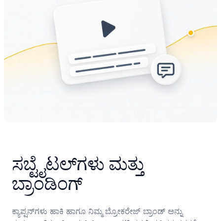
ಸಬ್ಟೈಟಲ್‌ಗಳು ಮತ್ತು 
ಬ್ರಾಂಡಿಂಗ್
ಕ್ಯಾಪ್ಷನ್‌ಗಳು ಹಾಕಿ ಹಾಗೂ ನಿಮ್ಮ ಬ್ರೋಕರೇಜ್ ಬ್ರಾಂಡ್ ಅನ್ನು 