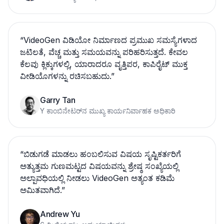
“
VideoGen ವಿಡಿಯೋ ನಿರ್ಮಾಣದ ಪ್ರಮುಖ ಸಮಸ್ಯೆಗಳಾದ
ಜಟಿಲತೆ, ವೆಚ್ಚ ಮತ್ತು ಸಮಯವನ್ನು ಪರಿಹರಿಸುತ್ತದೆ. ಕೇವಲ
ಕೆಲವು ಕ್ಲಿಕ್ಕುಗಳಲ್ಲಿ, ಯಾರಾದರೂ ವೃತ್ತಿಪರ, ಕಾಪಿರೈಟ್ ಮುಕ್ತ
ವೀಡಿಯೊಗಳನ್ನು ರಚಿಸಬಹುದು.
”
Garry Tan
Y ಕಾಂಬಿನೇಟರ್‌ನ ಮುಖ್ಯ ಕಾರ್ಯನಿರ್ವಾಹಕ ಅಧಿಕಾರಿ
“
ಬಿಡುಗಡೆ ಮಾಡಲು ಹಂಬಲಿಸುವ ವಿಷಯ ಸೃಷ್ಟಿಕರ್ತರಿಗೆ
ಅತ್ಯುತ್ತಮ ಗುಣಮಟ್ಟದ ವಿಷಯವನ್ನು ಶ್ರೇಷ್ಠ ಸಂಖ್ಯೆಯಲ್ಲಿ
ಅಲ್ಪಾವಧಿಯಲ್ಲಿ ನೀಡಲು VideoGen ಅತ್ಯಂತ ಕಡಿಮೆ
ಅಮಿತವಾಗಿದೆ.
”
Andrew Yu