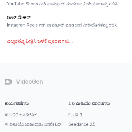
YouTube Shorts ಗಾಗಿ ಫಾರ್ಮ್ಯಾಟ್ ಮಾಡಲಾದ ವೀಡಿಯೊಗಳನ್ನು ರಚಿಸಿ
ರೀಲ್ ಮೇಕರ್
Instagram Reels ಗಾಗಿ ಫಾರ್ಮ್ಯಾಟ್ ಮಾಡಲಾದ ವೀಡಿಯೊಗಳನ್ನು ರಚಿಸಿ
ಎಲ್ಲವನ್ನೂ ವೀಕ್ಷಿಸಿ
ಬಳಕೆ ಪ್ರಕರಣಗಳು
...
തൊഴിൽ
VideoGen
ಕಾರ್ಯಪಡೆಗಳು
ಎಐ ವೀಡಿಯೊ ಮಾದರಿಗಳು
AI UGC ಜನರೇಟರ್
FLUX 3
AI ವೀಡಿಯೊ ಜಾಹೀರಾತು ಜನರೇಟರ್
Seedance 2.5