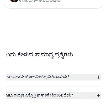
6 ಮಿಲಿಯನ್+ ಅನುಯಾಯಿಗಳು
ಏನು ಕೇಳುವ ಸಾಮಾನ್ಯ ಪ್ರಶ್ನೆಗಳು
ನಾನು ಮಹಡಿ ಯೋಜನೆಗಳನ್ನು ಸೇರಿಸಬಹುದೇ?
MLS ಸುರಕ್ಷಿತ ಎಕ್ಸ್ಪೋರ್ಟ್‌ಗಳಿಗೆ ಬೆಂಬಲವಿದೆಯೆ?