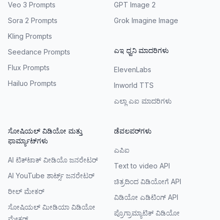
Veo 3 Prompts
GPT Image 2
Sora 2 Prompts
Grok Imagine Image
Kling Prompts
ಎಇ ಧ್ವನಿ ಮಾದರಿಗಳು
Seedance Prompts
Flux Prompts
ElevenLabs
Hailuo Prompts
Inworld TTS
ಎಲ್ಲಾ ಎಐ ಮಾದರಿಗಳು
ಸೋಷಿಯಲ್ ವಿಡಿಯೋ ಮತ್ತು
ಡೆವಲಪರ್‌ಗಳು
ಫಾರ್ಮ್ಯಾಟ್‌ಗಳು
ಎಪಿಐ
AI ಟಿಕ್‌ಟಾಕ್ ವೀಡಿಯೊ ಜನರೇಟರ್
Text to video API
AI YouTube ಶಾರ್ಟ್ಸ್ ಜನರೇಟರ್
ಚಿತ್ರದಿಂದ ವಿಡಿಯೋಗೆ API
ರೀಲ್ ಮೇಕರ್
ವಿಡಿಯೋ ಎಡಿಟಿಂಗ್ API
ಸೋಷಿಯಲ್ ಮೀಡಿಯಾ ವಿಡಿಯೋ
ಪ್ರೊಗ್ರಾಮ್ಯಾಟಿಕ್ ವಿಡಿಯೋ
ಮೇಕರ್