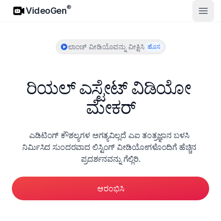
VideoGen
®
VideoGen
ಮುಖ್ಯ 
ಲಾಂಚ್ ವೀಡಿಯೊವನ್ನು ವೀಕ್ಷಿಸಿ
ಹೊಸ
ರಿಯಲ್ ಎಸ್ಟೇಟ್ ವಿಡಿಯೋ 
ಮೇಕರ್
ಎಡಿಟಿಂಗ್ ಕೌಶಲ್ಯಗಳ ಅಗತ್ಯವಿಲ್ಲದೆ ಎಐ ತಂತ್ರಜ್ಞಾನ ಬಳಸಿ 
ನಿರ್ಮಿಸಿದ ಸುಂದರವಾದ ಲಿಸ್ಟಿಂಗ್ ವೀಡಿಯೋಗಳೊಂದಿಗೆ ಹೆಚ್ಚಿನ 
ಪ್ರದರ್ಶನವನ್ನು ಗೆಲ್ಲಿರಿ.
ಆರಂಭಿಸಿ