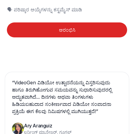
🗣️ ಪರಿಷ್ಕಾರ ಆಯ್ಕೆಗಳನ್ನು ಕಸ್ಟಮೈಸ್ ಮಾಡಿ
ಆರಂಭಿಸಿ
“
VideoGen ವಿಡಿಯೋ ಉತ್ಪಾದನೆಯನ್ನು ವಿಸ್ತರಿಸುವುದು
ಹಾಗೂ ತಿರುಗಿಹೋಗುವ ಸಮಯವನ್ನು ಸುಧಾರಿಸುವುದರಲ್ಲಿ
ಅದ್ಭುತವಾಗಿದೆ... ದಿನಗಳು ಅಥವಾ ತಿಂಗಳುಗಳು
ಹಿಡಿಯಬಹುದಾದ ಸಂಕೀರ್ಣವಾದ ವಿಡಿಯೋ ಸಂಪಾದನಾ
ಪ್ರಕ್ರಿಯೆ ಈಗ ಕೆಲವು ನಿಮಿಷಗಳಲ್ಲಿ ಮುಗಿಯುತ್ತದೆ!
”
Ary Aranguiz
ಲರ್ನಿಂಗ್ ಮ್ಯಾನೇಜರ್, ಗೂಗಲ್