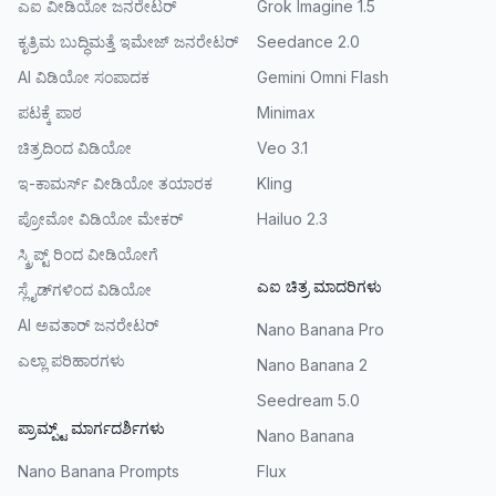
ಎಐ ವೀಡಿಯೋ ಜನರೇಟರ್
Grok Imagine 1.5
ಕೃತ್ರಿಮ ಬುದ್ಧಿಮತ್ತೆ ಇಮೇಜ್ ಜನರೇಟರ್
Seedance 2.0
AI ವಿಡಿಯೋ ಸಂಪಾದಕ
Gemini Omni Flash
ಪಟಕ್ಕೆ ಪಾಠ
Minimax
ಚಿತ್ರದಿಂದ ವಿಡಿಯೋ
Veo 3.1
ಇ-ಕಾಮರ್ಸ್ ವೀಡಿಯೋ ತಯಾರಕ
Kling
ಪ್ರೋಮೋ ವಿಡಿಯೋ ಮೇಕರ್
Hailuo 2.3
ಸ್ಕ್ರಿಪ್ಟ್ ರಿಂದ ವೀಡಿಯೋಗೆ
ಎಐ ಚಿತ್ರ ಮಾದರಿಗಳು
ಸ್ಲೈಡ್‌ಗಳಿಂದ ವಿಡಿಯೋ
AI ಅವತಾರ್ ಜನರೇಟರ್
Nano Banana Pro
ಎಲ್ಲಾ ಪರಿಹಾರಗಳು
Nano Banana 2
Seedream 5.0
ಪ್ರಾಮ್ಪ್ಟ್ ಮಾರ್ಗದರ್ಶಿಗಳು
Nano Banana
Nano Banana Prompts
Flux