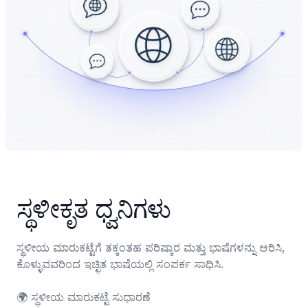
ಸ್ಥಳೀಕೃತ ಧ್ವನಿಗಳು
ಸ್ಥಳೀಯ ಮಾರುಕಟ್ಟೆಗೆ ತಕ್ಕಂತಹ ಪರಿಷ್ಕಾರ ಮತ್ತು ಭಾಷೆಗಳನ್ನು ಆರಿಸಿ, 
ಕೊಳ್ಳುವವರಿಂದ ಇಚ್ಛಿತ ಭಾಷೆಯಲ್ಲಿ ಸಂಪರ್ಕ ಸಾಧಿಸಿ.

🌍 ಸ್ಥಳೀಯ ಮಾರುಕಟ್ಟೆ ಸುಧಾರಣೆ
