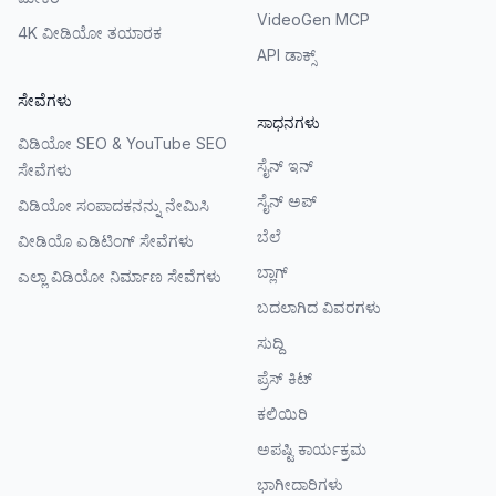
VideoGen MCP
4K ವೀಡಿಯೋ ತಯಾರಕ
API ಡಾಕ್ಸ್
ಸೇವೆಗಳು
ಸಾಧನಗಳು
ವಿಡಿಯೋ SEO & YouTube SEO
ಸೈನ್ ಇನ್
ಸೇವೆಗಳು
ಸೈನ್ ಅಪ್
ವಿಡಿಯೋ ಸಂಪಾದಕನನ್ನು ನೇಮಿಸಿ
ಬೆಲೆ
ವೀಡಿಯೊ ಎಡಿಟಿಂಗ್ ಸೇವೆಗಳು
ಬ್ಲಾಗ್
ಎಲ್ಲಾ ವಿಡಿಯೋ ನಿರ್ಮಾಣ ಸೇವೆಗಳು
ಬದಲಾಗಿದ ವಿವರಗಳು
ಸುದ್ದಿ
ಪ್ರೆಸ್ ಕಿಟ್
ಕಲಿಯಿರಿ
ಅಪಷ್ಟಿ ಕಾರ್ಯಕ್ರಮ
ಭಾಗೀದಾರಿಗಳು