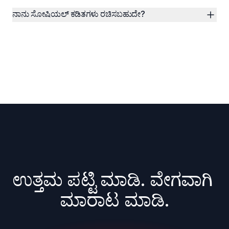
ನಾನು ಸೋಷಿಯಲ್ ಕಡಿತಗಳು ರಚಿಸಬಹುದೇ?
ಉತ್ತಮ ಪಟ್ಟಿ ಮಾಡಿ. ವೇಗವಾಗಿ 
ಮಾರಾಟ ಮಾಡಿ.