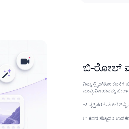
ನಿಮ್ಮ ಸ್ಲೈಡ್‌ಶೋ ಕಥನೆಗೆ ಹೆಲ್ಪ್ ಆಗುವ ಅಡ್ಡದೃಶ್ಯಗಳು ಮತ್ತು ದೃಶ್ಯಗಳನ್ನು ಸೇರಿಸಿ, 
ಮುಖ್ಯ ವಿಷಯವನ್ನು ಹೇರಳವ
🎨	ವೃತ್ತಿಪರ ಓವರ್‌ಲೆ ದಿಸೈನ್

📈	ಕಥನ ಹೆಚ್ಚುವರಿ ಉಪ