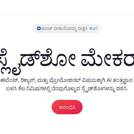
ಲಾಂಚ್ ವೀಡಿಯೊವನ್ನು ವೀಕ್ಷಿಸಿ
ಹೊಸ
ಸ್ಲೈಡ್‌ಶೋ ಮೇಕರ
ಈವೆಂಟ್, ರಿಕ್ಯಾಪ್, ಮತ್ತು ಪ್ರೋಮೋಶನಲ್ ವಿಷಯಕ್ಕಾಗಿ AI ತಂತ್ರಜ್ಞಾನ 
ಬಳಸಿ ಕೆಲ ನಿಮಿಷಗಳಲ್ಲಿ ನೆನಪುಗೊಳ್ಳುವ ಸ್ಲೈಡ್‌ಶೋಗಳನ್ನು ರಚಿಸಿ.
ಆರಂಭಿಸಿ