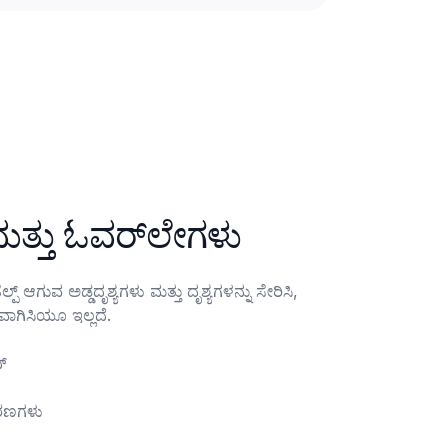
ಬಿ‑ರೋಲ್ ಮತ್ತು ಓವರ್‌ಲೇಗಳು
ಾಗಿಸಿಯೂ ಇಲ್ಲದೆ.

ಕರಣಗಳು