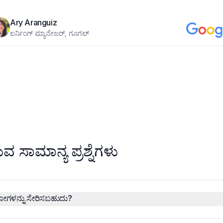
Ary Aranguiz
ಲರ್ನಿಂಗ್ ಮ್ಯಾನೇಜರ್, ಗೂಗಲ್
ವ ಸಾಮಾನ್ಯ ಪ್ರಶ್ನೆಗಳು
ೋಗಳನ್ನು ಸೇರಿಸಬಹುದು?