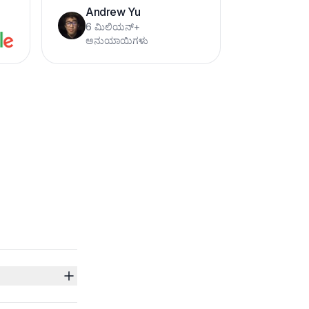
Andrew Yu
6 ಮಿಲಿಯನ್+
ಅನುಯಾಯಿಗಳು