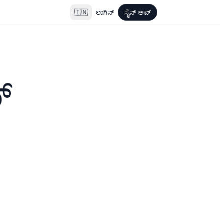
🇮🇳
ಲಾಗಿನ್
ಸೈನ್ ಅಪ್
್