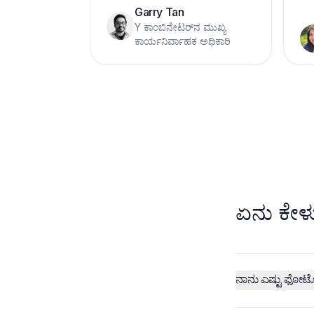
Garry Tan
Y ಕಾಂಬಿನೇಟರ್‌ನ ಮುಖ್ಯ
ಕಾರ್ಯನಿರ್ವಾಹಕ ಅಧಿಕಾರಿ
ಏನು ಕೇಳು
ನಾನು ಎಷ್ಟು ಫೋಟ