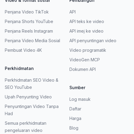
Video & format sosial
Pembangun
Penjana Video TikTok
API
Penjana Shorts YouTube
API teks ke video
Penjana Reels Instagram
API imej ke video
Penjana Video Media Sosial
API penyuntingan video
Pembuat Video 4K
Video programatik
VideoGen MCP
Perkhidmatan
Dokumen API
Perkhidmatan SEO Video &
SEO YouTube
Sumber
Upah Penyunting Video
Log masuk
Penyuntingan Video Tanpa
Daftar
Had
Harga
Semua perkhidmatan
Blog
pengeluaran video