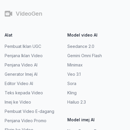
VideoGen
Alat
Model video AI
Pembuat Iklan UGC
Seedance 2.0
Penjana Iklan Video
Gemini Omni Flash
Penjana Video AI
Minimax
Generator Imej AI
Veo 3.1
Editor Video AI
Sora
Teks kepada Video
Kling
Imej ke Video
Hailuo 2.3
Pembuat Video E-dagang
Model imej AI
Penjana Video Promo
Skrip ke Video