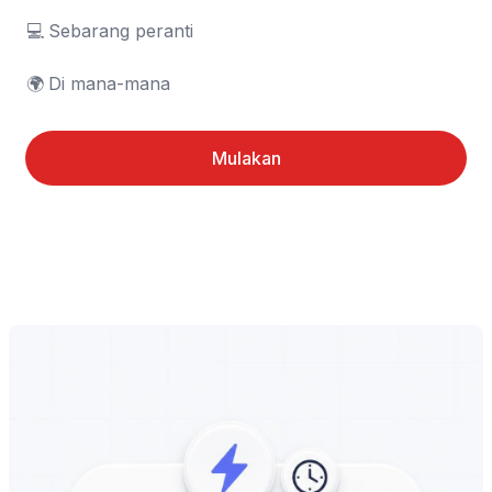
💻	Sebarang peranti

🌍	Di mana-mana
Mulakan