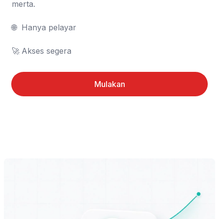
merta.

🌐	Hanya pelayar

🚀	Akses segera
Mulakan