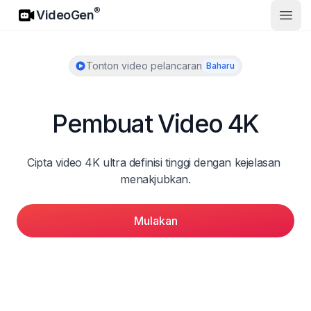
VideoGen
®
VideoGen
Buka
Tonton video pelancaran
Baharu
Pembuat Video 4K
Cipta video 4K ultra definisi tinggi dengan kejelasan 
menakjubkan.
Mulakan