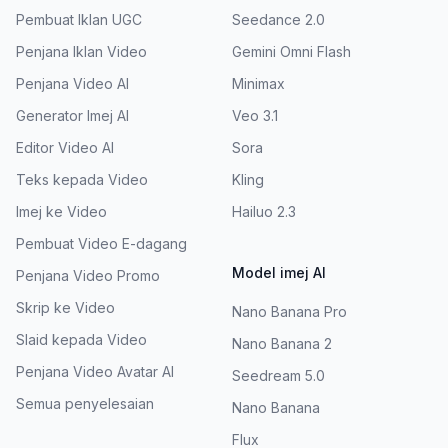
Pembuat Iklan UGC
Seedance 2.0
Penjana Iklan Video
Gemini Omni Flash
Penjana Video AI
Minimax
Generator Imej AI
Veo 3.1
Editor Video AI
Sora
Teks kepada Video
Kling
Imej ke Video
Hailuo 2.3
Pembuat Video E-dagang
Model imej AI
Penjana Video Promo
Skrip ke Video
Nano Banana Pro
Slaid kepada Video
Nano Banana 2
Penjana Video Avatar AI
Seedream 5.0
Semua penyelesaian
Nano Banana
Flux