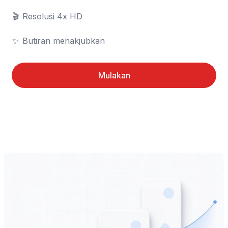
🎬	Resolusi 4x HD

✨	Butiran menakjubkan
Mulakan