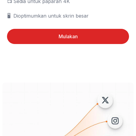
📺	Sedia untuk paparan 4K

🖥️	Dioptimumkan untuk skrin besar
Mulakan