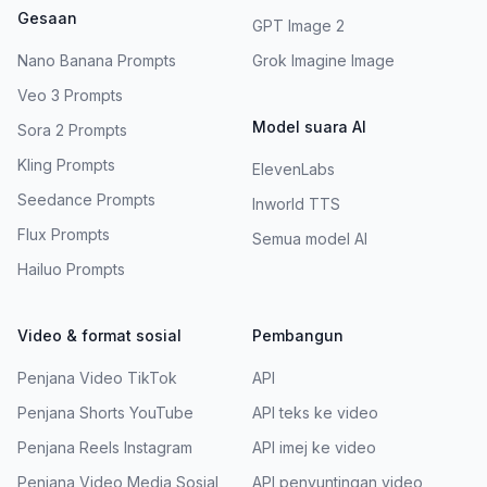
Gesaan
GPT Image 2
Nano Banana Prompts
Grok Imagine Image
Veo 3 Prompts
Model suara AI
Sora 2 Prompts
Kling Prompts
ElevenLabs
Seedance Prompts
Inworld TTS
Flux Prompts
Semua model AI
Hailuo Prompts
Video & format sosial
Pembangun
Penjana Video TikTok
API
Penjana Shorts YouTube
API teks ke video
Penjana Reels Instagram
API imej ke video
Penjana Video Media Sosial
API penyuntingan video