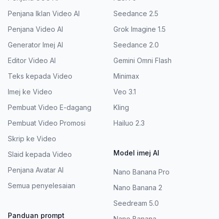
Penjana Iklan Video AI
Seedance 2.5
Penjana Video AI
Grok Imagine 1.5
Generator Imej AI
Seedance 2.0
Editor Video AI
Gemini Omni Flash
Teks kepada Video
Minimax
Imej ke Video
Veo 3.1
Pembuat Video E-dagang
Kling
Pembuat Video Promosi
Hailuo 2.3
Skrip ke Video
Model imej AI
Slaid kepada Video
Penjana Avatar AI
Nano Banana Pro
Semua penyelesaian
Nano Banana 2
Seedream 5.0
Panduan prompt
Nano Banana