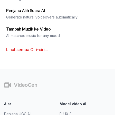
Penjana Alih Suara AI
Generate natural voiceovers automatically
Tambah Muzik ke Video
AI-matched music for any mood
Lihat semua
Ciri-ciri
...
Pengaki
VideoGen
Alat
Model video AI
Penjana UGC AI
FLUX 3