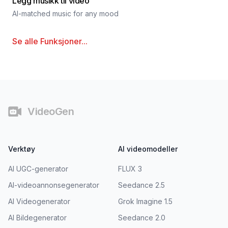
Legg musikk til video
AI-matched music for any mood
Se alle
Funksjoner
...
Bunntekst
VideoGen
Verktøy
AI videomodeller
AI UGC-generator
FLUX 3
AI-videoannonsegenerator
Seedance 2.5
AI Videogenerator
Grok Imagine 1.5
AI Bildegenerator
Seedance 2.0