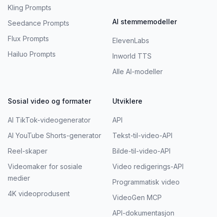
Kling Prompts
AI stemmemodeller
Seedance Prompts
Flux Prompts
ElevenLabs
Hailuo Prompts
Inworld TTS
Alle AI-modeller
Sosial video og formater
Utviklere
AI TikTok-videogenerator
API
AI YouTube Shorts-generator
Tekst-til-video-API
Reel-skaper
Bilde-til-video-API
Videomaker for sosiale
Video redigerings-API
medier
Programmatisk video
4K videoprodusent
VideoGen MCP
API-dokumentasjon