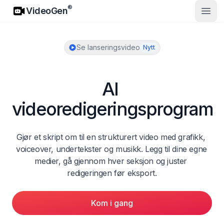
VideoGen
®
VideoGen
Åpne
Se lanseringsvideo
Nytt
AI 
videoredigeringsprogram
Gjør et skript om til en strukturert video med grafikk, 
voiceover, undertekster og musikk. Legg til dine egne 
medier, gå gjennom hver seksjon og juster 
redigeringen før eksport.
Kom i gang