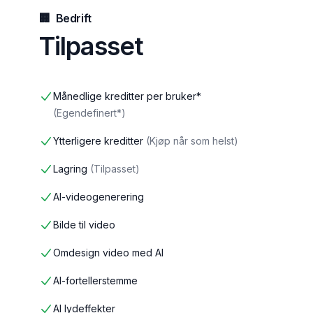
🏢
Bedrift
Tilpasset
Månedlige kreditter per bruker*
(
Egendefinert*
)
Ytterligere kreditter
(
Kjøp når som helst
)
Lagring
(
Tilpasset
)
AI-videogenerering
Bilde til video
Omdesign video med AI
AI-fortellerstemme
AI lydeffekter