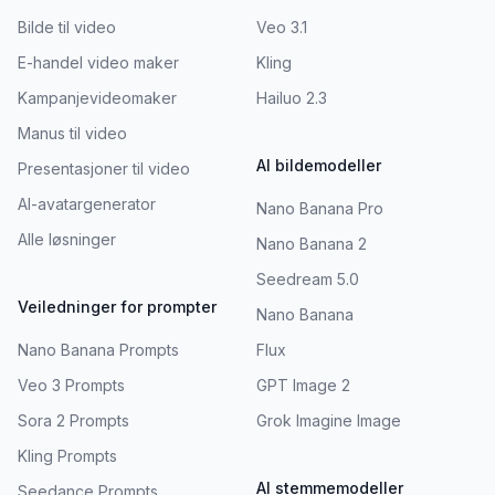
Bilde til video
Veo 3.1
E-handel video maker
Kling
Kampanjevideomaker
Hailuo 2.3
Manus til video
AI bildemodeller
Presentasjoner til video
AI-avatargenerator
Nano Banana Pro
Alle løsninger
Nano Banana 2
Seedream 5.0
Veiledninger for prompter
Nano Banana
Nano Banana Prompts
Flux
Veo 3 Prompts
GPT Image 2
Sora 2 Prompts
Grok Imagine Image
Kling Prompts
AI stemmemodeller
Seedance Prompts