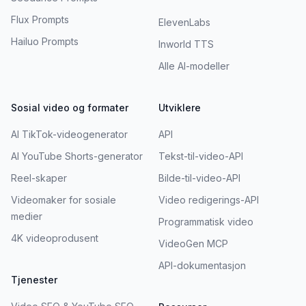
Flux Prompts
ElevenLabs
Hailuo Prompts
Inworld TTS
Alle AI-modeller
Sosial video og formater
Utviklere
AI TikTok-videogenerator
API
AI YouTube Shorts-generator
Tekst-til-video-API
Reel-skaper
Bilde-til-video-API
Videomaker for sosiale
Video redigerings-API
medier
Programmatisk video
4K videoprodusent
VideoGen MCP
API-dokumentasjon
Tjenester