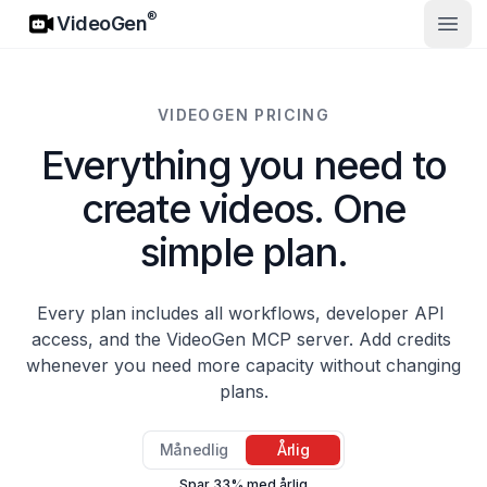
VideoGen
®
VideoGen
Åpne
VIDEOGEN PRICING
Everything you need to
create videos. One
simple plan.
Every plan includes all workflows, developer API 
access, and the VideoGen MCP server. Add credits 
whenever you need more capacity without changing 
plans.
Betalingsfrekvens
Månedlig
Årlig
Spar 33% med årlig