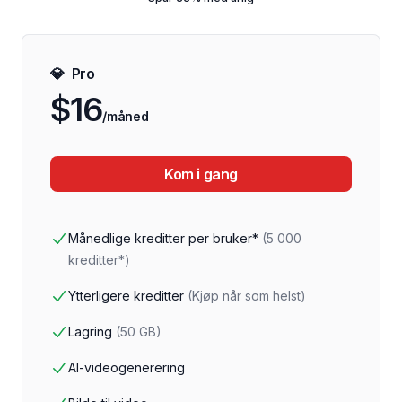
💎
Pro
$16
/måned
Kom i gang
Månedlige kreditter per bruker*
(
5 000
kreditter*
)
Ytterligere kreditter
(
Kjøp når som helst
)
Lagring
(
50 GB
)
AI-videogenerering