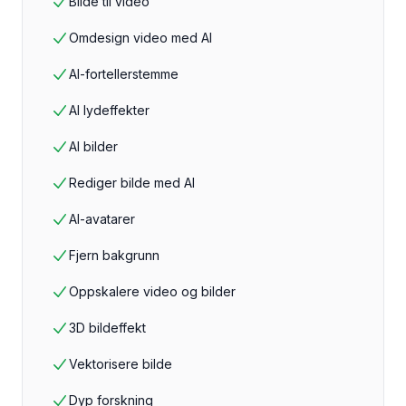
Bilde til video
Omdesign video med AI
AI-fortellerstemme
AI lydeffekter
AI bilder
Rediger bilde med AI
AI-avatarer
Fjern bakgrunn
Oppskalere video og bilder
3D bildeffekt
Vektorisere bilde
Dyp forskning