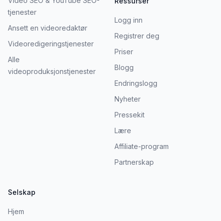
Video SEO & YouTube SEO-
Ressurser
tjenester
Logg inn
Ansett en videoredaktør
Registrer deg
Videoredigeringstjenester
Priser
Alle
Blogg
videoproduksjonstjenester
Endringslogg
Nyheter
Pressekit
Lære
Affiliate-program
Partnerskap
Selskap
Hjem