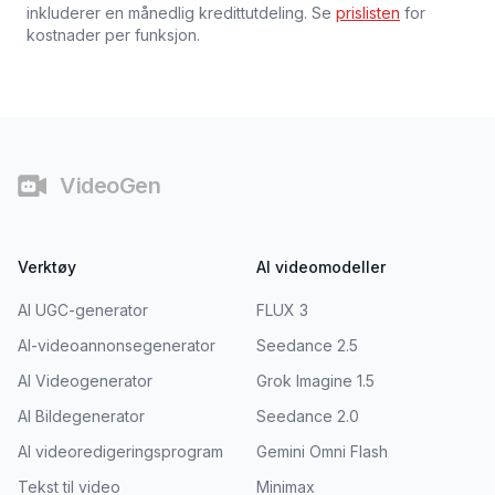
inkluderer en månedlig kredittutdeling. Se
prislisten
for
kostnader per funksjon.
Bunntekst
VideoGen
Verktøy
AI videomodeller
AI UGC-generator
FLUX 3
AI-videoannonsegenerator
Seedance 2.5
AI Videogenerator
Grok Imagine 1.5
AI Bildegenerator
Seedance 2.0
AI videoredigeringsprogram
Gemini Omni Flash
Tekst til video
Minimax