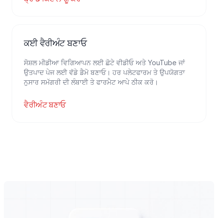
ਕਈ ਵੈਰੀਅੰਟ ਬਣਾਓ
ਸੋਸ਼ਲ ਮੀਡੀਆ ਵਿਗਿਆਪਨ ਲਈ ਛੋਟੇ ਵੀਡੀਓ ਅਤੇ YouTube ਜਾਂ
ਉਤਪਾਦ ਪੇਜ ਲਈ ਵੱਡੇ ਡੈਮੋ ਬਣਾਓ। ਹਰ ਪਲੇਟਫਾਰਮ ਤੇ ਉਪਯੋਗਤਾ
ਨੁਸਾਰ ਸਮੱਗਰੀ ਦੀ ਲੰਬਾਈ ਤੇ ਫਾਰਮੈਟ ਆਪੇ ਠੀਕ ਕਰੋ।
ਵੈਰੀਅੰਟ ਬਣਾਓ