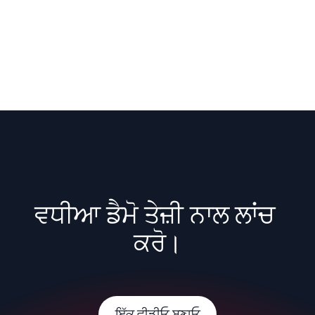
ਵਧੀਆ ਡੈਮੋ ਤੇਜ਼ੀ ਨਾਲ ਲਾਂਚ 
ਕਰੋ।
ਇੱਕ ਵੀਡੀਓ ਬਣਾਓ