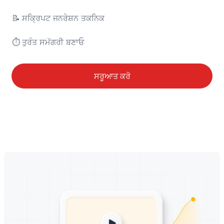
📝	ਸਕ੍ਰਿਪਟ ਜਨਰੇਸ਼ਨ ਤਕਨਿਕ

⏱️	ਤੁਰੰਤ ਸਮੱਗਰੀ ਬਣਾਓ
ਸਰੂਆਤ ਕਰੋ