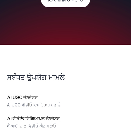
ਸਬੰਧਤ ਉਪਯੋਗ ਮਾਮਲੇ
AI UGC ਜੇਨਰੇਟਰ
AI UGC ਵੀਡੀਓ ਇਸ਼ਤਿਹਾਰ ਬਣਾਓ
AI ਵੀਡੀਓ ਵਿਗਿਆਪਨ ਜੇਨਰੇਟਰ
ਐਆਈ ਨਾਲ ਵਿਡੀਓ ਐਡ ਬਣਾਓ