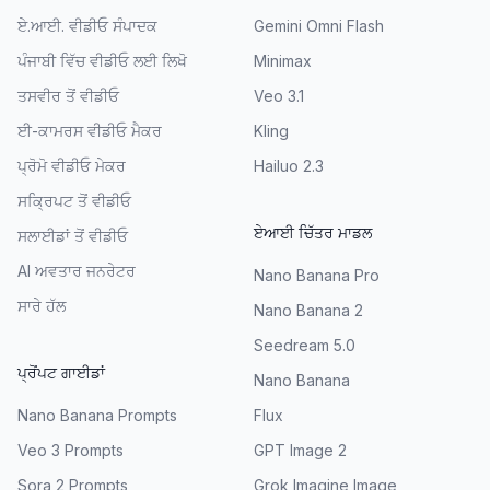
ਏ.ਆਈ. ਵੀਡੀਓ ਸੰਪਾਦਕ
Gemini Omni Flash
ਪੰਜਾਬੀ ਵਿੱਚ ਵੀਡੀਓ ਲਈ ਲਿਖੋ
Minimax
ਤਸਵੀਰ ਤੋਂ ਵੀਡੀਓ
Veo 3.1
ਈ-ਕਾਮਰਸ ਵੀਡੀਓ ਮੈਕਰ
Kling
ਪ੍ਰੋਮੋ ਵੀਡੀਓ ਮੇਕਰ
Hailuo 2.3
ਸਕ੍ਰਿਪਟ ਤੋਂ ਵੀਡੀਓ
ਏਆਈ ਚਿੱਤਰ ਮਾਡਲ
ਸਲਾਈਡਾਂ ਤੋਂ ਵੀਡੀਓ
AI ਅਵਤਾਰ ਜਨਰੇਟਰ
Nano Banana Pro
ਸਾਰੇ ਹੱਲ
Nano Banana 2
Seedream 5.0
ਪ੍ਰੋਂਪਟ ਗਾਈਡਾਂ
Nano Banana
Nano Banana Prompts
Flux
Veo 3 Prompts
GPT Image 2
Sora 2 Prompts
Grok Imagine Image