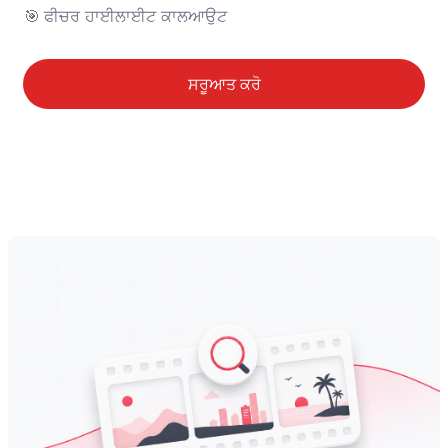
🎯	ਫੀਚਰ ਹਾਈਲਾਈਟ ਕਾਲਆਉਟ
ਸਰੂਆਤ ਕਰੋ