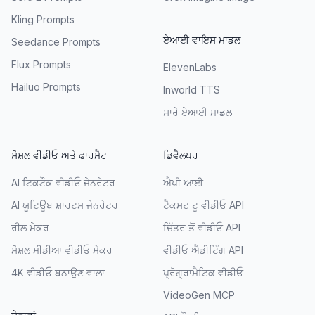
Kling Prompts
ਏਆਈ ਵਾਇਸ ਮਾਡਲ
Seedance Prompts
Flux Prompts
ElevenLabs
Hailuo Prompts
Inworld TTS
ਸਾਰੇ ਏਆਈ ਮਾਡਲ
ਸੋਸ਼ਲ ਵੀਡੀਓ ਅਤੇ ਫਾਰਮੈਟ
ਡਿਵੈਲਪਰ
AI ਟਿਕਟੌਕ ਵੀਡੀਓ ਜੇਨਰੇਟਰ
ਐਪੀ ਆਈ
AI ਯੂਟਿਊਬ ਸ਼ਾਰਟਸ ਜੇਨਰੇਟਰ
ਟੈਕਸਟ ਟੂ ਵੀਡੀਓ API
ਰੀਲ ਮੇਕਰ
ਚਿੱਤਰ ਤੋਂ ਵੀਡੀਓ API
ਸੋਸ਼ਲ ਮੀਡੀਆ ਵੀਡੀਓ ਮੇਕਰ
ਵੀਡੀਓ ਐਡੀਟਿੰਗ API
4K ਵੀਡੀਓ ਬਨਾਉਣ ਵਾਲਾ
ਪ੍ਰੋਗ੍ਰਾਮੈਟਿਕ ਵੀਡੀਓ
VideoGen MCP