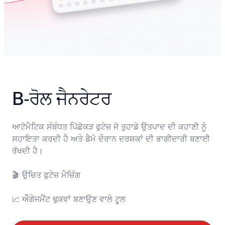
B‑ਰੋਲ ਜੈਨਰੇਟਰ
ਆਟੋਮੈਟਿਕ ਸੰਬੰਧਤ ਪਿੱਛੋਕੜ ਫੁਟੇਜ਼ ਜੋ ਤੁਹਾਡੇ ਉਤਪਾਦ ਦੀ ਕਹਾਣੀ ਨੂੰ 
ਸਹਾਇਤਾ ਕਰਦੀ ਹੈ ਅਤੇ ਡੈਮੋ ਦੌਰਾਨ ਦਰਸ਼ਕਾਂ ਦੀ ਭਾਗੀਦਾਰੀ ਬਣਾਈ 
ਰੱਖਦੀ ਹੈ।

🎬	ਉਚਿਤ ਫੁਟੇਜ਼ ਮੈਚਿੰਗ

📈	ਐੰਗੇਜਮੈਂਟ ਢੁਕਵਾਂ ਬਣਾਉਣ ਵਾਲੇ ਟੂਲ