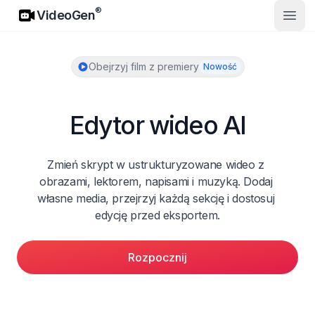
VideoGen
®
VideoGen
Otwó
Obejrzyj film z premiery
Nowość
Edytor wideo AI
Zmień skrypt w ustrukturyzowane wideo z 
obrazami, lektorem, napisami i muzyką. Dodaj 
własne media, przejrzyj każdą sekcję i dostosuj 
edycję przed eksportem.
Rozpocznij