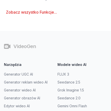
Zobacz wszystko
Funkcje
...
Stopka
VideoGen
Narzędzia
Modele wideo AI
Generator UGC AI
FLUX 3
Generator reklam wideo AI
Seedance 2.5
Generator wideo AI
Grok Imagine 1.5
Generator obrazów AI
Seedance 2.0
Edytor wideo AI
Gemini Omni Flash