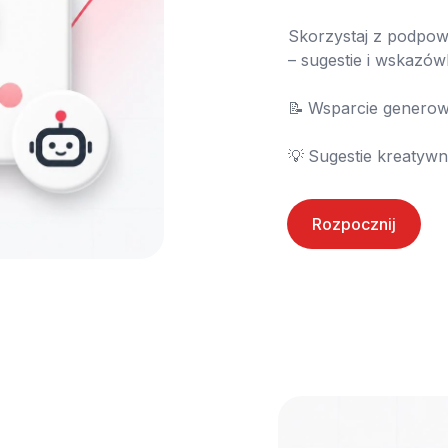
Skorzystaj z podpowi
– sugestie i wskazów
📝	Wsparcie generowania scenariusza

💡	Sugestie kreat
Rozpocznij