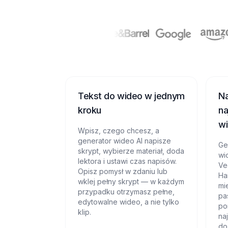
Tekst do wideo w jednym
N
kroku
na
w
Wpisz, czego chcesz, a
generator wideo AI napisze
Ge
skrypt, wybierze materiał, doda
wi
lektora i ustawi czas napisów.
Ve
Opisz pomysł w zdaniu lub
Ha
wklej pełny skrypt — w każdym
mi
przypadku otrzymasz pełne,
pa
edytowalne wideo, a nie tylko
po
klip.
na
do