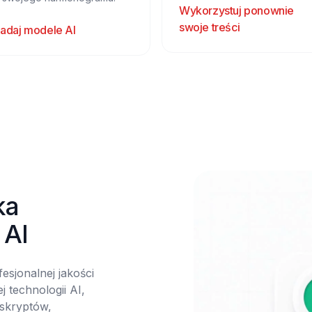
Wykorzystuj ponownie
swoje treści
adaj modele AI
a 
 AI
sjonalnej jakości 
technologii AI, 
skryptów, 