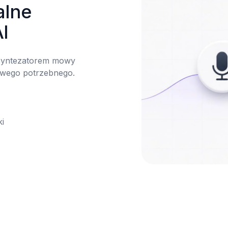
lne 
I
 syntezatorem mowy 
owego potrzebnego.

ki