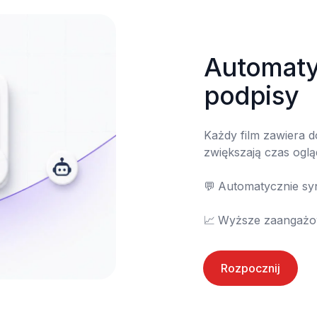
Automatyc
podpisy
Każdy film zawiera d
zwiększają czas oglą
💬	Automatycznie synchronizowane napisy

📈	Wyższe zaanga
Rozpocznij