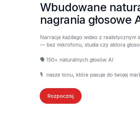
Wbudowane natura
nagrania głosowe A
Narracja każdego wideo z realistycznym
— bez mikrofonu, studia czy aktora głos
🗣️	150+ naturalnych głosów AI

🎙️	nasze tonu, które pasuje do twojej mar
Rozpocznij