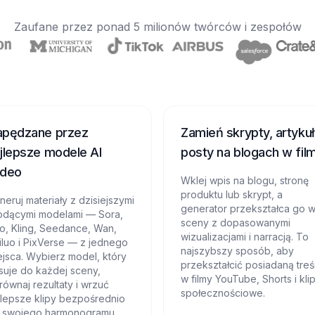
Zaufane przez ponad 5 milionów twórców i zespołów
apędzane przez
Zamień skrypty, artykuł
jlepsze modele AI
posty na blogach w fil
ideo
Wklej wpis na blogu, stronę
produktu lub skrypt, a
neruj materiały z dzisiejszymi
generator przekształca go 
odącymi modelami — Sora,
sceny z dopasowanymi
o, Kling, Seedance, Wan,
wizualizacjami i narracją. To
iluo i PixVerse — z jednego
najszybszy sposób, aby
ejsca. Wybierz model, który
przekształcić posiadaną tre
suje do każdej sceny,
w filmy YouTube, Shorts i kli
równaj rezultaty i wrzuć
społecznościowe.
jlepsze klipy bezpośrednio
 swojego harmonogramu.