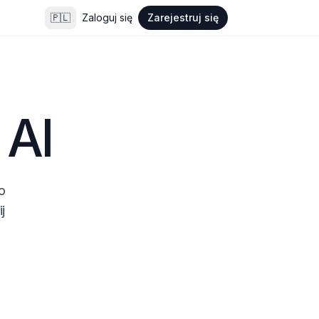
🇵🇱
Zaloguj się
Zarejestruj się
 AI
 
 