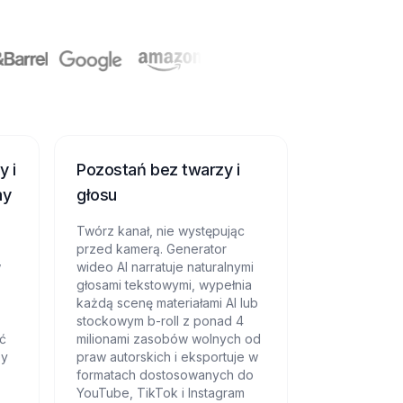
y i
Pozostań bez twarzy i
my
głosu
Twórz kanał, nie występując
przed kamerą. Generator
w
wideo AI narratuje naturalnymi
głosami tekstowymi, wypełnia
każdą scenę materiałami AI lub
stockowym b-roll z ponad 4
ść
milionami zasobów wolnych od
py
praw autorskich i eksportuje w
formatach dostosowanych do
YouTube, TikTok i Instagram