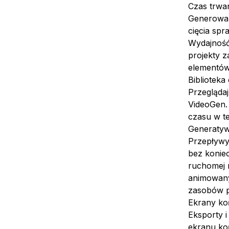
Czas trwa
Generowan
cięcia spr
Wydajność
projekty 
elementów
Biblioteka
Przeglądaj
VideoGen. 
czasu w te
Generatywn
Przepływy
bez koniec
ruchomej 
animowanyc
zasobów p
Ekrany ko
Eksporty 
ekranu ko