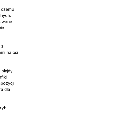
i czemu
chych.
dowane
ia
)
 z
mi na osi
slajdy
fiki
pozycji
ra dla
tryb