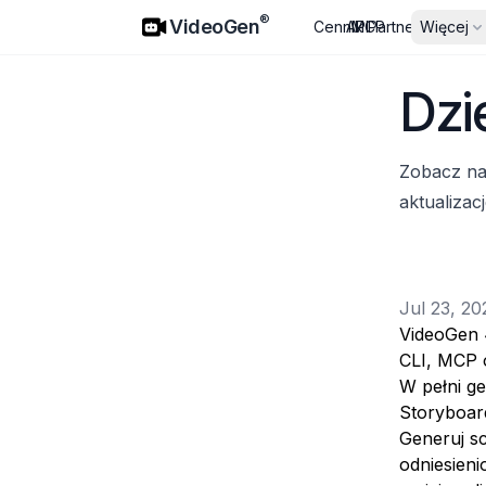
VideoGen
®
VideoGen
Cennik
API
MCP
Partnerzy
Więcej
Dzi
Zobacz na
aktualiza
Jul 23, 20
VideoGen 
CLI, MCP 
W pełni g
Storyboard
Generuj s
odniesien