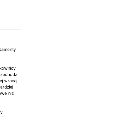
ndamenty
tkownicy
przechodź
ej wracaj
ardziej
owe niż
ny