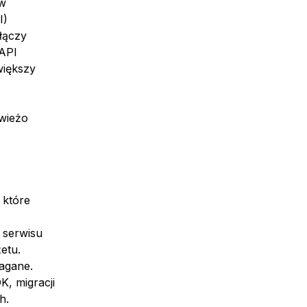
zw
I)
łączy
 API
większy
świeżo
.
 które
 serwisu
etu.
agane.
K, migracji
h.