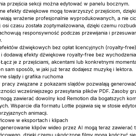
nia przejścia sekcji można edytować w panelu bocznym.
e efekty dźwiękowe mogą towarzyszyć przejściom, dzięk
awiają wrażenie profesjonalnie wyprodukowanych, a nie ci
 osi czasu została zoptymalizowana, dzięki czemu rozbu
zachowują responsywność podczas przewijania i przesuwan
.
 efektów dźwiękowych bez opłat licencyjnych (royalty-free
 i dodawaj efekty dźwiękowe royalty-free bez wychodzenia
Łącz je z przejściami, akcentami lub konkretnymi momenta
n sam sposób, w jaki już teraz dodajesz muzykę i lektora.
e slajdy i grafika ruchoma
 pracy związane z pokazami slajdów pozwalają generować 
zności wcześniejszego przesyłania plików PDF. Zasoby gra
mogą zawierać dowolny kod Remotion dla bogatszych kom
h. Wsparcie dla formatu Lottie pojawia się w stosie edyto
rzyjaznych animacji.
ńcowe w eksportach i klipach
i generowanie klipów wideo przez AI mogą teraz zawierać 
ńcowego, dzięki czemu ukończone filmy mogą kończyć się