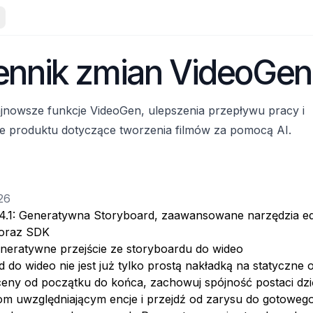
ennik zmian VideoGen
jnowsze funkcje VideoGen, ulepszenia przepływu pracy i
cje produktu dotyczące tworzenia filmów za pomocą AI.
26
4.1: Generatywna Storyboard, zaawansowane narzędzia ed
oraz SDK
eneratywne przejście ze storyboardu do wideo
 do wideo nie jest już tylko prostą nakładką na statyczne 
ceny od początku do końca, zachowuj spójność postaci dzi
iom uwzględniającym encje i przejdź od zarysu do gotoweg