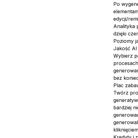
Po wygene
elementam
edycji/rem
Analityka
dzięki cze
Poziomy j
Jakość AI
Wybierz p
procesach 
generowan
bez konie
Plac zabaw
Twórz pro
generatywn
bardziej 
generować 
generowaln
kliknięciem
Kredyty i 