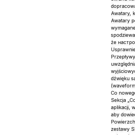
dopracowa
Awatary, k
Awatary po
wymagane, 
spodziewas
że настрой
Usprawnien
Przepływy 
uwzględni
wyjściowyc
dźwięku są
(waveform
Co nowego
Sekcja „C
aplikacji,
aby dowied
Powierzch
zestawy S