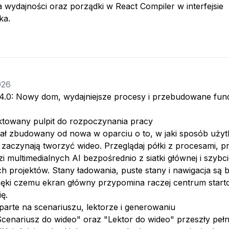
 wydajności oraz porządki w React Compiler w interfejsie
ka.
026
4.0: Nowy dom, wydajniejsze procesy i przebudowane fu
ktowany pulpit do rozpoczynania pracy
stał zbudowany od nowa w oparciu o to, w jaki sposób uży
 zaczynają tworzyć wideo. Przeglądaj półki z procesami, 
i multimedialnych AI bezpośrednio z siatki głównej i szybci
ch projektów. Stany ładowania, puste stany i nawigacja są b
zięki czemu ekran główny przypomina raczej centrum start
ę.
arte na scenariuszu, lektorze i generowaniu
Scenariusz do wideo" oraz "Lektor do wideo" przeszły peł