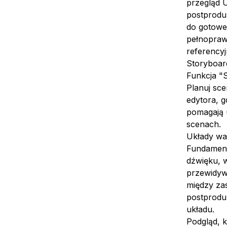
przegląd U
postproduk
do gotowe
pełnopraw
referency
Storyboar
Funkcja "S
Planuj sce
edytora, g
pomagają 
scenach.
Układy war
Fundament
dźwięku, w
przewidyw
między zas
postprodu
układu.
Podgląd, 