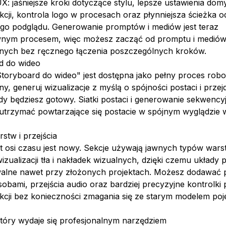
X: jaśniejsze kroki dotyczące stylu, lepsze ustawienia dom
cji, kontrola logo w procesach oraz płynniejsza ścieżka 
go podglądu. Generowanie promptów i mediów jest teraz
nym procesem, więc możesz zacząć od promptu i medió
jnych bez ręcznego łączenia poszczególnych kroków.
d do wideo
toryboard do wideo" jest dostępna jako pełny proces robo
ny, generuj wizualizacje z myślą o spójności postaci i przej
dy będziesz gotowy. Siatki postaci i generowanie sekwency
utrzymać powtarzające się postacie w spójnym wyglądzie
stw i przejścia
 osi czasu jest nowy. Sekcje używają jawnych typów wars
izualizacji tła i nakładek wizualnych, dzięki czemu układy 
alne nawet przy złożonych projektach. Możesz dodawać p
obami, przejścia audio oraz bardziej precyzyjne kontrolki 
kcji bez konieczności zmagania się ze starym modelem po
który wydaje się profesjonalnym narzędziem