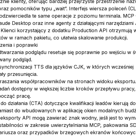
nie klienty, oferując bardziej przejrzyste przestrzenie na
az pomocników typu „wait”. Interfejs wiersza poleceń (CL
odzwierciedla te same operacje z poziomu terminala. MCP 
aude Desktop oraz inne agenty z działającymi narzędziami
Klienci korzystający z dodatku Production API otrzymują 
ytów w ramach pakietu, co ułatwia skalowanie produkcji.
zenia i poprawki
dtwarzania podglądu resetuje się poprawnie po wejściu w 
any podgląd.
synchronizacji TTS dla języków CJK, w których wcześniej
ły przesunięcia.
raszania współpracowników na stronach widoku eksportu
zadań dostępny w większej liczbie kroków przepływu pracy,
ocząć pracę.
o działania (CTA) dotyczące kwalifikacji leadów kierują do
amiast do wbudowanych w aplikację okien modalnych budż
eksporty API mogą zawierać znak wodny, jeśli jest to wym
tabilności w zakresie uwierzytelniania MCP, pakowania SD
ariusza oraz przypadków brzegowych ekranów końcowyc