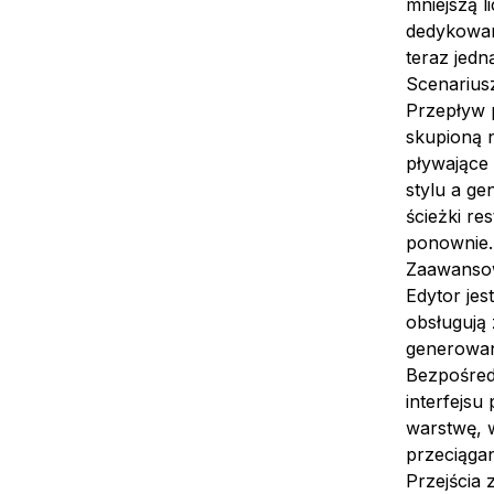
mniejszą 
dedykowan
teraz jedn
Scenariusz
Przepływ p
skupioną n
pływające 
stylu a ge
ścieżki re
ponownie.
Zaawansow
Edytor jes
obsługują 
generowan
Bezpośred
interfejs
warstwę, w
przeciąga
Przejścia 