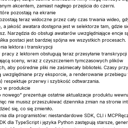
nym akcentem, zamiast nagłego przejścia do czerni.
tóre pozostają na ekranie
zostają teraz widoczne przez cały czas trwania wideo, gdy
a jakość awatara dostępna jest w selektorze tam, gdzie się
z. Narzędzia do obsługi awatarów uwzględniające encje sp
ka postaci jest bardziej spójna we wszystkich procesach.
ia lektora i transkrypcji
pracy z lektorem obsługują teraz przesyłanie transkrypcji 
ającą sceny, wraz z czyszczeniem tymczasowych plików
h, aby pośrednie pliki nie zaśmiecały biblioteki. Czasy prz
 uwzględniane przy eksporcie, a renderowanie przebiegu f
) respektuje przerwy i szybkość odtwarzania.
 w produkcie
o nowego” prezentuje ostatnie aktualizacje produktu wewn
 więc nie musisz przeszukiwać dziennika zmian na stronie in
zieć się, co się zmieniło.
nia dla programistów: niestandardowe SDK, CLI i MCPRęcz
DK dla TypeScript i języka Python zastępują starsze, gen