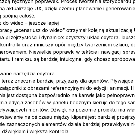
liczbą ręcznych poprawek. Proces tworzenia storyboardu 
ą aktualizację UX, dzięki czemu planowanie i generowanie
ą spójną całość.
 do wideo – jeszcze lepiej
racy „scenariusz do wideo” otrzymał kolejną aktualizację
a przejrzystości i dynamice: czystszy układ edytora, lepsz
kontrolki oraz mniejszy opór między tworzeniem szkicu, d
nerowaniem. Niewielkie poprawki w tekście i nawigacji spraw
startu i remiksu są bardziej intuicyjne, gdy chcesz spróbow
ane narzędzia edytora
t teraz znacznie bardziej przyjazny dla agentów. Pływające
załączniki z obrazami referencyjnymi do edycji i animacji. Hi
ia jest dostępna bezpośrednio na kanwie jako pełnoprawna
nia edycja zasobów w panelu bocznym kieruje do tego s
u pływających monitów. Dźwięk na poziomie projektu ma wł
stawianie na oś czasu między klipami jest bardziej przejrzy
nie zaznaczonych elementów działa bardziej przewidywalni
z dźwiękiem i większa kontrola