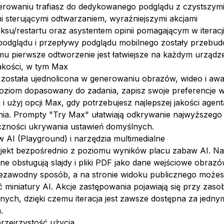
rowaniu trafiasz do dedykowanego podglądu z czystszym
i sterującymi odtwarzaniem, wyraźniejszymi akcjami
iksu/restartu oraz asystentem opinii pomagającym w iteracj
 podglądu i przepływy podglądu mobilnego zostały przebu
mu pierwsze odtworzenie jest łatwiejsze na każdym urządze
akości, w tym Max
 została ujednolicona w generowaniu obrazów, wideo i awa
oziom dopasowany do zadania, zapisz swoje preferencje 
i użyj opcji Max, gdy potrzebujesz najlepszej jakości agenta
ia. Prompty "Try Max" ułatwiają odkrywanie najwyższego
czności ukrywania ustawień domyślnych.
 AI (Playground) i narzędzia multimedialne
jekt bezpośrednio z poziomu wyników placu zabaw AI. Na
e obsługują slajdy i pliki PDF jako dane wejściowe obraz
niezawodny sposób, a na stronie widoku publicznego może
miniatury AI. Akcje zastępowania pojawiają się przy zaso
ych, dzięki czemu iteracja jest zawsze dostępna za jedny
.
przejrzystość użycia