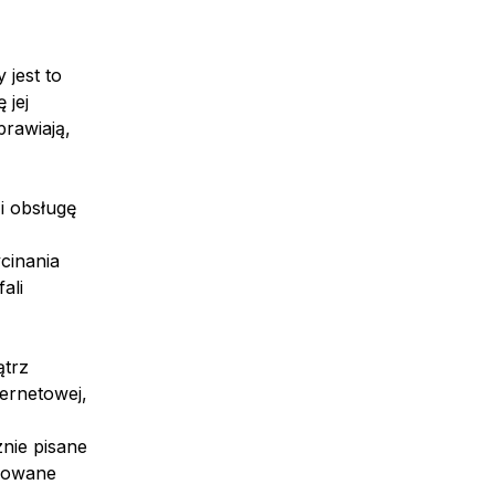
 jest to
 jej
rawiają,
i obsługę
ycinania
ali
ątrz
ternetowej,
nie pisane
erowane