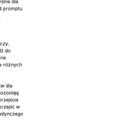
yślne dla
od promptu
w
czy.
dź do
jne
 w różnych
tw dla
pozostają
rzejścia
przejść w
jedynczego