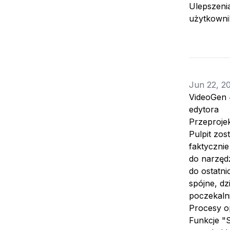
Ulepszenia
użytkowni
Jun 22, 2
VideoGen 
edytora
Przeproje
Pulpit zo
faktycznie
do narzędz
do ostatni
spójne, d
poczekalni
Procesy op
Funkcje "