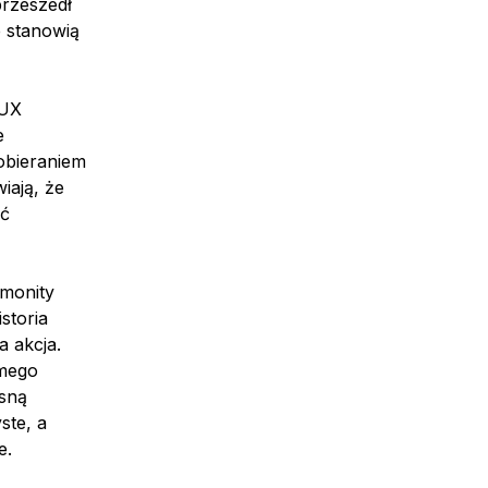
przeszedł
 stanowią
 UX
e
obieraniem
iają, że
ać
 monity
storia
 akcja.
amego
asną
ste, a
e.