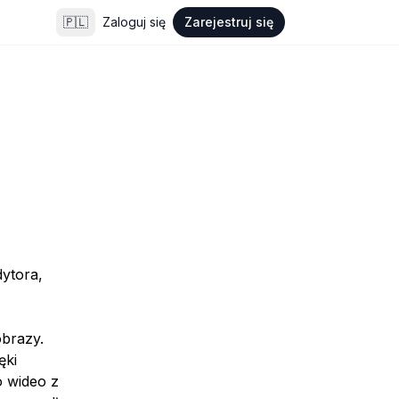
🇵🇱
Zaloguj się
Zarejestruj się
ytora,
obrazy.
ęki
o wideo z