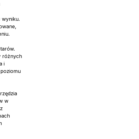
i
i wyniku.
dowane,
niu.
tarów.
w różnych
 i
 poziomu
rzędzia
ów w
sz
bach
m