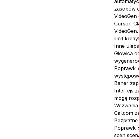
automatycz
zasobów or
VideoGen 
Cursor, Cl
VideoGen. 
limit kred
Inne uleps
Głowica o
wygenerow
Poprawki 
występowa
Baner zap
Interfejs 
mogą rozp
Wezwania d
Cal.com z
Bezpłatne 
Poprawki s
scen scen