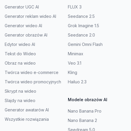
Generator UGC AI
FLUX 3
Generator reklam wideo AI
Seedance 2.5
Generator wideo AI
Grok Imagine 1.5
Generator obrazów AI
Seedance 2.0
Edytor wideo AI
Gemini Omni Flash
Tekst do Wideo
Minimax
Obraz na wideo
Veo 3.1
Twórca wideo e-commerce
Kling
Twórca wideo promocyjnych
Hailuo 2.3
Skrypt na wideo
Modele obrazów AI
Slajdy na wideo
Generator awatarów AI
Nano Banana Pro
Wszystkie rozwiązania
Nano Banana 2
Seedream 5.0