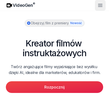
VideoGen
®
VideoGen
Otwó
Obejrzyj film z premiery
Nowość
Kreator filmów 
instruktażowych
Twórz angażujące filmy wyjaśniające bez wysiłku 
dzięki AI, idealne dla marketerów, edukatorów i firm.
Rozpocznij