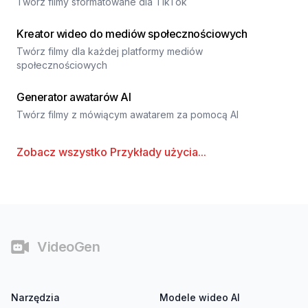
Twórz filmy sformatowane dla TikTok
Kreator wideo do mediów społecznościowych
Twórz filmy dla każdej platformy mediów
społecznościowych
Generator awatarów AI
Twórz filmy z mówiącym awatarem za pomocą AI
Zobacz wszystko
Przykłady użycia
...
Stopka
VideoGen
Narzędzia
Modele wideo AI