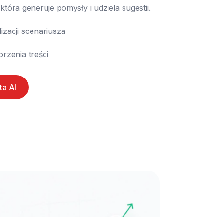
która generuje pomysły i udziela sugestii.

worzenia treści
ta AI