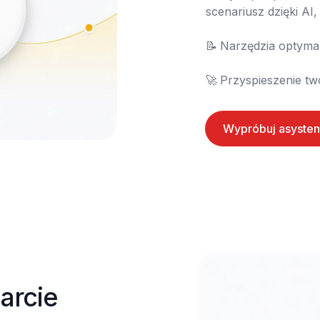
scenariusz dzięki AI, 
📝	Narzędzia optymalizacji scenariusza

🚀	Przyspieszenie t
Wypróbuj asysten
rcie 