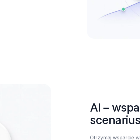
AI – wspar
scenariu
Otrzymaj wsparcie w 