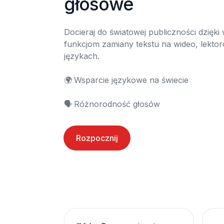
głosowe
Docieraj do światowej publiczności dzięki
funkcjom zamiany tekstu na wideo, lektor
językach.

🌍	Wsparcie językowe na świecie

🗣️	Różnorodność głosów
Rozpocznij