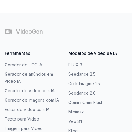
Rodapé
VideoGen
Ferramentas
Modelos de vídeo de IA
Gerador de UGC IA
FLUX 3
Gerador de anúncios em
Seedance 2.5
vídeo IA
Grok Imagine 1.5
Gerador de Vídeo com IA
Seedance 2.0
Gerador de Imagens com IA
Gemini Omni Flash
Editor de Vídeo com IA
Minimax
Texto para Vídeo
Veo 3.1
Imagem para Vídeo
Kling