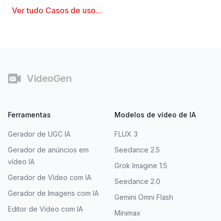
Ver tudo
Casos de uso
...
Rodapé
VideoGen
Ferramentas
Modelos de vídeo de IA
Gerador de UGC IA
FLUX 3
Gerador de anúncios em
Seedance 2.5
vídeo IA
Grok Imagine 1.5
Gerador de Vídeo com IA
Seedance 2.0
Gerador de Imagens com IA
Gemini Omni Flash
Editor de Vídeo com IA
Minimax