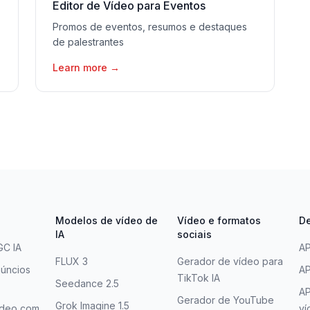
Editor de Vídeo para Eventos
Promos de eventos, resumos e destaques
de palestrantes
Learn more
→
Modelos de vídeo de
Vídeo e formatos
D
IA
sociais
GC IA
AP
FLUX 3
Gerador de vídeo para
úncios
AP
TikTok IA
Seedance 2.5
AP
Gerador de YouTube
Grok Imagine 1.5
ídeo com
ví