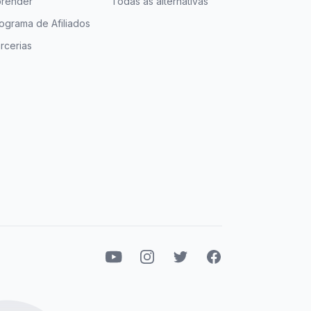
render
Todas as alternativas
ograma de Afiliados
rcerias
Youtube
Instagram
Twitter
Facebook