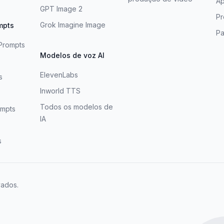
Ap
GPT Image 2
Pr
Grok Imagine Image
mpts
Pa
Prompts
Modelos de voz AI
s
ElevenLabs
s
Inworld TTS
Todos os modelos de
mpts
IA
s
vados.