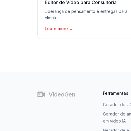
Editor de Vídeo para Consultoria
Liderança de pensamento e entregas para
clientes
Learn more
→
Rodapé
Ferramentas
VideoGen
Gerador de U
Gerador de an
em vídeo IA
Gerador de V