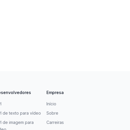
esenvolvedores
Empresa
I
Início
I de texto para vídeo
Sobre
I de imagem para
Carreiras
deo