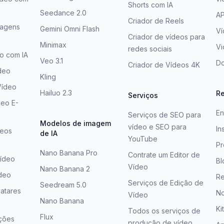
Shorts com IA
Seedance 2.0
AP
Criador de Reels
magens
Gemini Omni Flash
Ví
Criador de vídeos para
Minimax
V
redes sociais
eo com IA
Veo 3.1
Do
Criador de Vídeos 4K
deo
Kling
Vídeo
Hailuo 2.3
R
Serviços
deo E-
En
Serviços de SEO para
Modelos de imagem
vídeo e SEO para
In
deos
de IA
YouTube
Pr
Nano Banana Pro
Contrate um Editor de
Vídeo
Bl
Vídeo
Nano Banana 2
ídeo
Re
Serviços de Edição de
Seedream 5.0
atares
No
Vídeo
Nano Banana
Ki
Todos os serviços de
Flux
ções
produção de vídeo