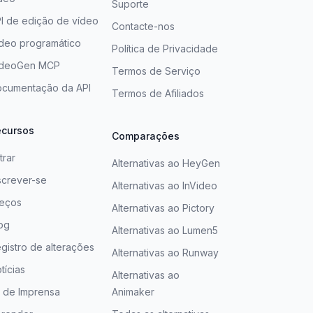
Suporte
I de edição de vídeo
Contacte-nos
deo programático
Política de Privacidade
ideoGen MCP
Termos de Serviço
cumentação da API
Termos de Afiliados
ecursos
Comparações
trar
Alternativas ao HeyGen
screver-se
Alternativas ao InVideo
eços
Alternativas ao Pictory
og
Alternativas ao Lumen5
gistro de alterações
Alternativas ao Runway
tícias
Alternativas ao
t de Imprensa
Animaker