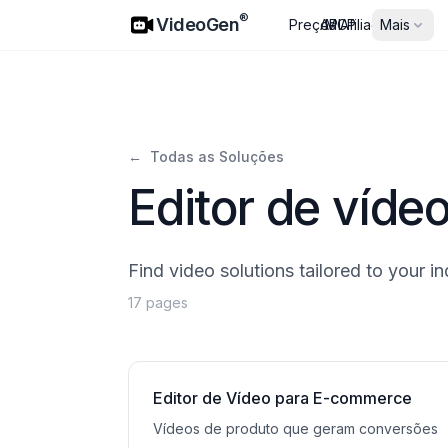
VideoGen
®
VideoGen
Preços
API
MCP
Afiliados
Mais
←
Todas as Soluções
Editor de vídeo
Find video solutions tailored to your in
17 pages
Editor de Vídeo para E-commerce
Vídeos de produto que geram conversões