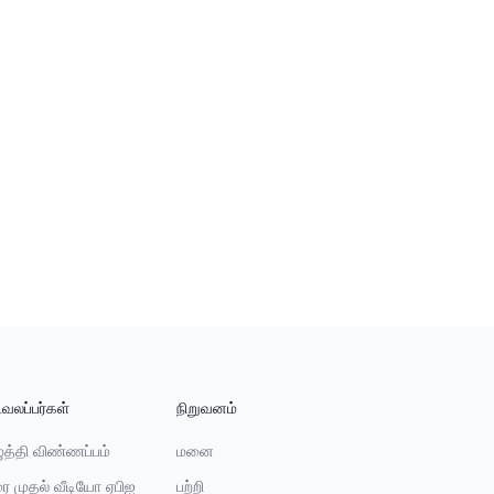
வலப்பர்கள்
நிறுவனம்
ுத்தி விண்ணப்பம்
மனை
ை முதல் வீடியோ ஏபிஐ
பற்றி