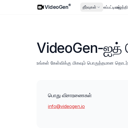
VideoGen
®
VideoGen
தீர்வுகள்
விலைப்பட்டியல்
எழுத்த
VideoGen-ஐத் 
உங்கள் கேள்விக்கு மிகவும் பொருத்தமான தொடர்ப
பொது விசாரணைகள்
info@videogen.io