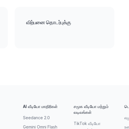
விற்பனை தொடர்புக்கு
AI வீடியோ மாதிரிகள்
சமூக வீடியோ மற்றும்
டெ
வடிவங்கள்
Seedance 2.0
எழ
TikTok வீடியோ
Gemini Omni Flash
உர