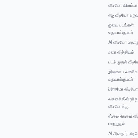
வீடியோ விளம்பர
ஏஐ வீடியோ உருவ
ஐயை படங்கள்
உருவாக்குபவர்
AI வீடியோ தொகு
உரை வித்தியம்
படம் முதல் வீடி
இணைய வணிக 
உருவாக்குபவர்
ப்ரோமோ வீடியோ 
வசனத்திலிருந்த
வீடியோக்கு
ஸ்லைடுகளை வீ
மாற்றுதல்
AI அவதார் வீடி