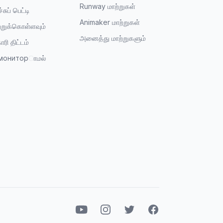
Runway மாற்றுகள்
்சுப் பெட்டி
Animaker மாற்றுகள்
்றுக்கொள்ளவும்
அனைத்து மாற்றுகளும்
ாரி திட்டம்
 мониторாமல்
யூடியூப்
இன்ஸ்டாகிராம்
ட்விட்டர்
ஃபேஸ்புக்