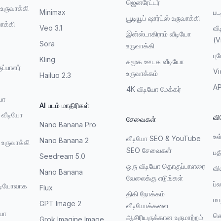
ஜெனரேட்டர்
 உருவாக்கி
Minimax
பட
யூடியூப் ஷார்ட்ஸ் உருவாக்கி
ாக்கி
Veo 3.1
வீ
இன்ஸ்டாகிராம் வீடியோ
(V
Sora
உருவாக்கி
பு
Kling
சமூக ஊடக வீடியோ
ப்பாளர்
Vi
உருவாக்கம்
Hailuo 2.3
A
4K வீடியோ மேக்கர்
யோ
AI படம் மாதிரிகள்
வீடியோ
வி
சேவைகள்
Nano Banana Pro
உள
வீடியோ SEO & YouTube
Nano Banana 2
உருவாக்கி
SEO சேவைகள்
பத
Seedream 5.0
ு
ஒரு வீடியோ தொகுப்பாளரை
வி
Nano Banana
வேலைக்கு எடுங்கள்
ப்ல
டியோவாக
Flux
திகி நோக்கம்
மா
GPT Image 2
வீடியோக்களை
யோ
செ
ஆசிரியருக்கான உருமாற்றம்
Grok Imagine Image