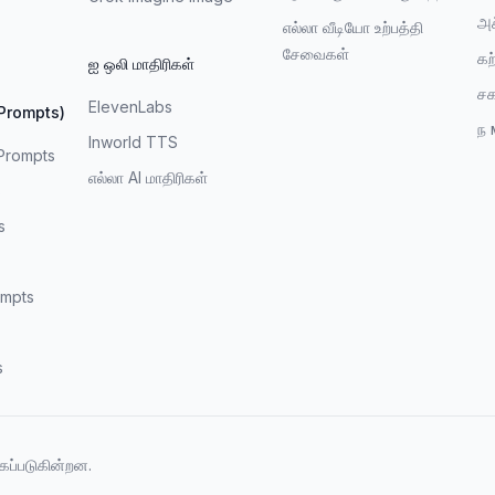
அச
எல்லா வீடியோ உற்பத்தி
சேவைகள்
கற
ஐ ஒலி மாதிரிகள்
சக
ElevenLabs
(Prompts)
ந
Inworld TTS
Prompts
எல்லா AI மாதிரிகள்
s
s
mpts
s
கப்படுகின்றன.