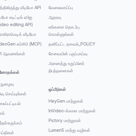
த்திலிருந்து வீடியோ API
வேலைவாய்ப்பு
டியோ எடிட்டிங் ஏபிஐ
ஆதரவு
ideo editing API)
எங்களை தொடர்பு
ரோகிராமெடிக் வீடியோ
கொள்ளுங்கள்
deoGen எம்சிபி (MCP)
தனிப்பட்ட தகவல்_POLICY
PI ஆவணங்கள்
சேவையின் பகுப்பாய்வு
அனைத்து உறுப்பினர்
நிபந்தனைகள்
னோதங்கள்
்நுழைவு
ஒப்பீடுகள்
ிவு செய்யுங்கள்
HeyGen மாற்றுகள்
லைப்பட்டியல்
InVideo-க்கான மாற்றுகள்
ாக்
Pictory மாற்றுகள்
ற்றச்சுருக்கம்
Lumen5 மாற்று வழிகள்
ய்திகள்