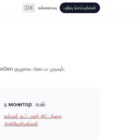
🇮🇳
உள்ளமைவு
பதிவு செய்யுங்கள்
ideoGen குழுவை அடைய முடியும்.
ந мониторாமல்
எங்கள் கூட்டாளர் திட்டத்தை
அன்வேசியுங்கள்