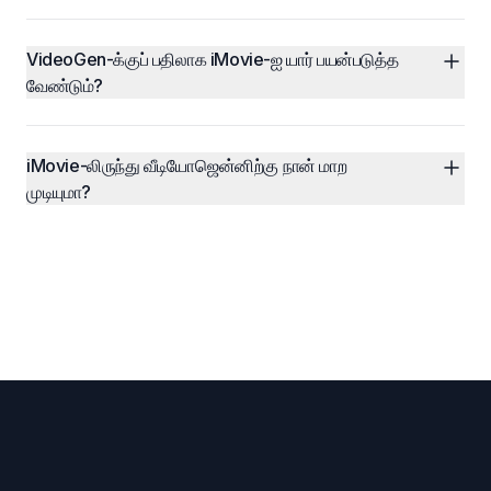
VideoGen-க்குப் பதிலாக iMovie-ஐ யார் பயன்படுத்த 
வேண்டும்?
iMovie-லிருந்து வீடியோஜென்னிற்கு நான் மாற 
முடியுமா?