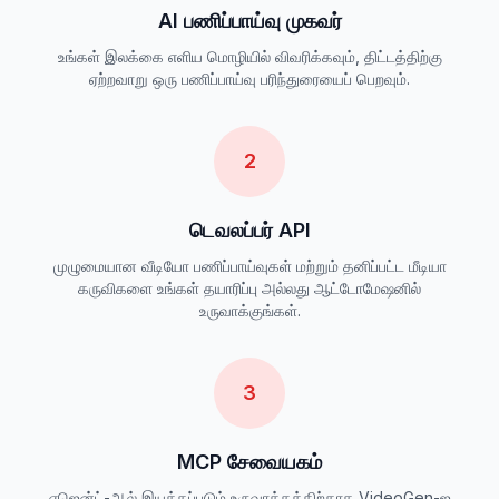
AI பணிப்பாய்வு முகவர்
உங்கள் இலக்கை எளிய மொழியில் விவரிக்கவும், திட்டத்திற்கு
ஏற்றவாறு ஒரு பணிப்பாய்வு பரிந்துரையைப் பெறவும்.
2
டெவலப்பர் API
முழுமையான வீடியோ பணிப்பாய்வுகள் மற்றும் தனிப்பட்ட மீடியா
கருவிகளை உங்கள் தயாரிப்பு அல்லது ஆட்டோமேஷனில்
உருவாக்குங்கள்.
3
MCP சேவையகம்
ஏஜென்ட்-ஆல் இயக்கப்படும் உருவாக்கத்திற்காக VideoGen-ஐ