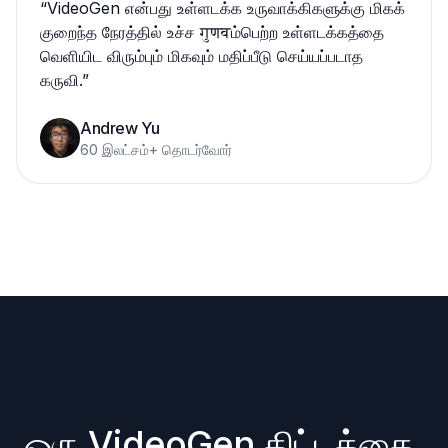
“
VideoGen என்பது உள்ளடக்க உருவாக்கிகளுக்கு மிகக்
குறைந்த நேரத்தில் உச்ச गुणवம்பெற்ற உள்ளடக்கத்தை
வெளியிட விரும்பும் மிகவும் மதிப்பீடு செய்யப்படாத
கருவி.
”
Andrew Yu
60 இலட்சம்+ தொடர்வோர்
ஒரு VideoGen திட்டத்தை 