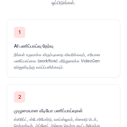
ஒப்பிடுங்கள்.
1
AI பணிப்பாய்வு தேர்வு
நீங்கள் உருவாக்க விரும்புவதை விவரிக்கவும், சரியான
பணிப்பாய்வை (workflow) பரிந்துரைக்க VideoGen
ஏஜெண்டிற்கு வாய்ப்பளிக்கவும்.
2
முழுமையான வீடியோ பணிப்பாய்வுகள்
ஸ்கிரிப்ட், ஸ்டோரிபோர்டு, வாய்ஸ்ஓவர், ஸ்லைடு டெக்,
ரெக்கார்டிங், அப்லோட் அல்லது வெற்று எடிட்டரிலிருந்து