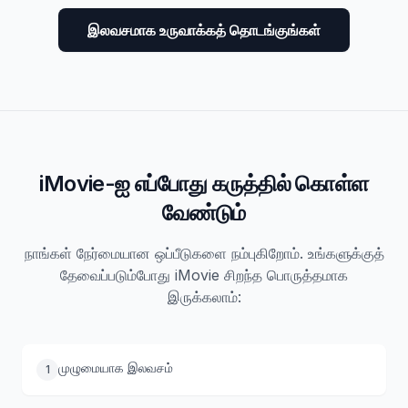
இலவசமாக உருவாக்கத் தொடங்குங்கள்
iMovie-ஐ எப்போது கருத்தில் கொள்ள
வேண்டும்
நாங்கள் நேர்மையான ஒப்பீடுகளை நம்புகிறோம். உங்களுக்குத்
தேவைப்படும்போது iMovie சிறந்த பொருத்தமாக
இருக்கலாம்:
முழுமையாக இலவசம்
1