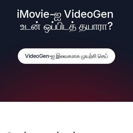
iMovie-ஐ VideoGen 
உடன் ஒப்பிடத் தயாரா?
VideoGen-ஐ இலவசமாக முயற்சி செய்