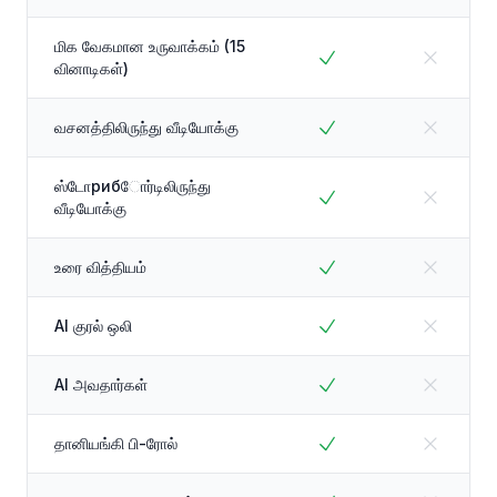
மிக வேகமான உருவாக்கம் (15
வினாடிகள்)
வசனத்திலிருந்து வீடியோக்கு
ஸ்டோрибோர்டிலிருந்து
வீடியோக்கு
உரை வித்தியம்
AI குரல் ஒலி
AI அவதார்கள்
தானியங்கி பி-ரோல்