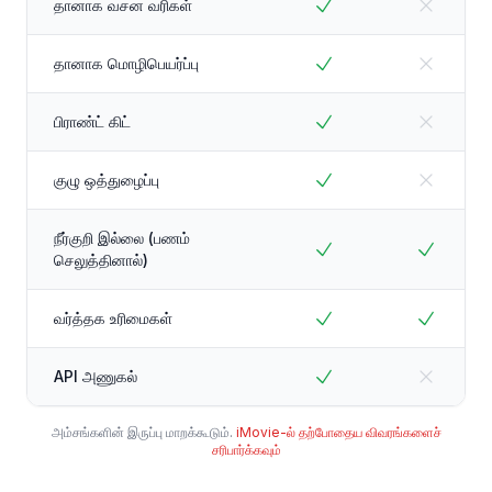
தானாக வசன வரிகள்
தானாக மொழிபெயர்ப்பு
பிராண்ட் கிட்
குழு ஒத்துழைப்பு
நீர்குறி இல்லை (பணம்
செலுத்தினால்)
வர்த்தக உரிமைகள்
API அணுகல்
அம்சங்களின் இருப்பு மாறக்கூடும்.
iMovie-ல் தற்போதைய விவரங்களைச்
சரிபார்க்கவும்