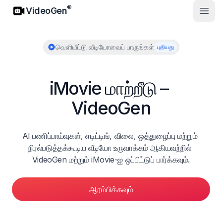
VideoGen
®
VideoGen
முதல்
வெளியீட்டு வீடியோவைப் பாருங்கள்
புதியது
iMovie மாற்றீடு – 
VideoGen
AI பணிப்பாய்வுகள், எடிட்டிங், விலை, ஒத்துழைப்பு மற்றும் 
நிரல்படுத்தக்கூடிய வீடியோ உருவாக்கம் ஆகியவற்றில் 
VideoGen மற்றும் iMovie-ஐ ஒப்பிட்டுப் பார்க்கவும்.
ஆரம்பிக்கவும்