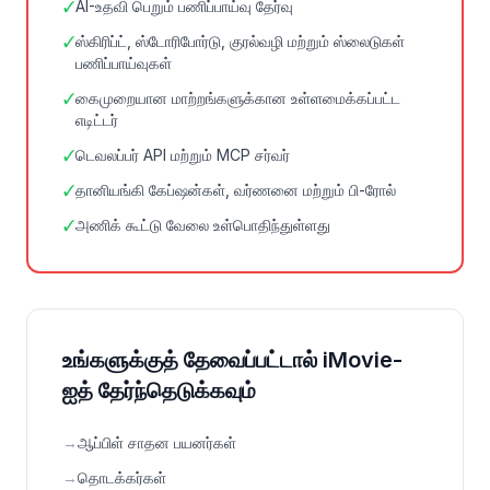
✓
AI-உதவி பெறும் பணிப்பாய்வு தேர்வு
✓
ஸ்கிரிப்ட், ஸ்டோரிபோர்டு, குரல்வழி மற்றும் ஸ்லைடுகள்
பணிப்பாய்வுகள்
✓
கைமுறையான மாற்றங்களுக்கான உள்ளமைக்கப்பட்ட
எடிட்டர்
✓
டெவலப்பர் API மற்றும் MCP சர்வர்
✓
தானியங்கி கேப்ஷன்கள், வர்ணனை மற்றும் பி-ரோல்
✓
அணிக் கூட்டு வேலை உள்பொதிந்துள்ளது
உங்களுக்குத் தேவைப்பட்டால் iMovie-
ஐத் தேர்ந்தெடுக்கவும்
→
ஆப்பிள் சாதன பயனர்கள்
→
தொடக்கர்கள்