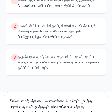
உங்கள் தற்போதைய செயல்முறைக்கு பொருந்தக்கூடிய
1
VideoGen பணிப்பாய்வுகளைத் தேர்ந்தெடுக்கவும்.
உங்கள் ஸ்கிரிப்ட், வாய்ஸ்ஓவர், ஸ்லைடுகள், ரெக்கார்டிங்
2
அல்லது ஏற்கனவே உள்ள மீடியாவை ஒரு புதிய
ப்ராஜெக்ட்டிற்குள் கொண்டு வாருங்கள்.
ஒரு சோதனை வீடியோவை உருவாக்கி, அதன் அவுட்புட்,
3
எடிட்டிங் கட்டுப்பாடுகள் மற்றும் மொத்த பணிப்பாய்வுகளை
ஒப்பிட்டுப் பார்க்கவும்.
“
வீடியோ உற்பத்தியை அளவாக்கவும் மற்றும் முடிந்த
நேரத்தை மேம்படுத்தவும் VideoGen சிறந்தது...