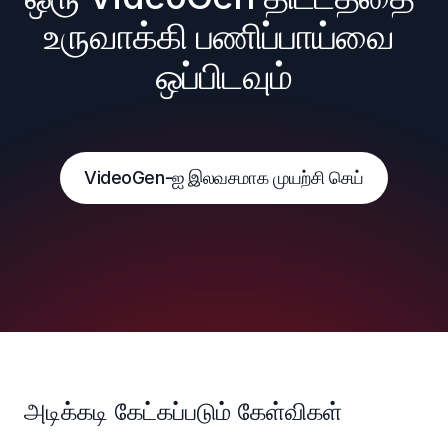
உருவாக்கி பணிப்பாய்வை 
ஒப்பிடவும்
VideoGen-ஐ இலவசமாக முயற்சி செய்
அடிக்கடி கேட்கப்படும் கேள்விகள்