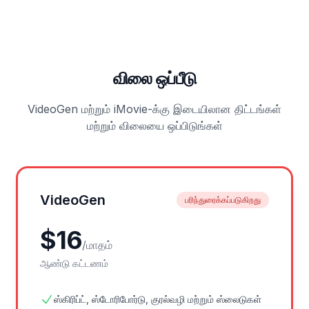
விலை ஒப்பீடு
VideoGen மற்றும் iMovie-க்கு இடையிலான திட்டங்கள்
மற்றும் விலையை ஒப்பிடுங்கள்
VideoGen
பரிந்துரைக்கப்படுகிறது
$
16
/
மாதம்
ஆண்டு கட்டணம்
ஸ்கிரிப்ட், ஸ்டோரிபோர்டு, குரல்வழி மற்றும் ஸ்லைடுகள்