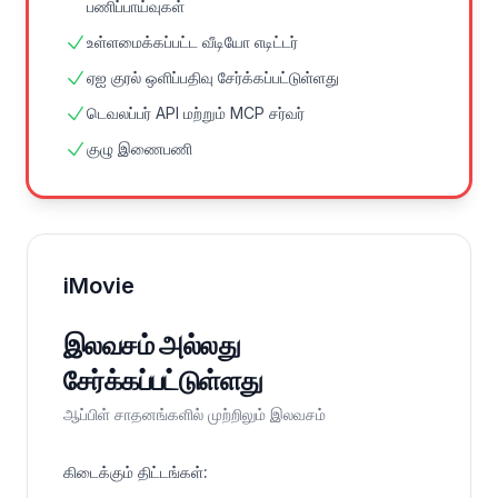
பணிப்பாய்வுகள்
உள்ளமைக்கப்பட்ட வீடியோ எடிட்டர்
ஏஐ குரல் ஒளிப்பதிவு சேர்க்கப்பட்டுள்ளது
டெவலப்பர் API மற்றும் MCP சர்வர்
குழு இணைபணி
iMovie
இலவசம் அல்லது
சேர்க்கப்பட்டுள்ளது
ஆப்பிள் சாதனங்களில் முற்றிலும் இலவசம்
கிடைக்கும் திட்டங்கள்
: