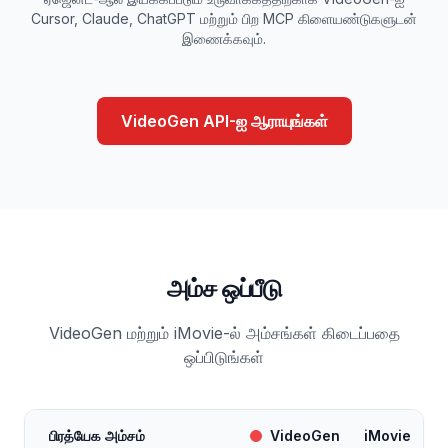
Cursor, Claude, ChatGPT மற்றும் பிற MCP கிளையண்டுகளுடன்
இணைக்கவும்.
VideoGen API-ஐ ஆராயுங்கள்
அம்ச ஒப்பீடு
VideoGen மற்றும் iMovie-ல் அம்சங்கள் கிடைப்பதை
ஒப்பிடுங்கள்
பிரத்யேக அம்சம்
VideoGen
iMovie