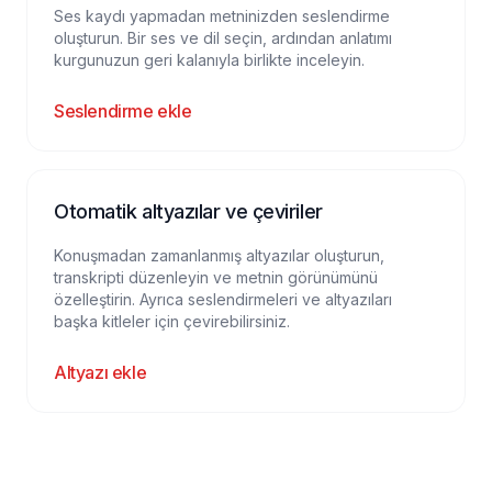
Ses kaydı yapmadan metninizden seslendirme
oluşturun. Bir ses ve dil seçin, ardından anlatımı
kurgunuzun geri kalanıyla birlikte inceleyin.
Seslendirme ekle
Otomatik altyazılar ve çeviriler
Konuşmadan zamanlanmış altyazılar oluşturun,
transkripti düzenleyin ve metnin görünümünü
özelleştirin. Ayrıca seslendirmeleri ve altyazıları
başka kitleler için çevirebilirsiniz.
Altyazı ekle