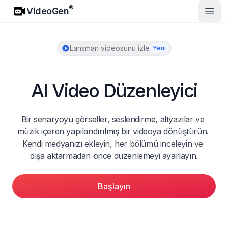
VideoGen
®
VideoGen
Ana 
Lansman videosunu izle
Yeni
AI Video Düzenleyici
Bir senaryoyu görseller, seslendirme, altyazılar ve 
müzik içeren yapılandırılmış bir videoya dönüştürün. 
Kendi medyanızı ekleyin, her bölümü inceleyin ve 
dışa aktarmadan önce düzenlemeyi ayarlayın.
Başlayın