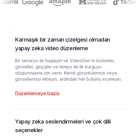
Karmaşık bir zaman çizelgesi olmadan
yapay zeka video düzenleme
Bir senaryo ile başlayın ve VideoGen'in bölümler,
görseller, geçişler ve tempo ile ilk kurguyu
oluşturmasına izin verin. Kendi görüntülerinizi veya
görsellerinizi ekleyin, ardından her bölümü inceleyin.
Düzenlemeye başla
Yapay zeka seslendirmeleri ve çok dilli
seçenekler