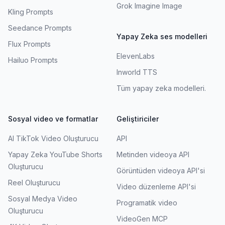
Grok Imagine Image
Kling Prompts
Seedance Prompts
Yapay Zeka ses modelleri
Flux Prompts
ElevenLabs
Hailuo Prompts
Inworld TTS
Tüm yapay zeka modelleri.
Sosyal video ve formatlar
Geliştiriciler
AI TikTok Video Oluşturucu
API
Yapay Zeka YouTube Shorts
Metinden videoya API
Oluşturucu
Görüntüden videoya API'si
Reel Oluşturucu
Video düzenleme API'si
Sosyal Medya Video
Programatik video
Oluşturucu
VideoGen MCP