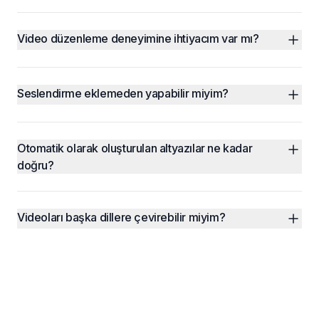
Video düzenleme deneyimine ihtiyacım var mı?
Seslendirme eklemeden yapabilir miyim?
Otomatik olarak oluşturulan altyazılar ne kadar 
doğru?
Videoları başka dillere çevirebilir miyim?