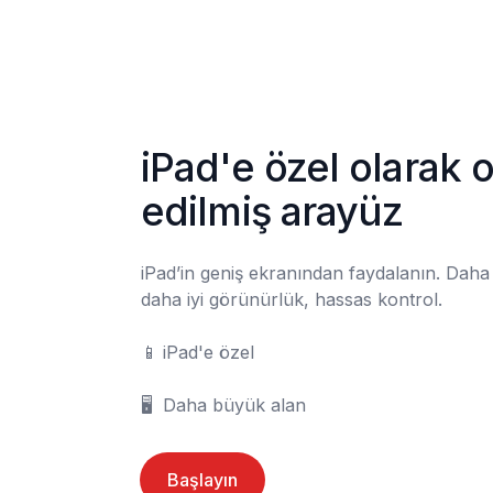
iPad'e özel olarak o
edilmiş arayüz
iPad’in geniş ekranından faydalanın. Daha f
daha iyi görünürlük, hassas kontrol.

📱	iPad'e özel

🖥️	Daha büyük alan
Başlayın