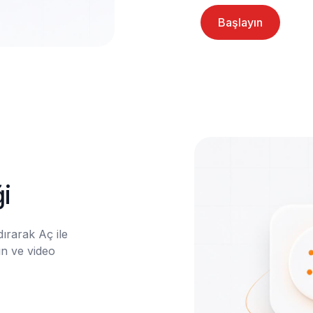
Başlayın
i
arak Aç ile 
n ve video 