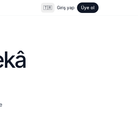
🇹🇷
Giriş yap
Üye ol
kâ 
 