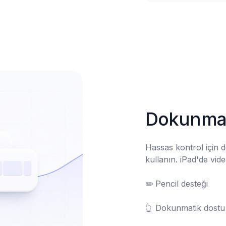
Dokunmat
Hassas kontrol için 
kullanın. iPad'de vide
✏️	Pencil desteği

👆	Dokunmatik dostu