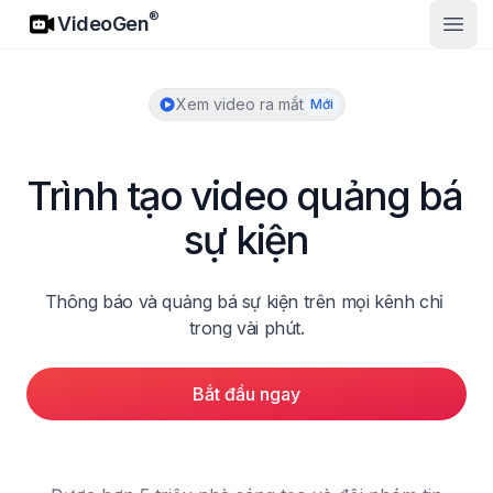
VideoGen
®
VideoGen
Mở m
Xem video ra mắt
Mới
Trình tạo video quảng bá 
sự kiện
Thông báo và quảng bá sự kiện trên mọi kênh chỉ 
trong vài phút.
Bắt đầu ngay