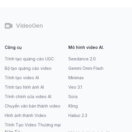
Chân trang
VideoGen
Công cụ
Mô hình video AI.
Trình tạo quảng cáo UGC
Seedance 2.0
Bộ tạo quảng cáo video
Gemini Omni Flash
Trình tạo video AI
Minimax
Trình tạo hình ảnh AI
Veo 3.1
Trình chỉnh sửa video AI
Sora
Chuyển văn bản thành video
Kling
Hình ảnh thành Video
Hailuo 2.3
Trình Tạo Video Thương mại
Điện Tử