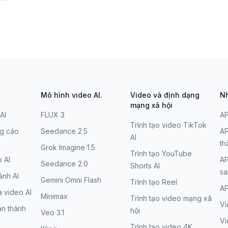
Mô hình video AI.
Video và định dạng
Nh
mạng xã hội
AI
FLUX 3
AP
Trình tạo video TikTok
ng cáo
Seedance 2.5
AP
AI
th
Grok Imagine 1.5
Trình tạo YouTube
o AI
AP
Seedance 2.0
Shorts AI
sa
ảnh AI
Gemini Omni Flash
Trình tạo Reel
AP
a video AI
Minimax
Trình tạo video mạng xã
Vi
n thành
hội
Veo 3.1
V
Trình tạo video 4K