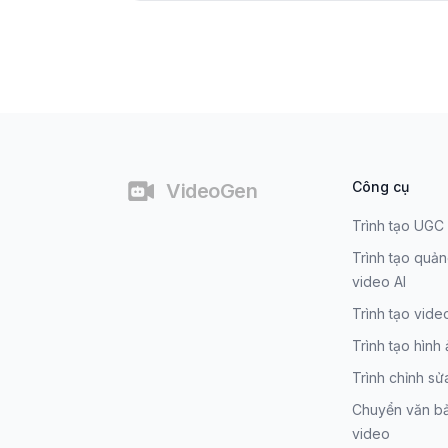
Chân trang
Công cụ
VideoGen
Trình tạo UGC 
Trình tạo quả
video AI
Trình tạo vide
Trình tạo hình 
Trình chỉnh sử
Chuyển văn bả
video