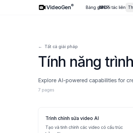
VideoGen
®
VideoGen
Bảng giá
API
MCP
Đối tác liên kết
T
←
Tất cả giải pháp
Tính năng trìn
Explore AI-powered capabilities for cr
7 pages
Trình chỉnh sửa video AI
Tạo và tinh chỉnh các video có cấu trúc