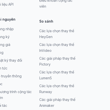
Điều khoản cộng tác
i liệu API
viên
i nguyên
So sánh
ng nhập
Các lựa chọn thay thế
ng ký
HeyGen
ng giá
Các lựa chọn thay thế
InVideo
og
Các giải pháp thay thế
ật ký thay đổi
Pictory
n tức
Các lựa chọn thay thế
 truyền thông
Lumen5
ọc
Các lựa chọn thay thế
ương trình cộng tác
Runway
ên
Các giải pháp thay thế
i tác
Animaker