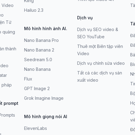
Kling
h Video
Tà
Hailuo 2.3
eo
Dịch vụ
iện Tử
Tà
Mô hình hình ảnh AI.
Dịch vụ SEO video &
eo quảng
Đă
SEO YouTube
Nano Banana Pro
Đă
Thuê một Biên tập viên
ản thành
Nano Banana 2
Video
Bả
Seedream 5.0
Dịch vụ chỉnh sửa video
Bl
Video
Nano Banana
Tất cả các dịch vụ sản
Nh
atar
Flux
xuất video
Ti
i pháp
GPT Image 2
Bộ
Grok Imagine Image
H
ết prompt
Ch
Prompts
Mô hình giọng nói AI
vi
s
ElevenLabs
Đố
s