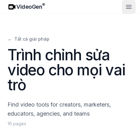
VideoGen
®
VideoGen
Mở m
←
Tất cả giải pháp
Trình chỉnh sửa
video cho mọi vai
trò
Find video tools for creators, marketers,
educators, agencies, and teams
16 pages