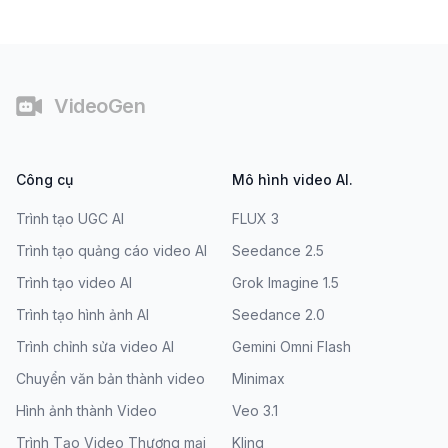
Chân trang
VideoGen
Công cụ
Mô hình video AI.
Trình tạo UGC AI
FLUX 3
Trình tạo quảng cáo video AI
Seedance 2.5
Trình tạo video AI
Grok Imagine 1.5
Trình tạo hình ảnh AI
Seedance 2.0
Trình chỉnh sửa video AI
Gemini Omni Flash
Chuyển văn bản thành video
Minimax
Hình ảnh thành Video
Veo 3.1
Trình Tạo Video Thương mại
Kling