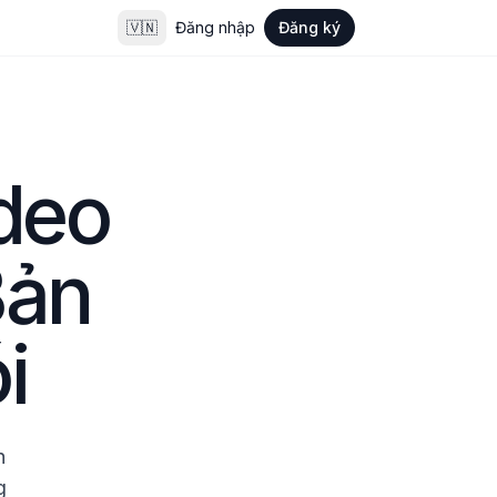
🇻🇳
Đăng nhập
Đăng ký
deo 
ản 
i
 
 