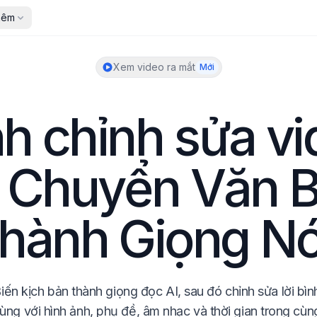
hêm
Xem video ra mắt
Mới
nh chỉnh sửa vi
i Chuyển Văn B
thành Giọng Nó
iến kịch bản thành giọng đọc AI, sau đó chỉnh sửa lời bình
ùng với hình ảnh, phụ đề, âm nhạc và thời gian trong cùng