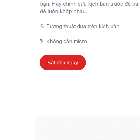
bạn. Hãy chỉnh sửa kịch bản trước để bản 
đề luôn khớp nhau.

📝	Tường thuật dựa trên kịch bản

🎙️	Không cần micro
Bắt đầu ngay