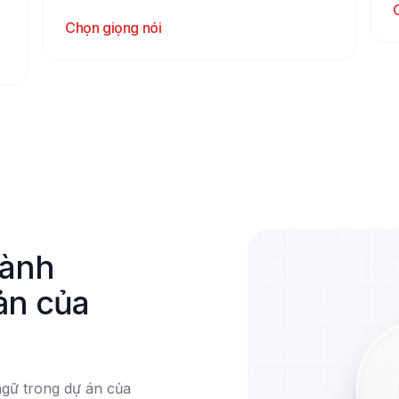
Chọn giọng nói
ành 
ản của 
ngữ trong dự án của 