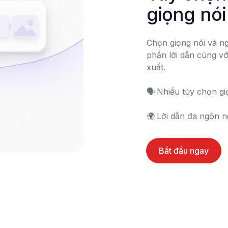
giọng nói
Chọn giọng nói và ng
phần lời dẫn cùng vớ
xuất.

🗣️	Nhiều tùy chọn giọng nói

🌍	Lời dẫn đa ngôn 
Bắt đầu ngay