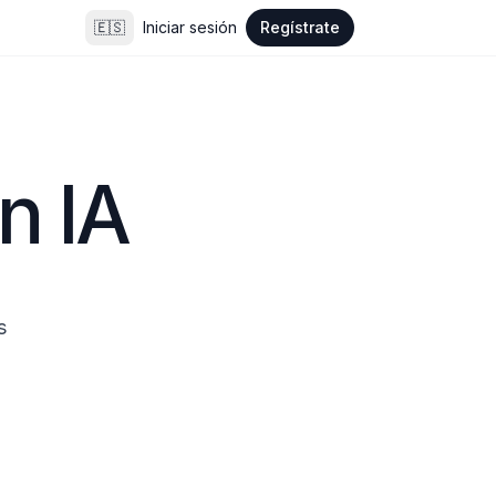
🇪🇸
Iniciar sesión
Regístrate
n IA
 