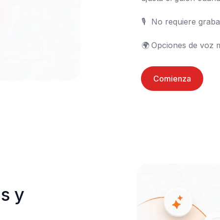
🎙️	No requiere grabación

🌍	Opciones de voz 
Comienza
s y 