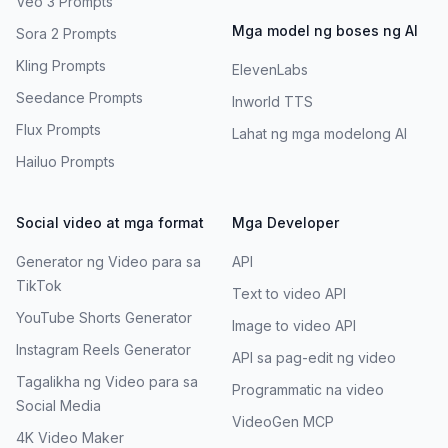
Veo 3 Prompts
Mga model ng boses ng AI
Sora 2 Prompts
Kling Prompts
ElevenLabs
Seedance Prompts
Inworld TTS
Flux Prompts
Lahat ng mga modelong AI
Hailuo Prompts
Social video at mga format
Mga Developer
Generator ng Video para sa
API
TikTok
Text to video API
YouTube Shorts Generator
Image to video API
Instagram Reels Generator
API sa pag-edit ng video
Tagalikha ng Video para sa
Programmatic na video
Social Media
VideoGen MCP
4K Video Maker