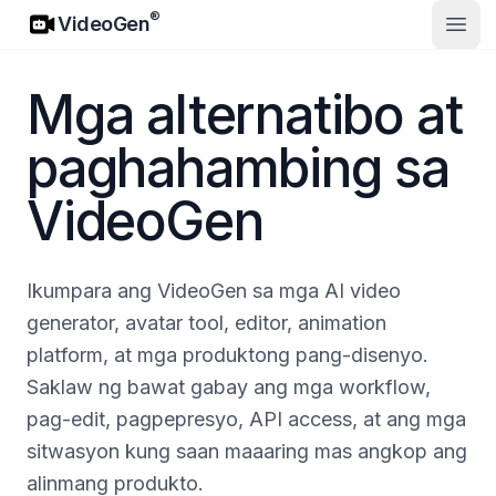
VideoGen
®
VideoGen
Buks
Mga alternatibo at
paghahambing sa
VideoGen
Ikumpara ang VideoGen sa mga AI video
generator, avatar tool, editor, animation
platform, at mga produktong pang-disenyo.
Saklaw ng bawat gabay ang mga workflow,
pag-edit, pagpepresyo, API access, at ang mga
sitwasyon kung saan maaaring mas angkop ang
alinmang produkto.