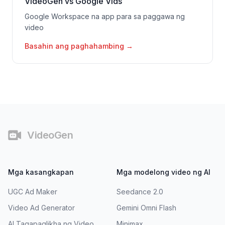
VideoGen vs Google Vids
Google Workspace na app para sa paggawa ng
video
Basahin ang paghahambing
→
Footer
VideoGen
Mga kasangkapan
Mga modelong video ng AI
UGC Ad Maker
Seedance 2.0
Video Ad Generator
Gemini Omni Flash
AI Tagapaglikha ng Video
Minimax