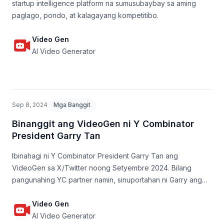
startup intelligence platform na sumusubaybay sa aming
paglago, pondo, at kalagayang kompetitibo.
Video Gen
AI Video Generator
Sep 8, 2024
Mga Banggit
Binanggit ang VideoGen ni Y Combinator
President Garry Tan
Ibinahagi ni Y Combinator President Garry Tan ang
VideoGen sa X/Twitter noong Setyembre 2024. Bilang
pangunahing YC partner namin, sinuportahan ni Garry ang
misyon ng VideoGen na gawing abot-kaya para sa lahat ang
propesyonal na paggawa ng video sa pamamagitan ng AI.
Video Gen
AI Video Generator