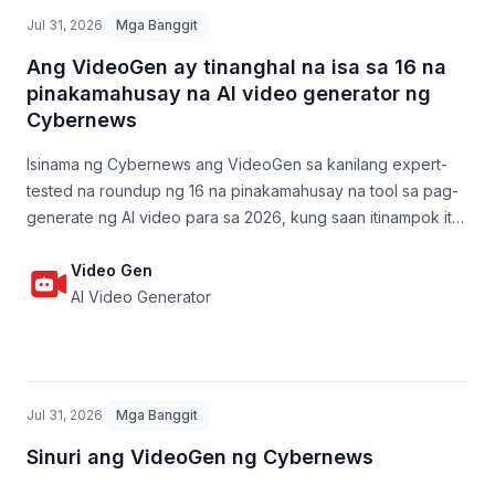
Jul 31, 2026
Mga Banggit
Ang VideoGen ay tinanghal na isa sa 16 na
pinakamahusay na AI video generator ng
Cybernews
Isinama ng Cybernews ang VideoGen sa kanilang expert-
tested na roundup ng 16 na pinakamahusay na tool sa pag-
generate ng AI video para sa 2026, kung saan itinampok ito
bilang ang pinili para sa mabilis at madaling paggawa ng
video.
Video Gen
AI Video Generator
Jul 31, 2026
Mga Banggit
Sinuri ang VideoGen ng Cybernews