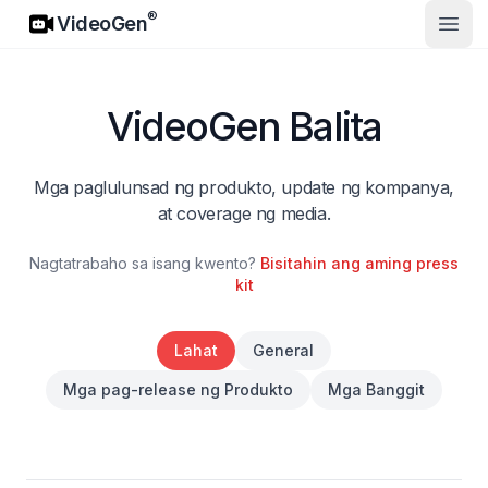
VideoGen
®
VideoGen
Buks
VideoGen Balita
Mga paglulunsad ng produkto, update ng kompanya,
at coverage ng media.
Nagtatrabaho sa isang kwento?
Bisitahin ang aming press
kit
Lahat
General
Mga pag-release ng Produkto
Mga Banggit