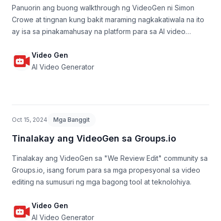
Panuorin ang buong walkthrough ng VideoGen ni Simon
Crowe at tingnan kung bakit maraming nagkakatiwala na ito
ay isa sa pinakamahusay na platform para sa AI video
generation at AI video editing para sa mga content creator,
mga social media teams, at mga marketer.
Video Gen
AI Video Generator
Oct 15, 2024
Mga Banggit
Tinalakay ang VideoGen sa Groups.io
Tinalakay ang VideoGen sa "We Review Edit" community sa
Groups.io, isang forum para sa mga propesyonal sa video
editing na sumusuri ng mga bagong tool at teknolohiya.
Video Gen
AI Video Generator