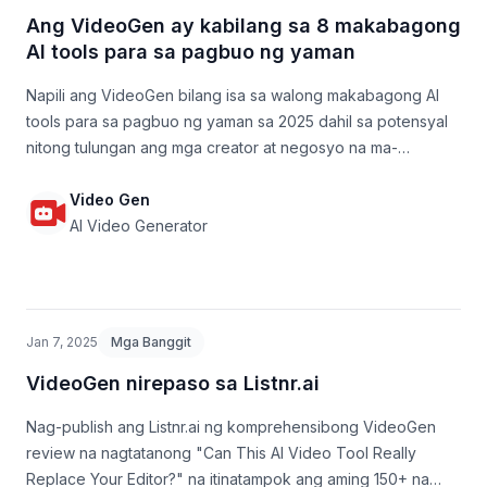
Ang VideoGen ay kabilang sa 8 makabagong
AI tools para sa pagbuo ng yaman
Napili ang VideoGen bilang isa sa walong makabagong AI
tools para sa pagbuo ng yaman sa 2025 dahil sa potensyal
nitong tulungan ang mga creator at negosyo na ma-
monetize ang video content sa pamamagitan ng AI
automation.
Video Gen
AI Video Generator
Jan 7, 2025
Mga Banggit
VideoGen nirepaso sa Listnr.ai
Nag-publish ang Listnr.ai ng komprehensibong VideoGen
review na nagtatanong "Can This AI Video Tool Really
Replace Your Editor?" na itinatampok ang aming 150+ na