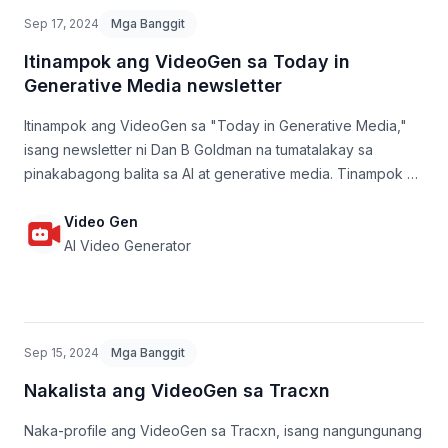
Sep 17, 2024
Mga Banggit
Itinampok ang VideoGen sa Today in
Generative Media newsletter
Itinampok ang VideoGen sa "Today in Generative Media,"
isang newsletter ni Dan B Goldman na tumatalakay sa
pinakabagong balita sa AI at generative media. Tinampok sa
edisyong Setyembre 2024 ang VideoGen bilang "ang
unang AI sa mundo na kayang gumawa at mag-edit ng video
Video Gen
para sa iyo."
AI Video Generator
Sep 15, 2024
Mga Banggit
Nakalista ang VideoGen sa Tracxn
Naka-profile ang VideoGen sa Tracxn, isang nangungunang