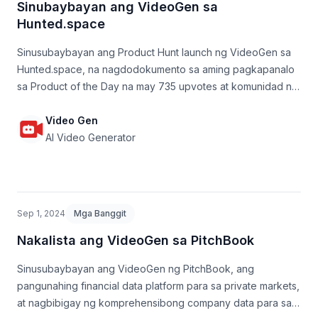
Sinubaybayan ang VideoGen sa
Hunted.space
Sinusubaybayan ang Product Hunt launch ng VideoGen sa
Hunted.space, na nagdodokumento sa aming pagkapanalo
sa Product of the Day na may 735 upvotes at komunidad na
feedback.
Video Gen
AI Video Generator
Sep 1, 2024
Mga Banggit
Nakalista ang VideoGen sa PitchBook
Sinusubaybayan ang VideoGen ng PitchBook, ang
pangunahing financial data platform para sa private markets,
at nagbibigay ng komprehensibong company data para sa