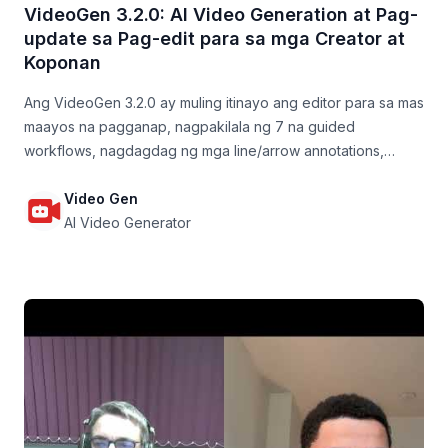
VideoGen 3.2.0: AI Video Generation at Pag-
update sa Pag-edit para sa mga Creator at
Koponan
Ang VideoGen 3.2.0 ay muling itinayo ang editor para sa mas
maayos na pagganap, nagpakilala ng 7 na guided
workflows, nagdagdag ng mga line/arrow annotations,
pinabuti ang pag-edit ng teksto at mga animasyon, at
ginawang mas maaasahan ang mga voiceovers at
Video Gen
pagbabahagi para sa mga creator at koponan.
AI Video Generator