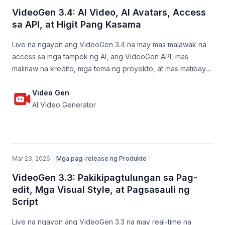
VideoGen 3.4: AI Video, AI Avatars, Access
sa API, at Higit Pang Kasama
Live na ngayon ang VideoGen 3.4 na may mas malawak na
access sa mga tampok ng AI, ang VideoGen API, mas
malinaw na kredito, mga tema ng proyekto, at mas matibay
na resulta mula script patungong video.
Video Gen
AI Video Generator
Mar 23, 2026
Mga pag-release ng Produkto
VideoGen 3.3: Pakikipagtulungan sa Pag-
edit, Mga Visual Style, at Pagsasauli ng
Script
Live na ngayon ang VideoGen 3.3 na may real-time na