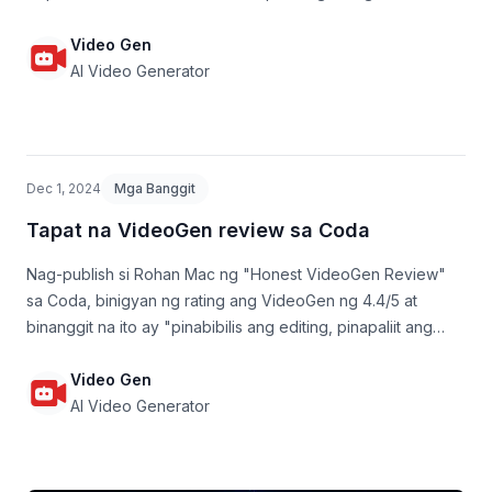
boses at 3 milyong stock assets.
Video Gen
AI Video Generator
Dec 1, 2024
Mga Banggit
Tapat na VideoGen review sa Coda
Nag-publish si Rohan Mac ng "Honest VideoGen Review"
sa Coda, binigyan ng rating ang VideoGen ng 4.4/5 at
binanggit na ito ay "pinabibilis ang editing, pinapaliit ang
dami ng kailangan mong tools, at nananatiling maaasahan."
Video Gen
AI Video Generator