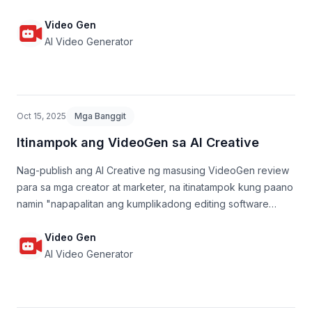
content creator.
Video Gen
AI Video Generator
Oct 15, 2025
Mga Banggit
Itinampok ang VideoGen sa AI Creative
Nag-publish ang AI Creative ng masusing VideoGen review
para sa mga creator at marketer, na itinatampok kung paano
namin "napapalitan ang kumplikadong editing software
gamit ang isang intelligent at automated na workflow."
Video Gen
AI Video Generator