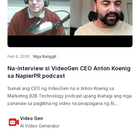
Feb 9, 2026
Mga Banggit
Na-interview si VideoGen CEO Anton Koenig
sa NapierPR podcast
Sumali ang CEO ng VideoGen na si Anton Koenig sa
Marketing B2B Technology podcast upang ibahagi ang mga
pananaw sa paglikha ng video na pinapagana ng AI,
tinalakay kung paano ang pagsasama ng nilikhang nilalaman
ng AI sa propesyonal na pag-edit ay tumutulong sa mga
Video Gen
marketer na lumikha ng mataas na kalidad na mga video sa
AI Video Generator
malaking sukat.