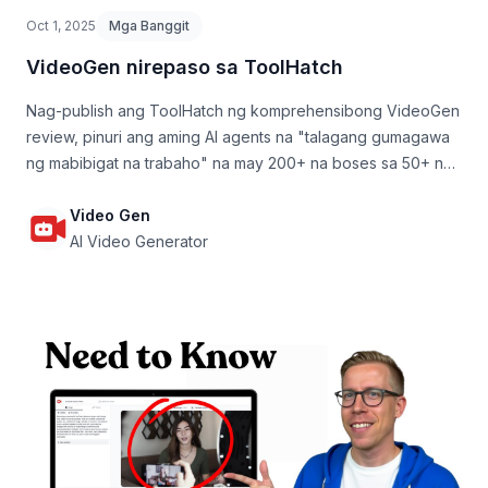
Oct 1, 2025
Mga Banggit
VideoGen nirepaso sa ToolHatch
Nag-publish ang ToolHatch ng komprehensibong VideoGen
review, pinuri ang aming AI agents na "talagang gumagawa
ng mabibigat na trabaho" na may 200+ na boses sa 50+ na
wika.
Video Gen
AI Video Generator