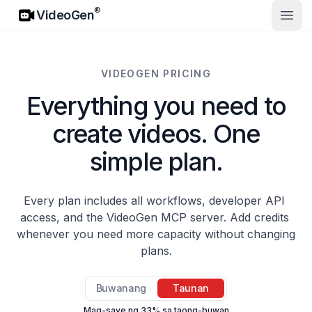
VideoGen
®
VideoGen
Buks
VIDEOGEN PRICING
Everything you need to
create videos. One
simple plan.
Every plan includes all workflows, developer API 
access, and the VideoGen MCP server. Add credits 
whenever you need more capacity without changing 
plans.
Dalas ng pagbabayad
Buwanang
Taunan
Mag-save ng 33% sa taong-buwan