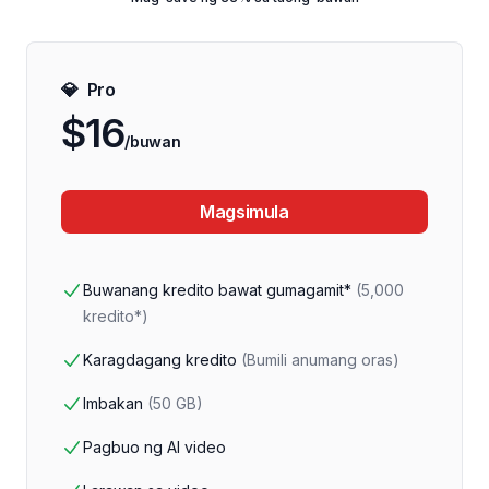
💎
Pro
$16
/buwan
Magsimula
Buwanang kredito bawat gumagamit*
(
5,000
kredito*
)
Karagdagang kredito
(
Bumili anumang oras
)
Imbakan
(
50 GB
)
Pagbuo ng AI video