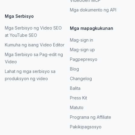
VideoGen MCP
Mga dokumento ng API
Mga Serbisyo
Mga Serbisyo ng Video SEO
Mga mapagkukunan
at YouTube SEO
Mag-sign in
Kumuha ng isang Video Editor
Mag-sign up
Mga Serbisyo sa Pag-edit ng
Pagpepresyo
Video
Blog
Lahat ng mga serbisyo sa
produksyon ng video
Changelog
Balita
Press Kit
Matuto
Programa ng Affiliate
Pakikipagsosyo