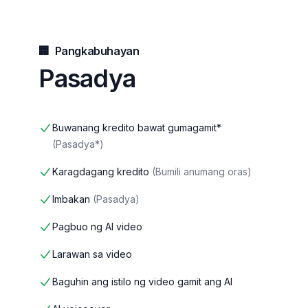
🏢
Pangkabuhayan
Pasadya
Buwanang kredito bawat gumagamit*
(
Pasadya*
)
Karagdagang kredito
(
Bumili anumang oras
)
Imbakan
(
Pasadya
)
Pagbuo ng AI video
Larawan sa video
Baguhin ang istilo ng video gamit ang AI