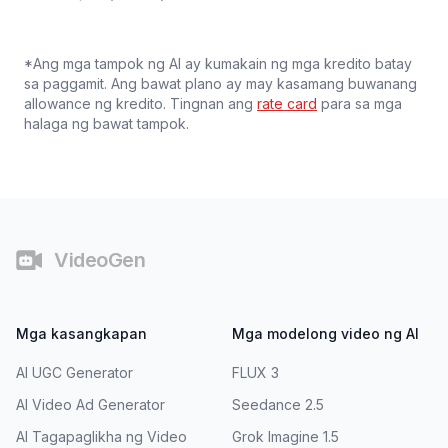
*Ang mga tampok ng AI ay kumakain ng mga kredito batay
sa paggamit. Ang bawat plano ay may kasamang buwanang
allowance ng kredito. Tingnan ang
rate card
para sa mga
halaga ng bawat tampok.
Footer
VideoGen
Mga kasangkapan
Mga modelong video ng AI
AI UGC Generator
FLUX 3
AI Video Ad Generator
Seedance 2.5
AI Tagapaglikha ng Video
Grok Imagine 1.5