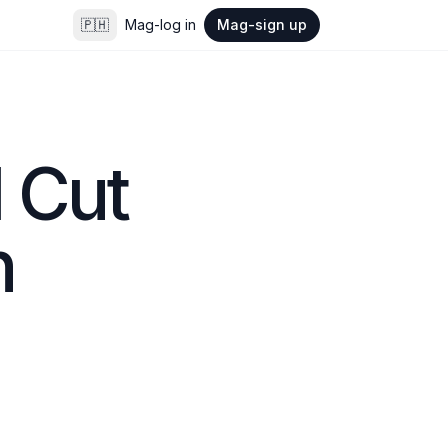
🇵🇭
Mag-log in
Mag-sign up
 Cut 
n