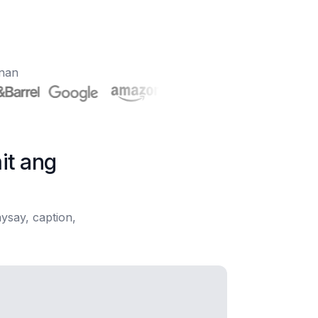
onan
it ang
ysay, caption,