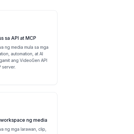
s sa API at MCP
a ng media mula sa mga
tion, automation, at AI
gamit ang VideoGen API
 server.
 workspace ng media
 ng mga larawan, clip,