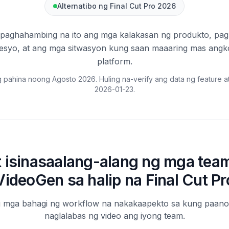
Alternatibo ng Final Cut Pro 2026
paghahambing na ito ang mga kalakasan ng produkto, pag
esyo, at ang mga sitwasyon kung saan maaaring mas ang
platform.
 pahina noong Agosto 2026. Huling na-verify ang data ng feature 
2026-01-23
.
t isinasaalang-alang ng mga tea
VideoGen sa halip na Final Cut Pr
 mga bahagi ng workflow na nakakaapekto sa kung paan
naglalabas ng video ang iyong team.