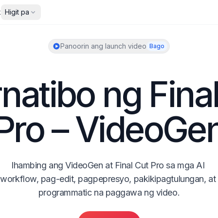
ibat
Higit pa
Panoorin ang launch video
Bago
rnatibo ng Final
Pro – VideoGe
Ihambing ang VideoGen at Final Cut Pro sa mga AI 
workflow, pag-edit, pagpepresyo, pakikipagtulungan, at 
programmatic na paggawa ng video.