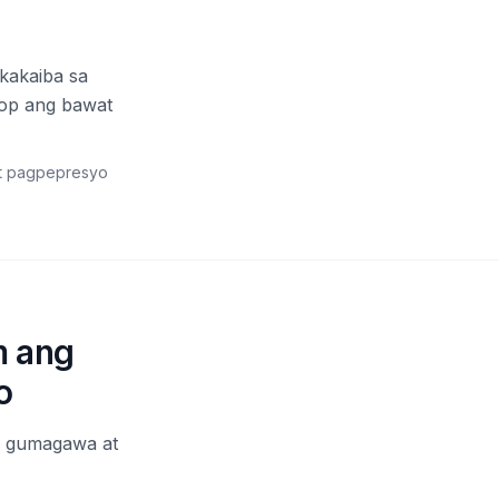
kakaiba sa
kop ang bawat
at pagpepresyo
m ang
o
o gumagawa at