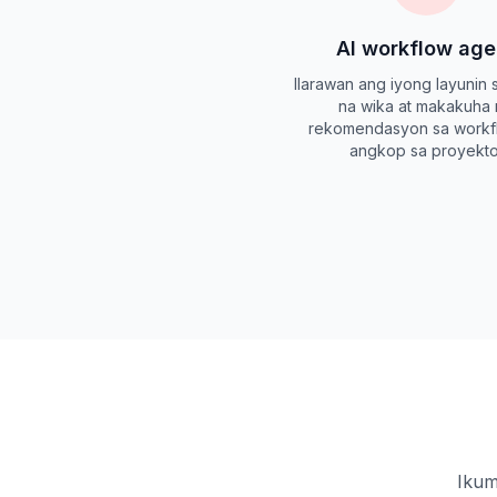
AI workflow age
Ilarawan ang iyong layunin
na wika at makakuha
rekomendasyon sa workf
angkop sa proyekto
Ikum