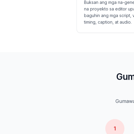
Buksan ang mga na-gene
na proyekto sa editor u
baguhin ang mga script, v
timing, caption, at audio.
Guma
Gumawa 
1