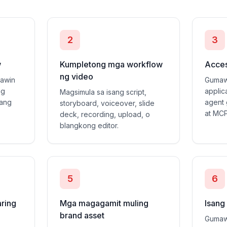
2
3
w
Kumpletong mga workflow
Acces
ng video
gawin
Gumaw
ng
applica
Magsimula sa isang script,
mang
agent 
storyboard, voiceover, slide
at MCP
deck, recording, upload, o
blangkong editor.
5
6
ring
Mga magagamit muling
Isang
brand asset
Gumawa