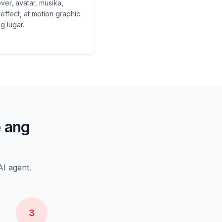
ver, avatar, musika,
effect, at motion graphic
g lugar.
e ang
I agent.
3