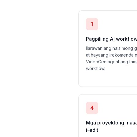
1
Pagpili ng AI workflo
Ilarawan ang nais mong 
at hayaang irekomenda 
VideoGen agent ang ta
workflow.
4
Mga proyektong maaa
i-edit