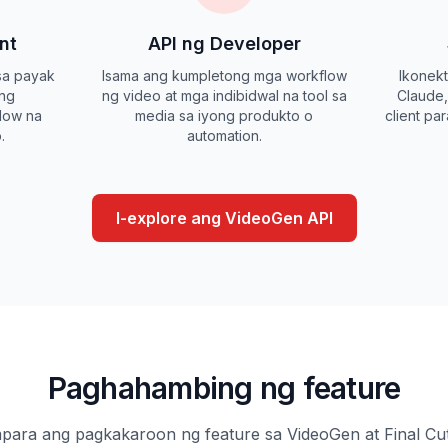
nt
API ng Developer
 sa payak
Isama ang kumpletong mga workflow
Ikonek
 ng
ng video at mga indibidwal na tool sa
Claude,
low na
media sa iyong produkto o
client pa
.
automation.
I-explore ang VideoGen API
Paghahambing ng feature
para ang pagkakaroon ng feature sa VideoGen at Final Cu