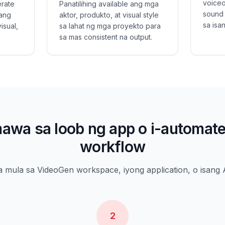
voiceo
rate
Panatilihing available ang mga
sound 
pang
aktor, produkto, at visual style
sa isan
isual,
sa lahat ng mga proyekto para
sa mas consistent na output.
wa sa loob ng app o i-automat
workflow
mula sa VideoGen workspace, iyong application, o isang A
2