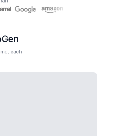
onan
eoGen
romo, each