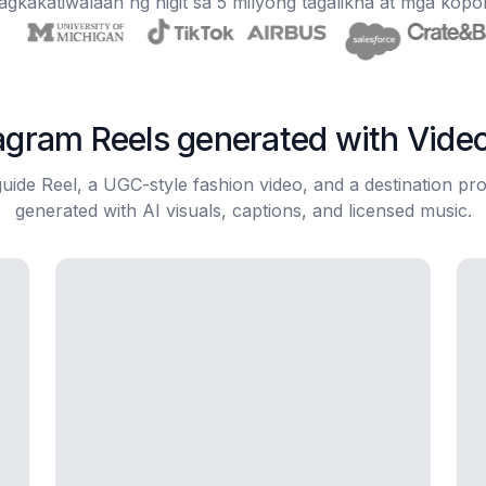
agkakatiwalaan ng higit sa 5 milyong tagalikha at mga kop
agram Reels generated with Vid
guide Reel, a UGC-style fashion video, and a destination p
generated with AI visuals, captions, and licensed music.