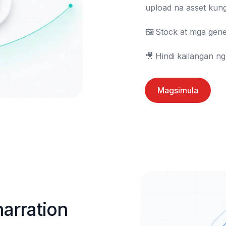
upload na asset kung
🖼️	Stock at mga generated na media

🎥	Hindi kailangan
Magsimula
rration 