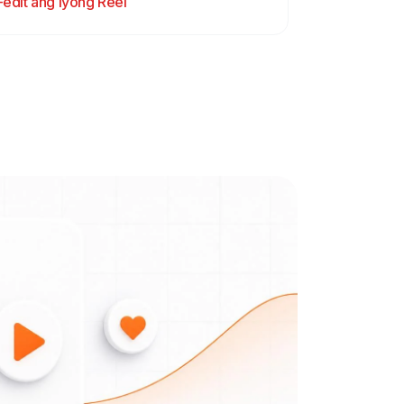
I-edit ang iyong Reel