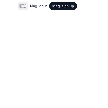
🇵🇭
Mag-log in
Mag-sign up