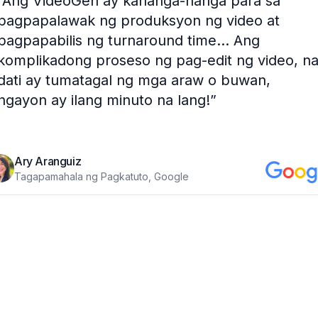
“
Ang VideoGen ay kahanga-hanga para sa
pagpapalawak ng produksyon ng video at
pagpapabilis ng turnaround time... Ang
komplikadong proseso ng pag-edit ng video, n
dati ay tumatagal ng mga araw o buwan,
ngayon ay ilang minuto na lang!
”
Ary Aranguiz
Tagapamahala ng Pagkatuto, Google