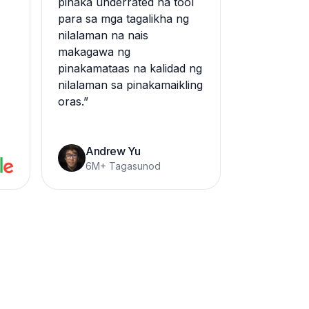
pinaka underrated na tool
para sa mga tagalikha ng
nilalaman na nais
makagawa ng
a
pinakamataas na kalidad ng
nilalaman sa pinakamaikling
oras.
”
Andrew Yu
6M+ Tagasunod