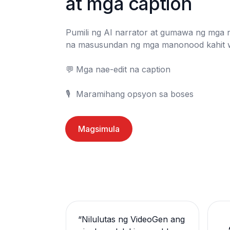
at mga caption
Pumili ng AI narrator at gumawa ng mga n
na masusundan ng mga manonood kahit w
💬	Mga nae-edit na caption

🎙️	Maramihang opsyon sa boses
Magsimula
“
Nilulutas ng VideoGen ang