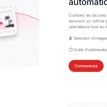
automati
Comblez les lacunes a
assurent un rythme pa
spectateurs tout au lo
🎬	Sélection d'images pertinentes

⏱️	Outils d'optimisa
Commencez