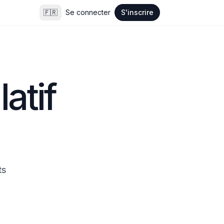
🇫🇷
Se connecter
S'inscrire
tif 
s 