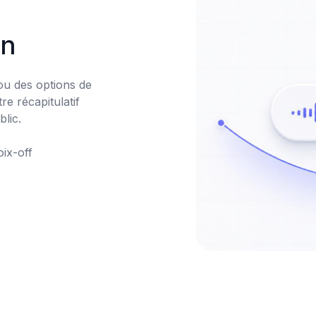
on
ou des options de 
e récapitulatif 
ic.
