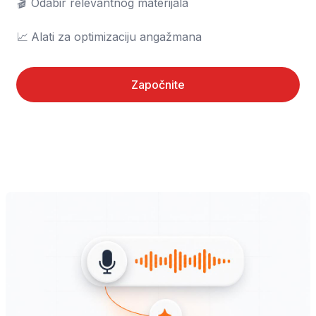
🎬	Odabir relevantnog materijala

📈	Alati za optimizaciju angažmana
Započnite