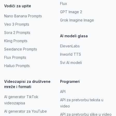
Flux
Vodiči za upite
GPT Image 2
Nano Banana Prompts
Grok Imagine Image
Veo 3 Prompts
Sora 2 Prompts
AI modeli glasa
Kling Prompts
ElevenLabs
Seedance Prompts
Inworld TTS
Flux Prompts
Svi AI modeli
Hailuo Prompts
Videozapisi za društvene
Programeri
mreže i formati
API
AI generator TikTok
API za pretvorbu teksta u
videozapisa
video
AI generator za YouTube
API za pretvorbu slike u video