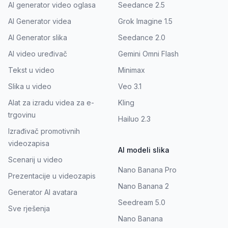
AI generator video oglasa
Seedance 2.5
AI Generator videa
Grok Imagine 1.5
AI Generator slika
Seedance 2.0
AI video uređivač
Gemini Omni Flash
Tekst u video
Minimax
Slika u video
Veo 3.1
Alat za izradu videa za e-
Kling
trgovinu
Hailuo 2.3
Izrađivač promotivnih
videozapisa
AI modeli slika
Scenarij u video
Nano Banana Pro
Prezentacije u videozapis
Nano Banana 2
Generator AI avatara
Seedream 5.0
Sve rješenja
Nano Banana