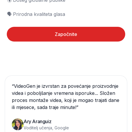
🌍	Doseg globalne publike

🗣️	Prirodna kvaliteta glasa
Započnite
“
VideoGen je izvrstan za povećanje proizvodnje
videa i poboljšanje vremena isporuke... Složen
proces montaže videa, koji je mogao trajati dane
ili mjesece, sada traje minute!
”
Ary Aranguiz
Voditelj učenja, Google