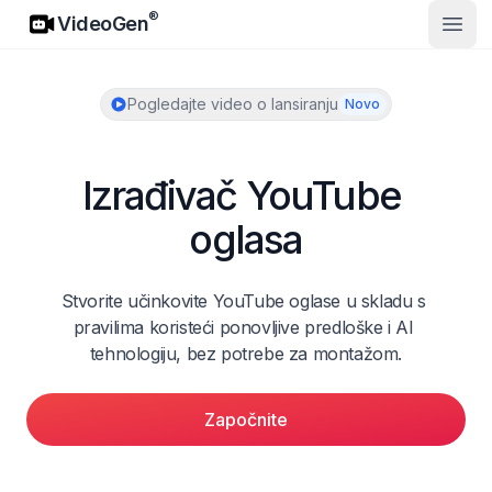
VideoGen
®
VideoGen
Otvor
Pogledajte video o lansiranju
Novo
Izrađivač YouTube 
oglasa
Stvorite učinkovite YouTube oglase u skladu s 
pravilima koristeći ponovljive predloške i AI 
tehnologiju, bez potrebe za montažom.
Započnite