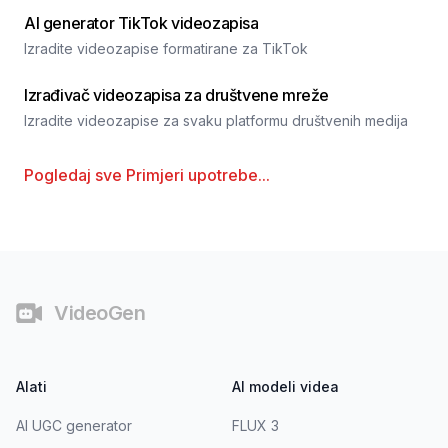
AI generator TikTok videozapisa
Izradite videozapise formatirane za TikTok
Izrađivač videozapisa za društvene mreže
Izradite videozapise za svaku platformu društvenih medija
Pogledaj sve
Primjeri upotrebe
...
Podnožje
VideoGen
Alati
AI modeli videa
AI UGC generator
FLUX 3