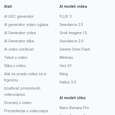
Alati
AI modeli videa
AI UGC generator
FLUX 3
AI generator video oglasa
Seedance 2.5
AI Generator videa
Grok Imagine 1.5
AI Generator slika
Seedance 2.0
AI video uređivač
Gemini Omni Flash
Tekst u video
Minimax
Slika u video
Veo 3.1
Alat za izradu videa za e-
Kling
trgovinu
Hailuo 2.3
Izrađivač promotivnih
videozapisa
AI modeli slika
Scenarij u video
Nano Banana Pro
Prezentacije u videozapis