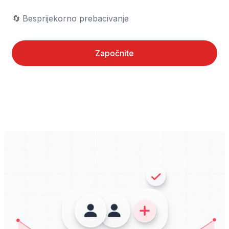
🔄	Besprijekorno prebacivanje
Započnite