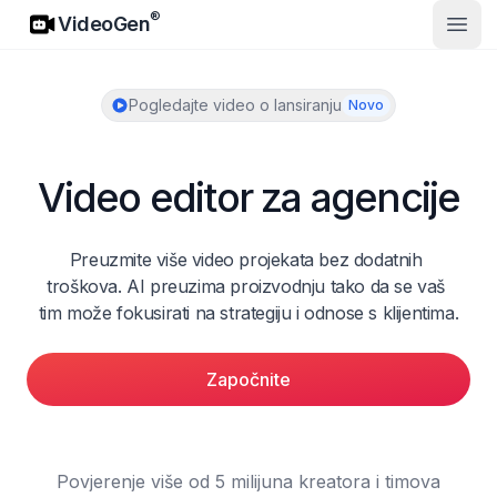
VideoGen
®
VideoGen
Otvor
Pogledajte video o lansiranju
Novo
Video editor za agencije
Preuzmite više video projekata bez dodatnih 
troškova. AI preuzima proizvodnju tako da se vaš 
tim može fokusirati na strategiju i odnose s klijentima.
Započnite
Povjerenje više od 5 milijuna kreatora i timova