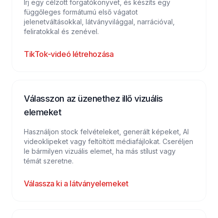
Írj egy célzott forgatókönyvet, és készíts egy
függőleges formátumú első vágatot
jelenetváltásokkal, látványvilággal, narrációval,
feliratokkal és zenével.
TikTok-videó létrehozása
Válasszon az üzenethez illő vizuális
elemeket
Használjon stock felvételeket, generált képeket, AI
videoklipeket vagy feltöltött médiafájlokat. Cseréljen
le bármilyen vizuális elemet, ha más stílust vagy
témát szeretne.
Válassza ki a látványelemeket