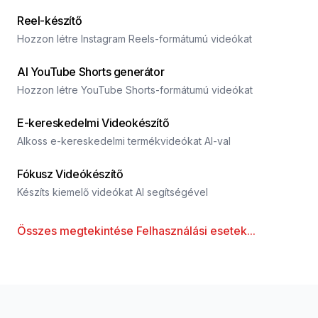
Reel-készítő
Hozzon létre Instagram Reels-formátumú videókat
AI YouTube Shorts generátor
Hozzon létre YouTube Shorts-formátumú videókat
E-kereskedelmi Videokészítő
Alkoss e-kereskedelmi termékvideókat AI-val
Fókusz Videókészítő
Készíts kiemelő videókat AI segítségével
Összes megtekintése
Felhasználási esetek
...
Lábjegyzet