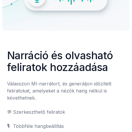
Narráció és olvasható 
feliratok hozzáadása
Válasszon MI-narrátort, és generáljon időzített 
feliratokat, amelyeket a nézők hang nélkül is 
követhetnek.

💬	Szerkeszthető feliratok

🎙️	Többféle hangbeállítás