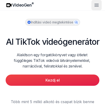
VideoGen
®
VideoGen
Nyisd
Indítási videó megtekintése
Új
AI TikTok videógenerátor
Alakítson egy forgatókönyvet vagy ötletet 
függőleges TikTok videóvá látványelemekkel, 
narrációval, feliratokkal és zenével.
Kezdj el
Több mint 5 millió alkotó és csapat bízik benne