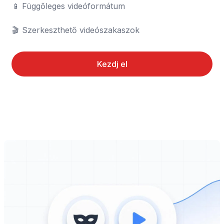
📱	Függőleges videóformátum

🎬	Szerkeszthető videószakaszok
Kezdj el