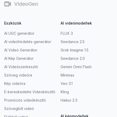
VideoGen
Eszközök
AI videómodellek
AI UGC generátor
FLUX 3
AI videóhirdetés-generátor
Seedance 2.5
AI Videó Generátor
Grok Imagine 1.5
AI Kép Generátor
Seedance 2.0
AI Videószerkesztő
Gemini Omni Flash
Szöveg videóra
Minimax
Kép videóra
Veo 3.1
E-kereskedelmi Videokészítő
Kling
Promóciós videókészítő
Hailuo 2.3
Szövegből videó
AI képmodellek
Diákból videó