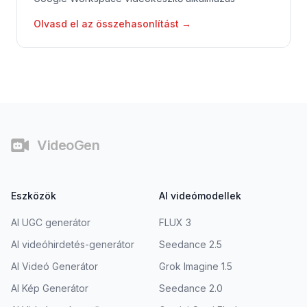
Olvasd el az összehasonlítást
→
Lábjegyzet
VideoGen
Eszközök
AI videómodellek
AI UGC generátor
FLUX 3
AI videóhirdetés-generátor
Seedance 2.5
AI Videó Generátor
Grok Imagine 1.5
AI Kép Generátor
Seedance 2.0