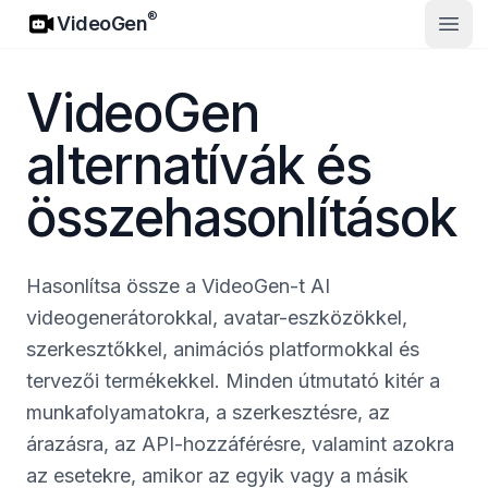
VideoGen
®
VideoGen
Nyisd
VideoGen
alternatívák és
összehasonlítások
Hasonlítsa össze a VideoGen-t AI
videogenerátorokkal, avatar-eszközökkel,
szerkesztőkkel, animációs platformokkal és
tervezői termékekkel. Minden útmutató kitér a
munkafolyamatokra, a szerkesztésre, az
árazásra, az API-hozzáférésre, valamint azokra
az esetekre, amikor az egyik vagy a másik