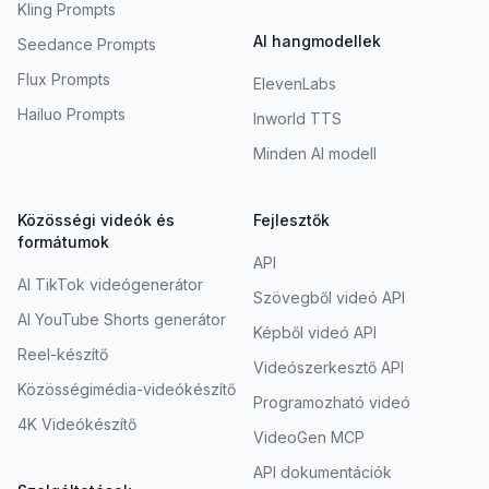
Kling Prompts
AI hangmodellek
Seedance Prompts
Flux Prompts
ElevenLabs
Hailuo Prompts
Inworld TTS
Minden AI modell
Közösségi videók és
Fejlesztők
formátumok
API
AI TikTok videógenerátor
Szövegből videó API
AI YouTube Shorts generátor
Képből videó API
Reel-készítő
Videószerkesztő API
Közösségimédia-videókészítő
Programozható videó
4K Videókészítő
VideoGen MCP
API dokumentációk