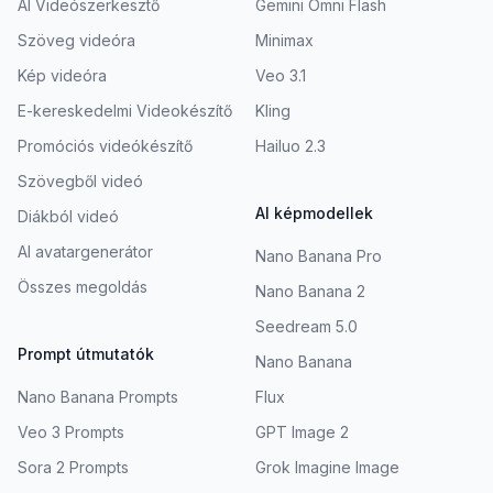
AI Videószerkesztő
Gemini Omni Flash
Szöveg videóra
Minimax
Kép videóra
Veo 3.1
E-kereskedelmi Videokészítő
Kling
Promóciós videókészítő
Hailuo 2.3
Szövegből videó
AI képmodellek
Diákból videó
AI avatargenerátor
Nano Banana Pro
Összes megoldás
Nano Banana 2
Seedream 5.0
Prompt útmutatók
Nano Banana
Nano Banana Prompts
Flux
Veo 3 Prompts
GPT Image 2
Sora 2 Prompts
Grok Imagine Image