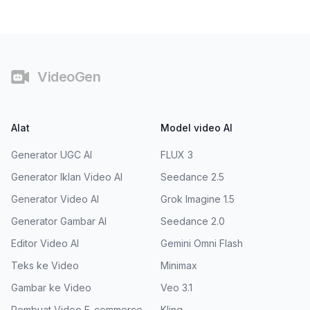
Catatan Kaki
VideoGen
Alat
Model video AI
Generator UGC AI
FLUX 3
Generator Iklan Video AI
Seedance 2.5
Generator Video AI
Grok Imagine 1.5
Generator Gambar AI
Seedance 2.0
Editor Video AI
Gemini Omni Flash
Teks ke Video
Minimax
Gambar ke Video
Veo 3.1
Pembuat Video E-commerce
Kling