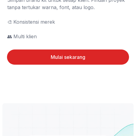
Simpan brand kit untuk setiap klien. Pindah proyek 
tanpa tertukar warna, font, atau logo.

🎨	Konsistensi merek

👥	Multi klien
Mulai sekarang