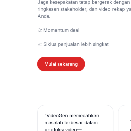
Jaga kesepakatan tetap bergerak dengan vi
ringkasan stakeholder, dan video rekap ya
Anda.

🚀	Momentum deal

📈	Siklus penjualan lebih singkat
Mulai sekarang
“
VideoGen memecahkan
masalah terbesar dalam
produksi video—