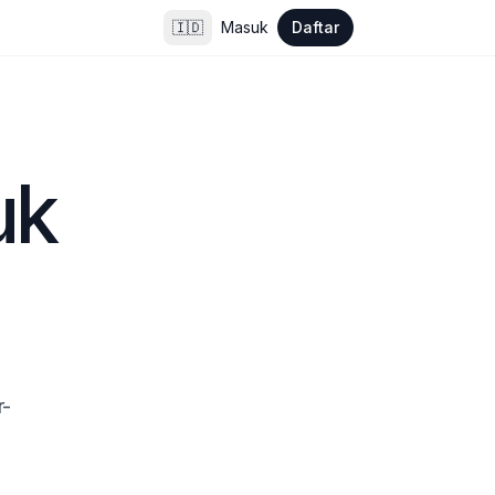
🇮🇩
Masuk
Daftar
k 
r-