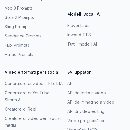
Veo 3 Prompts
Modelli vocali AI
Sora 2 Prompts
ElevenLabs
Kling Prompts
Inworld TTS
Seedance Prompts
Tutti i modelli AI
Flux Prompts
Hailuo Prompts
Video e formati per i social
Sviluppatori
Generatore di video TikTok IA
API
Generatore di YouTube
API da testo a video
Shorts AI
API da immagine a video
Creatore di Reel
API di video editing
Creatore di video per i social
Vídeo programático
media
VideoGen MCP