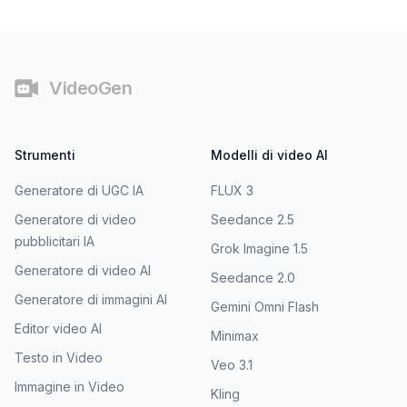
Piè di pagina
VideoGen
Strumenti
Modelli di video AI
Generatore di UGC IA
FLUX 3
Generatore di video
Seedance 2.5
pubblicitari IA
Grok Imagine 1.5
Generatore di video AI
Seedance 2.0
Generatore di immagini AI
Gemini Omni Flash
Editor video AI
Minimax
Testo in Video
Veo 3.1
Immagine in Video
Kling