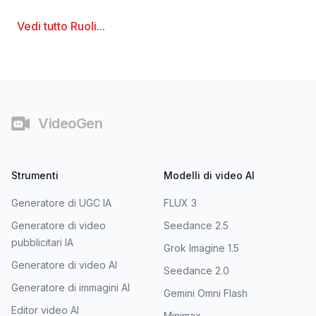
Vedi tutto
Ruoli
...
Piè di pagina
VideoGen
Strumenti
Modelli di video AI
Generatore di UGC IA
FLUX 3
Generatore di video
Seedance 2.5
pubblicitari IA
Grok Imagine 1.5
Generatore di video AI
Seedance 2.0
Generatore di immagini AI
Gemini Omni Flash
Editor video AI
Minimax