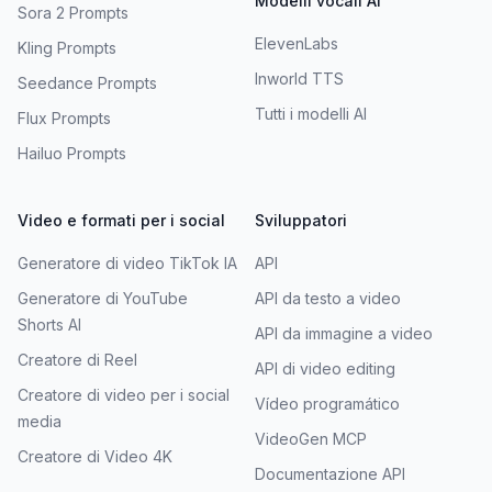
Modelli vocali AI
Sora 2 Prompts
ElevenLabs
Kling Prompts
Inworld TTS
Seedance Prompts
Tutti i modelli AI
Flux Prompts
Hailuo Prompts
Video e formati per i social
Sviluppatori
Generatore di video TikTok IA
API
Generatore di YouTube
API da testo a video
Shorts AI
API da immagine a video
Creatore di Reel
API di video editing
Creatore di video per i social
Vídeo programático
media
VideoGen MCP
Creatore di Video 4K
Documentazione API