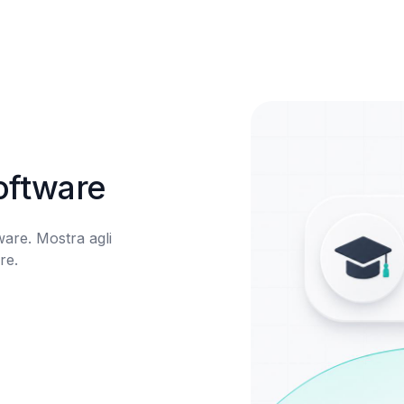
software
are. Mostra agli 
e.
