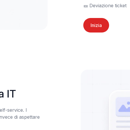
🎫	Deviazione ticket
Inizia
a IT
lf-service. I 
nvece di aspettare 