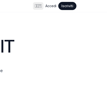
🇮🇹
Accedi
Iscriviti
 IT
e 