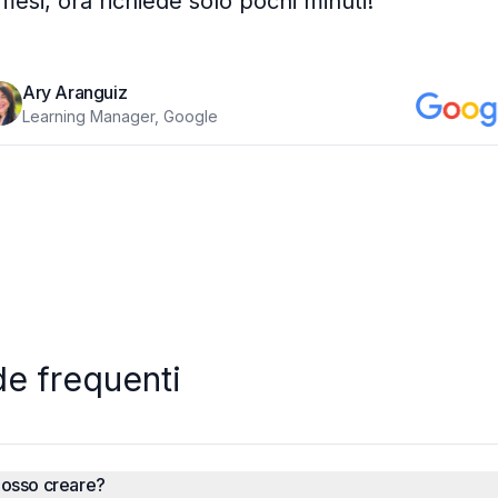
mesi, ora richiede solo pochi minuti!
”
Ary Aranguiz
Learning Manager, Google
e frequenti
posso creare?