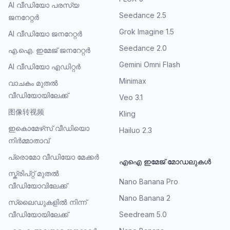
AI വീഡിയോ പരസ്യ
Seedance 2.5
ജനറേറ്റർ
Grok Imagine 1.5
AI വീഡിയോ ജനറേറ്റർ
Seedance 2.0
എ.ഐ. ഇമേജ് ജനറേറ്റർ
Gemini Omni Flash
AI വീഡിയോ എഡിറ്റർ
Minimax
വാചകം മുതൽ
വീഡിയോയിലേക്ക്
Veo 3.1
图像转视频
Kling
ഇകൊമേഴ്‌സ് വീഡിയൊ
Hailuo 2.3
നിർമ്മാതാവ്
പ്രൊമോ വീഡിയോ മേക്കർ
എഐ ഇമേജ് മോഡലുകൾ
സ്ക്രിപ്റ്റ് മുതൽ
Nano Banana Pro
വീഡിയോവിലേക്ക്
Nano Banana 2
സ്ലൈഡുകളിൽ നിന്ന്
വീഡിയോയിലേക്ക്
Seedream 5.0