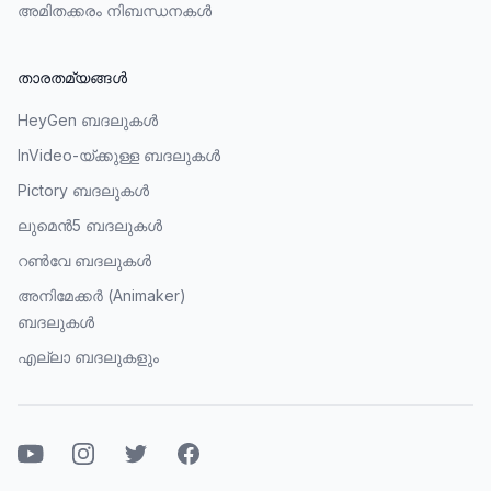
അമിതക്കരം നിബന്ധനകൾ
താരതമ്യങ്ങൾ
HeyGen ബദലുകൾ
InVideo-യ്ക്കുള്ള ബദലുകൾ
Pictory ബദലുകൾ
ലുമെൻ5 ബദലുകൾ
റൺവേ ബദലുകൾ
അനിമേക്കർ (Animaker)
ബദലുകൾ
എല്ലാ ബദലുകളും
യൂറ്റ്യൂബ്
ഇൻസ്റ്റാഗ്രാമ്ഓ
ട്വിറ്റർ
ഫേസ്ബുക്ക്