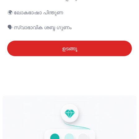
🌍	ലോകഭാഷാ പിന്തുണ

🗣️	സ്വാഭാവിക ശബ്ദ ഗുണം
ഉടങ്ങൂ