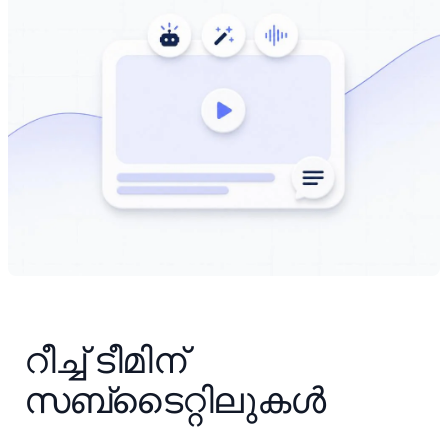
റീച്ച് ടീമിന് 
സബ്ടൈറ്റിലുകൾ