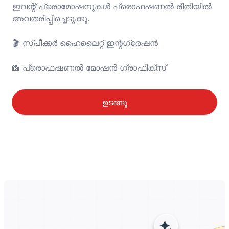
ഇവന്റ് പ്രൊമോഷനുകൾ പ്രൊഫഷണൽ രീതിയിൽ 
അവതരിപ്പിച്ചെടുക്കൂ.

🎬	സ്പീക്കർ ഹൈലൈറ്റ് ഇന്റഗ്രേഷൻ

📸	പ്രൊഫഷണൽ മോഷൻ ഗ്രാഫിക്സ്
ഉടങ്ങൂ