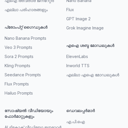
എഐ അവതാര ജനറേറ്റർ
Nano Banana
എല്ലാ പരിഹാരങ്ങളും
Flux
GPT Image 2
പ്രോംപ്റ്റ് ഗൈഡുകൾ
Grok Imagine Image
Nano Banana Prompts
എഐ ശബ്ദ മോഡലുകൾ
Veo 3 Prompts
Sora 2 Prompts
ElevenLabs
Kling Prompts
Inworld TTS
Seedance Prompts
എല്ലാ എഐ മോഡലുകൾ
Flux Prompts
Hailuo Prompts
സോഷ്യൽ വീഡിയോയും
ഡെവലപ്പർമാർ
ഫോർമാറ്റുകളും
എ.പി.ഐ
AI ടിക്ടോക് വീഡിയോ ജനറേറ്റർ