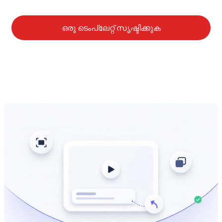
ഒരു ടെം‌പ്ലേറ്റ് സൃഷ്ടിക്കുക