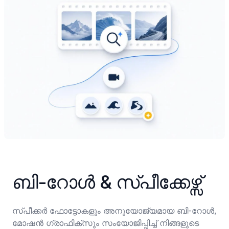
ബി-റോൾ & സ്പീക്കേഴ്സ്
സ്പീക്കർ ഫോട്ടോകളും അനുയോജ്യമായ ബി-റോൾ, 
മോഷൻ ഗ്രാഫിക്സും സംയോജിപ്പിച്ച് നിങ്ങളുടെ 