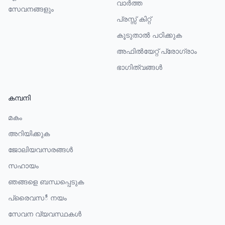
വാർത്ത
സേവനങ്ങളും
പ്രസ്സ് കിറ്റ്
കൂടുതാല്‍ പഠിക്കുക
അഫിൽയേറ്റ് പ്രോഗ്രാം
ഭാഗിത്വങ്ങൾ
കമ്പനി
മകം
അറിയിക്കുക
ജോലിയവസരങ്ങൾ
സഹായം
ഞങ്ങളെ ബന്ധപ്പെടുക
പ്രൈവസీ നയം
സേവന വ്യവസ്ഥകൾ