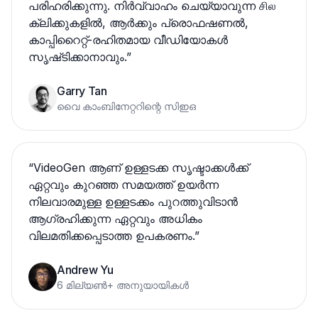
പരിഹരിക്കുന്നു. നിർവ്വാഹം ചെയ്യാവുന്ന சில
ക്ലിക്കുകളിൽ, ആര്‍ക്കും പ്രൊഫഷണൽ,
കാപ്പിറൈറ്റ്-രഹിതമായ വീഡിയോകൾ
സൃഷ്‌ടിക്കാനാവും.
”
Garry Tan
വൈ കാംബിനേറ്ററിന്റെ സിഇഒ
“
VideoGen ആണ് ഉള്ളടക്ക സൃഷ്ടാക്കൾക്ക്
ഏറ്റവും കുറഞ്ഞ സമയത്ത് ഉയർന്ന
നിലവാരമുള്ള ഉള്ളടക്കം പുറത്തുവിടാൻ
ആഗ്രഹിക്കുന്ന ഏറ്റവും അധികം
വിലമതിക്കപ്പെടാത്ത ഉപകരണം.
”
Andrew Yu
6 മില്യൺ+ അനുയായികൾ