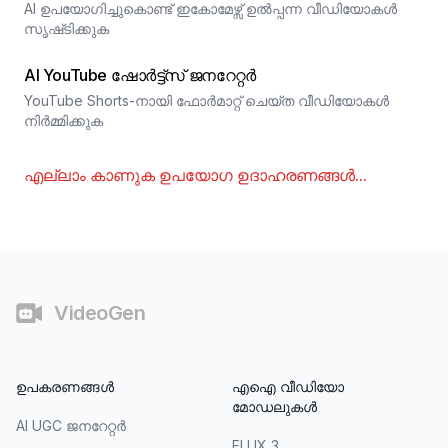
AI ഉപയോഗിച്ചുകൊണ്ട് ഇകോമേഴ്സ് ഉൽപ്പന്ന വീഡിയോകൾ
സൃഷ്‌ടിക്കുക
AI YouTube ഷോർട്ട്സ് ജനറേറ്റർ
YouTube Shorts-നായി ഫോർമാറ്റ് ചെയ്ത വീഡിയോകൾ
നിർമ്മിക്കുക
എല്ലാം കാണുക
ഉപയോഗ ഉദാഹരണങ്ങൾ
...
അവസാനഭാഗം
VideoGen
ഉപകരണങ്ങൾ
എഐ വീഡിയോ
മോഡലുകൾ
AI UGC ജനറേറ്റർ
FLUX 3