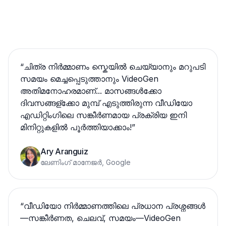
“
ചിത്ര നിർമ്മാണം സ്കെയിൽ ചെയ്യാനും മറുപടി
സമയം മെച്ചപ്പെടുത്താനും VideoGen
അതിമനോഹരമാണ്... മാസങ്ങൾക്കോ
ദിവസങ്ങള്ക്കോ മുമ്പ് എടുത്തിരുന്ന വീഡിയോ
എഡിറ്റിംഗിലെ സങ്കീര്‍ണമായ പ്രക്രിയ ഇനി
മിനിറ്റുകളിൽ പൂർത്തിയാക്കാം!
”
Ary Aranguiz
ലേണിംഗ് മാനേജർ, Google
“
വീഡിയോ നിർമ്മാണത്തിലെ പ്രധാന പ്രശ്നങ്ങൾ
—സങ്കീര്‍ണത, ചെലവ്, സമയം—VideoGen