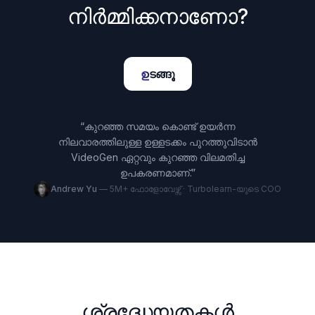
നിർമ്മിക്കനാണോ?
ഉടങ്ങൂ
“
കുറഞ്ഞ സമയം കൊണ്ട് ഉയർന്ന
നിലവാരത്തിലുള്ള ഉള്ളടക്കം പുറത്തുവിടാൻ
VideoGen ഏറ്റവും കുറഞ്ഞ വിലമതിച്ച
ഉപകരണമാണ്.
”
Andrew Yu
—
5M+ ഫോളോവേഴ്സ് · Turbolearn-യുടെ COO
ശ്രദ്ധേയതകൾ