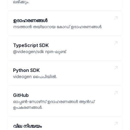
ലഭിക്കും.
ഉദാഹരണങ്ങൾ
നടത്താൻ തയ്യാറായ കോഡ് ഉദാഹരണങ്ങൾ.
TypeScript SDK
@videogen/sdk npm-ലുണ്ട്.
Python SDK
videogen പൈപിയിൽ.
GitHub
ഓപ്പൺ-സോഴ്‌സ് ഉദാഹരണങ്ങൾ ആൻഡ്
ഉപകരണങ്ങൾ.
വില നിശ്ചയം