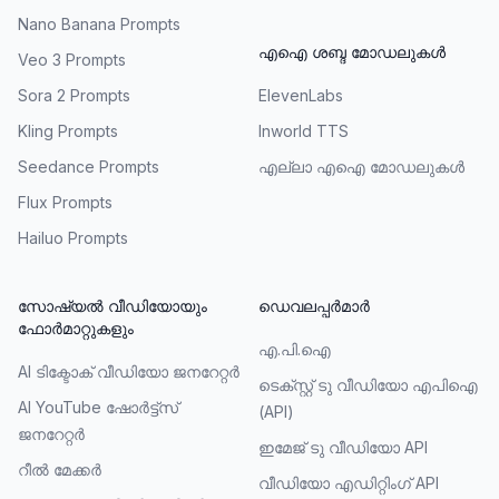
Nano Banana Prompts
എഐ ശബ്ദ മോഡലുകൾ
Veo 3 Prompts
Sora 2 Prompts
ElevenLabs
Kling Prompts
Inworld TTS
Seedance Prompts
എല്ലാ എഐ മോഡലുകൾ
Flux Prompts
Hailuo Prompts
സോഷ്യൽ വീഡിയോയും
ഡെവലപ്പർമാർ
ഫോർമാറ്റുകളും
എ.പി.ഐ
AI ടിക്ടോക് വീഡിയോ ജനറേറ്റർ
ടെക്സ്റ്റ് ടു വീഡിയോ എപിഐ
AI YouTube ഷോർട്ട്സ്
(API)
ജനറേറ്റർ
ഇമേജ് ടു വീഡിയോ API
റീൽ മേക്കർ
വീഡിയോ എഡിറ്റിംഗ് API