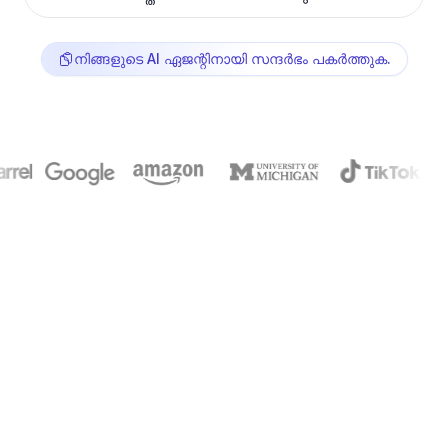
നിങ്ങളുടെ AI ഏജന്റിനായി സന്ദർഭം പകര്‍ത്തുക.