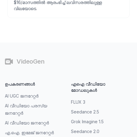
$16/മാസത്തിൽ ആരംഭിച്ച് ലവിസരത്തിലുള്ള
വിലയോടെ.
അവസാനഭാഗം
VideoGen
ഉപകരണങ്ങൾ
എഐ വീഡിയോ
മോഡലുകൾ
AI UGC ജനറേറ്റർ
FLUX 3
AI വീഡിയോ പരസ്യ
Seedance 2.5
ജനറേറ്റർ
Grok Imagine 1.5
AI വീഡിയോ ജനറേറ്റർ
Seedance 2.0
എ.ഐ. ഇമേജ് ജനറേറ്റർ