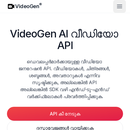
VideoGen
®
VideoGen
മുഖ്
VideoGen AI വീഡിയോ 
API
ഡെവലപ്പർമാർക്കായുള്ള വീഡിയോ 
ജനറേഷൻ API. വീഡിയോകൾ, ചിത്രങ്ങൾ, 
ശബ്ദങ്ങൾ, അവതാറുകൾ എന്നിവ 
സൃഷ്ടിക്കുക, അല്ലെങ്കിൽ API 
അല്ലെങ്കിൽ SDK വഴി എൻഡ്-ടു-എൻഡ് 
വർക്ക്ഫ്ലോകൾ പ്രവർത്തിപ്പിക്കുക.
API കീ നേടുക
ദസ്താവേജങ്ങൾ വായിക്കുക