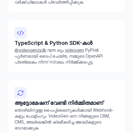
വർക്ക്ഫ്ലോകൾ പ്രവർത്തിപ്പിക്കുക.
TypeScript & Python SDK-കൾ
@videogen/sdk
npm ലും
videogen
PyPIൽ.
പൂർണമായി ടൈപ് ചെയ്ത, നമ്മുടെ OpenAPI
പ്രത്യേകം നിന്ന് സ്വയം നിർമ്മിക്കപ്പെട്ട.
ആട്ടോമേഷന് വേണ്ടി നിർമ്മിതമാണ്
തൊഴിലിനുള്ള പൈപ്പ്‌ലൈനുകൾക്കായി Webhook-
കളും പോളിംഗും. VideoGen-നെ നിങ്ങളുടെ CRM,
CMS, അല്ലെങ്കിൽ ക്രമീകരിച്ച ജോലികളുടെ
ഭാഗമാക്കുക.