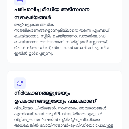
പരിപാലിച്ച മീഡിയ അടിസ്ഥാന
സൗകര്യങ്ങൾ
ഔട്ട്‌പുട്ടുകൾ അധിക
സജ്ജീകരണങ്ങളൊന്നുമില്ലാതെ തന്നെ എംബഡ്
ചെയ്യാനോ, സ്ട്രീം ചെയ്യാനോ, ഡൗൺലോഡ്
ചെയ്യാനോ തയ്യാറാണ്. ബിൽറ്റ്-ഇൻ സ്റ്റോറേജ്,
ട്രാൻസ്‌കോഡിംഗ്, ഗ്ലോബൽ ഡെലിവറി എന്നിവ
ഇതിൽ ഉൾപ്പെടുന്നു.
നിർവഹണങ്ങളുടേയും
ഉപകരണങ്ങളുടേയും ഫലകമാണ്
വീഡിയോ, ചിത്രങ്ങൾ, സംസാരം, അവതാരങ്ങൾ
എന്നിവയ്ക്കായി ഒരു API. വ്യക്തിഗത ടൂളുകൾ
വിളിക്കുക അല്ലെങ്കിൽ സ്ക്രിപ്റ്റ്-ടു-വീഡിയോ
അല്ലെങ്കിൽ വോയിസ്ഓവർ-ടു-വീഡിയോ പോലുള്ള