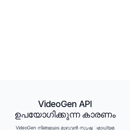
VideoGen API
ഉപയോഗിക്കുന്ന കാരണം
VideoGen നിങ്ങളുടെ മുഴുവൻ സൃഷ്ടෘമാധ്യമ