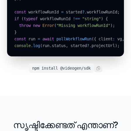
const
 workflowRunId 
=
 started
?.
workflowRunId
;
if
(
typeof
 workflowRunId 
!==
"string"
)
{
throw
new
Error
(
"Missing workflowRunId"
)
;
}
const
 run 
=
await
pollWorkflowRun
(
{
 client
:
 vg
,
 w
console
.
log
(
run
.
status
,
 started
?.
projectUrl
)
;
npm install @videogen/sdk
സൃഷ്ടിക്കേണ്ടത് എന്താണ്?