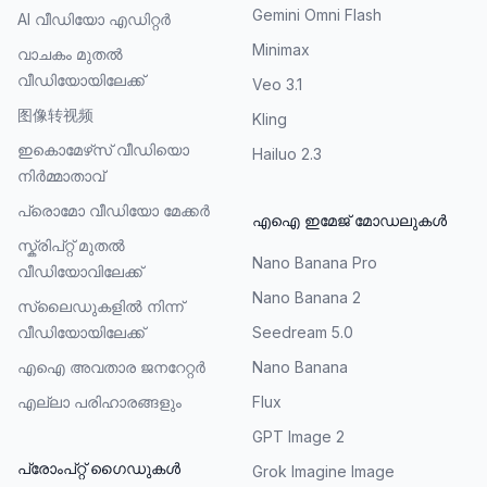
Gemini Omni Flash
AI വീഡിയോ എഡിറ്റർ
Minimax
വാചകം മുതൽ
വീഡിയോയിലേക്ക്
Veo 3.1
图像转视频
Kling
ഇകൊമേഴ്‌സ് വീഡിയൊ
Hailuo 2.3
നിർമ്മാതാവ്
പ്രൊമോ വീഡിയോ മേക്കർ
എഐ ഇമേജ് മോഡലുകൾ
സ്ക്രിപ്റ്റ് മുതൽ
Nano Banana Pro
വീഡിയോവിലേക്ക്
Nano Banana 2
സ്ലൈഡുകളിൽ നിന്ന്
വീഡിയോയിലേക്ക്
Seedream 5.0
എഐ അവതാര ജനറേറ്റർ
Nano Banana
എല്ലാ പരിഹാരങ്ങളും
Flux
GPT Image 2
പ്രോംപ്റ്റ് ഗൈഡുകൾ
Grok Imagine Image