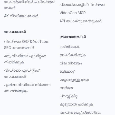
സോഷ്യൽ മീഡിയ വീഡിയോ
പ്രോഗ്രാമാറ്റിക് വീഡിയോ
മേക്കർ
VideoGen MCP
4K വീഡിയോ മേക്കർ
API ഡോക്യുമെൻറുകൾ
സേവനങ്ങൾ
ശ്രദ്ധേയതകൾ
വീഡിയോ SEO & YouTube
കഴിയിക്കുക
SEO സേവനങ്ങൾ
അംഗീകരിക്കുക
ഒരു വീഡിയോ എഡിറ്ററെ
നിയമിക്കുക
വില നിശ്ചയം
വീഡിയോ എഡിറ്റിംഗ്
ബ്ലോഗ്
സേവനങ്ങൾ
മാറ്റങ്ങളുള്ള രേഖ
എല്ലാ വീഡിയോ നിർമാണ
വാർത്ത
സേവനങ്ങളും
പ്രസ്സ് കിറ്റ്
കൂടുതാല്‍ പഠിക്കുക
അഫിൽയേറ്റ് പ്രോഗ്രാം