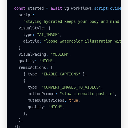
const
 started 
=
await
 vg
.
workflows
.
scriptToVideo
(
  script
:
"Staying hydrated keeps your body and mind ru
  visualStyle
:
{
    type
:
"AI_IMAGE"
,
    aiStyle
:
"loose watercolor illustration with 
}
,
  visualPacing
:
"MEDIUM"
,
  quality
:
"HIGH"
,
  remixActions
:
[
{
 type
:
"ENABLE_CAPTIONS"
}
,
{
      type
:
"CONVERT_IMAGES_TO_VIDEOS"
,
      motionPrompt
:
"slow cinematic push-in"
,
      muteOutputVideos
:
true
,
      quality
:
"HIGH"
,
}
,
]
,
}
)
;