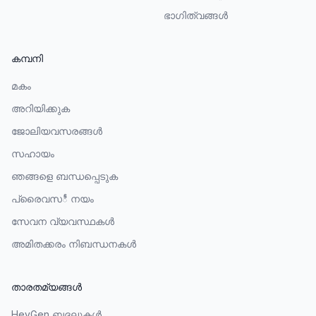
ഭാഗിത്വങ്ങൾ
കമ്പനി
മകം
അറിയിക്കുക
ജോലിയവസരങ്ങൾ
സഹായം
ഞങ്ങളെ ബന്ധപ്പെടുക
പ്രൈവസీ നയം
സേവന വ്യവസ്ഥകൾ
അമിതക്കരം നിബന്ധനകൾ
താരതമ്യങ്ങൾ
HeyGen ബദലുകൾ