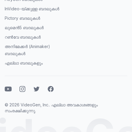
InVideo-യ്ക്കുള്ള ബദലുകൾ
Pictory ബദലുകൾ
ലുമെൻ5 ബദലുകൾ
റൺവേ ബദലുകൾ
അനിമേക്കർ (Animaker)
ബദലുകൾ
എല്ലാ ബദലുകളും
യൂറ്റ്യൂബ്
ഇൻസ്റ്റാഗ്രാമ്ഓ
ട്വിറ്റർ
ഫേസ്ബുക്ക്
© 2026 VideoGen, Inc.. എല്ലാ അവകാശങ്ങളും
സംരക്ഷിക്കുന്നു.