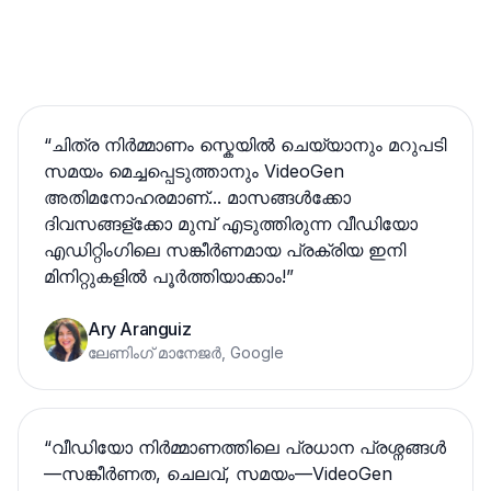
“
ചിത്ര നിർമ്മാണം സ്കെയിൽ ചെയ്യാനും മറുപടി
സമയം മെച്ചപ്പെടുത്താനും VideoGen
അതിമനോഹരമാണ്... മാസങ്ങൾക്കോ
ദിവസങ്ങള്ക്കോ മുമ്പ് എടുത്തിരുന്ന വീഡിയോ
എഡിറ്റിംഗിലെ സങ്കീര്‍ണമായ പ്രക്രിയ ഇനി
മിനിറ്റുകളിൽ പൂർത്തിയാക്കാം!
”
Ary Aranguiz
ലേണിംഗ് മാനേജർ, Google
“
വീഡിയോ നിർമ്മാണത്തിലെ പ്രധാന പ്രശ്നങ്ങൾ
—സങ്കീര്‍ണത, ചെലവ്, സമയം—VideoGen