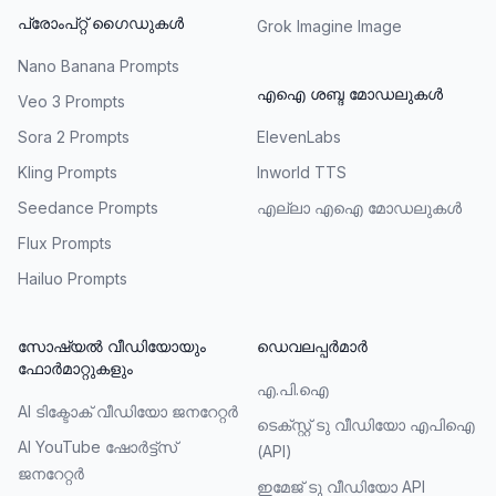
പ്രോംപ്റ്റ് ഗൈഡുകൾ
Grok Imagine Image
Nano Banana Prompts
എഐ ശബ്ദ മോഡലുകൾ
Veo 3 Prompts
Sora 2 Prompts
ElevenLabs
Kling Prompts
Inworld TTS
Seedance Prompts
എല്ലാ എഐ മോഡലുകൾ
Flux Prompts
Hailuo Prompts
സോഷ്യൽ വീഡിയോയും
ഡെവലപ്പർമാർ
ഫോർമാറ്റുകളും
എ.പി.ഐ
AI ടിക്ടോക് വീഡിയോ ജനറേറ്റർ
ടെക്സ്റ്റ് ടു വീഡിയോ എപിഐ
AI YouTube ഷോർട്ട്സ്
(API)
ജനറേറ്റർ
ഇമേജ് ടു വീഡിയോ API