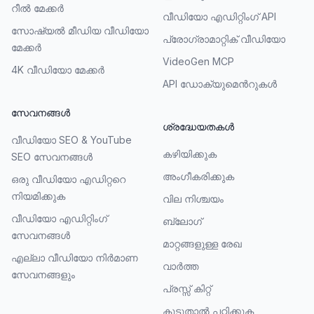
റീൽ മേക്കർ
വീഡിയോ എഡിറ്റിംഗ് API
സോഷ്യൽ മീഡിയ വീഡിയോ
പ്രോഗ്രാമാറ്റിക് വീഡിയോ
മേക്കർ
VideoGen MCP
4K വീഡിയോ മേക്കർ
API ഡോക്യുമെൻറുകൾ
സേവനങ്ങൾ
ശ്രദ്ധേയതകൾ
വീഡിയോ SEO & YouTube
കഴിയിക്കുക
SEO സേവനങ്ങൾ
അംഗീകരിക്കുക
ഒരു വീഡിയോ എഡിറ്ററെ
നിയമിക്കുക
വില നിശ്ചയം
വീഡിയോ എഡിറ്റിംഗ്
ബ്ലോഗ്
സേവനങ്ങൾ
മാറ്റങ്ങളുള്ള രേഖ
എല്ലാ വീഡിയോ നിർമാണ
വാർത്ത
സേവനങ്ങളും
പ്രസ്സ് കിറ്റ്
കൂടുതാല്‍ പഠിക്കുക