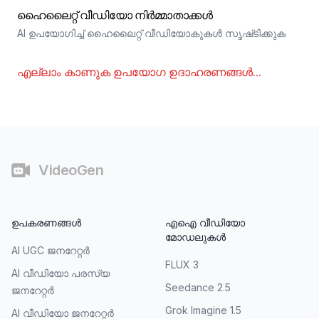
ഹൈലൈറ്റ് വീഡിയോ നിർമ്മാതാക്കൾ
AI ഉപയോഗിച്ച് ഹൈലൈറ്റ് വീഡിയോകുകൾ സൃഷ്‌ടിക്കുക
എല്ലാം കാണുക
ഉപയോഗ ഉദാഹരണങ്ങൾ
...
അവസാനഭാഗം
VideoGen
ഉപകരണങ്ങൾ
എഐ വീഡിയോ
മോഡലുകൾ
AI UGC ജനറേറ്റർ
FLUX 3
AI വീഡിയോ പരസ്യ
Seedance 2.5
ജനറേറ്റർ
Grok Imagine 1.5
AI വീഡിയോ ജനറേറ്റർ