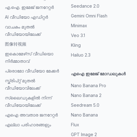
Seedance 2.0
എ.ഐ. ഇമേജ് ജനറേറ്റർ
Gemini Omni Flash
AI വീഡിയോ എഡിറ്റർ
Minimax
വാചകം മുതൽ
വീഡിയോയിലേക്ക്
Veo 3.1
图像转视频
Kling
ഇകൊമേഴ്‌സ് വീഡിയൊ
Hailuo 2.3
നിർമ്മാതാവ്
പ്രൊമോ വീഡിയോ മേക്കർ
എഐ ഇമേജ് മോഡലുകൾ
സ്ക്രിപ്റ്റ് മുതൽ
Nano Banana Pro
വീഡിയോവിലേക്ക്
Nano Banana 2
സ്ലൈഡുകളിൽ നിന്ന്
വീഡിയോയിലേക്ക്
Seedream 5.0
എഐ അവതാര ജനറേറ്റർ
Nano Banana
എല്ലാ പരിഹാരങ്ങളും
Flux
GPT Image 2