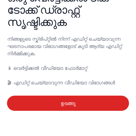
ടോക്ക് ഡ്രാഫ്റ്റ് 
സൃഷ്ടിക്കുക
നിങ്ങളുടെ സ്ക്രിപ്റ്റിൽ നിന്ന് എഡിറ്റ് ചെയ്യാവുന്ന 
ഘടനാപരമായ വിഭാഗങ്ങളോട് കൂടി ആദ്യ എഡിറ്റ് 
നിർമ്മിക്കുക.

📱	വെർട്ടിക്കൽ വീഡിയോ ഫോർമാറ്റ്

🎬	എഡിറ്റ് ചെയ്യാവുന്ന വീഡിയോ വിഭാഗങ്ങൾ
ഉടങ്ങൂ