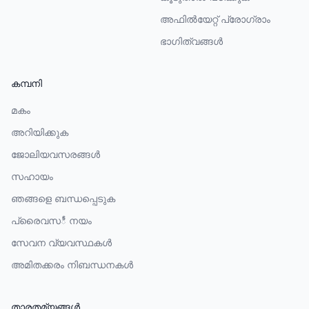
അഫിൽയേറ്റ് പ്രോഗ്രാം
ഭാഗിത്വങ്ങൾ
കമ്പനി
മകം
അറിയിക്കുക
ജോലിയവസരങ്ങൾ
സഹായം
ഞങ്ങളെ ബന്ധപ്പെടുക
പ്രൈവസీ നയം
സേവന വ്യവസ്ഥകൾ
അമിതക്കരം നിബന്ധനകൾ
താരതമ്യങ്ങൾ