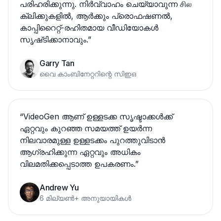
പരിഹരിക്കുന്നു. നിർവ്വാഹം ചെയ്യാവുന്ന சில
ക്ലിക്കുകളിൽ, ആര്‍ക്കും പ്രൊഫഷണൽ,
കാപ്പിറൈറ്റ്-രഹിതമായ വീഡിയോകൾ
സൃഷ്‌ടിക്കാനാവും.
”
Garry Tan
വൈ കാംബിനേറ്ററിന്റെ സിഇഒ
“
VideoGen ആണ് ഉള്ളടക്ക സൃഷ്ടാക്കൾക്ക്
ഏറ്റവും കുറഞ്ഞ സമയത്ത് ഉയർന്ന
നിലവാരമുള്ള ഉള്ളടക്കം പുറത്തുവിടാൻ
ആഗ്രഹിക്കുന്ന ഏറ്റവും അധികം
വിലമതിക്കപ്പെടാത്ത ഉപകരണം.
”
Andrew Yu
6 മില്യൺ+ അനുയായികൾ