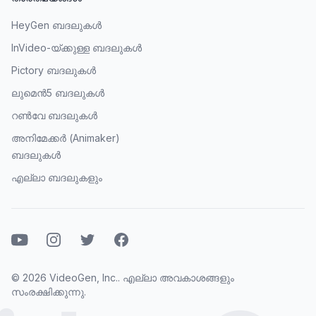
HeyGen ബദലുകൾ
InVideo-യ്ക്കുള്ള ബദലുകൾ
Pictory ബദലുകൾ
ലുമെൻ5 ബദലുകൾ
റൺവേ ബദലുകൾ
അനിമേക്കർ (Animaker)
ബദലുകൾ
എല്ലാ ബദലുകളും
യൂറ്റ്യൂബ്
ഇൻസ്റ്റാഗ്രാമ്ഓ
ട്വിറ്റർ
ഫേസ്ബുക്ക്
© 2026 VideoGen, Inc.. എല്ലാ അവകാശങ്ങളും
സംരക്ഷിക്കുന്നു.