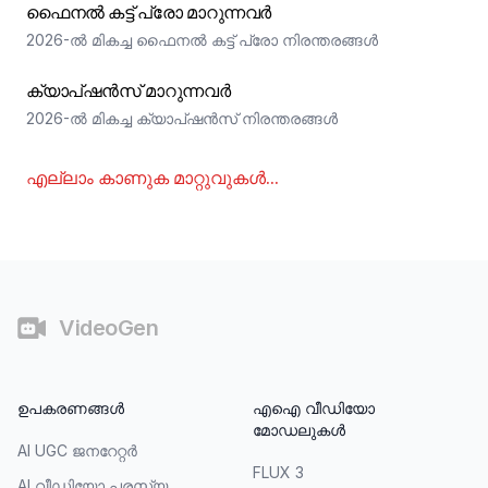
ഫൈനൽ കട്ട് പ്രോ മാറുന്നവർ
2026-ൽ മികച്ച ഫൈനൽ കട്ട് പ്രോ നിരന്തരങ്ങൾ
ക്യാപ്ഷൻസ് മാറുന്നവർ
2026-ൽ മികച്ച ക്യാപ്ഷൻസ് നിരന്തരങ്ങൾ
എല്ലാം കാണുക
മാറ്റുവുകൾ
...
അവസാനഭാഗം
VideoGen
ഉപകരണങ്ങൾ
എഐ വീഡിയോ
മോഡലുകൾ
AI UGC ജനറേറ്റർ
FLUX 3
AI വീഡിയോ പരസ്യ