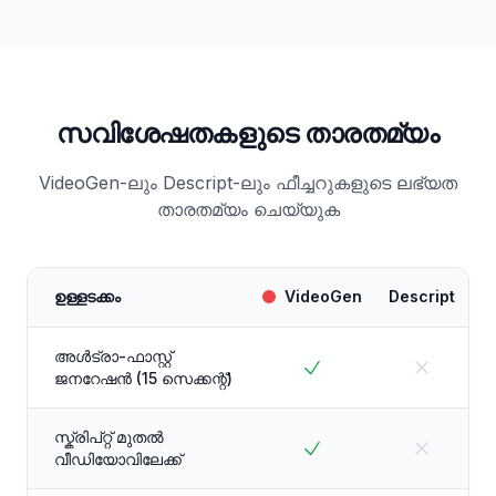
സവിശേഷതകളുടെ താരതമ്യം
VideoGen-ലും Descript-ലും ഫീച്ചറുകളുടെ ലഭ്യത
താരതമ്യം ചെയ്യുക
ഉള്ളടക്കം
VideoGen
Descript
അൾട്രാ-ഫാസ്റ്റ്
ജനറേഷൻ (15 സെക്കന്റ്)
സ്ക്രിപ്റ്റ് മുതൽ
വീഡിയോവിലേക്ക്