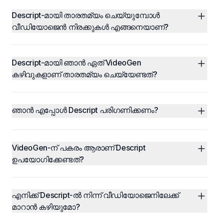
Descript-മായി താരതമ്യം ചെയ്യുമ്പോൾ 
വീഡിയോജെൻ നിരക്കുകൾ എങ്ങനെയാണ്?
Descript-മായി ഞാൻ ഏത് VideoGen 
കഴിവുകളാണ് താരതമ്യം ചെയ്യേണ്ടത്?
ഞാൻ എപ്പോൾ Descript പരിഗണിക്കണം?
VideoGen-ന് പകരം ആരാണ് Descript 
ഉപയോഗിക്കേണ്ടത്?
എനിക്ക് Descript-ൽ നിന്ന് വീഡിയോജെനിലേക്ക് 
മാറാൻ കഴിയുമോ?