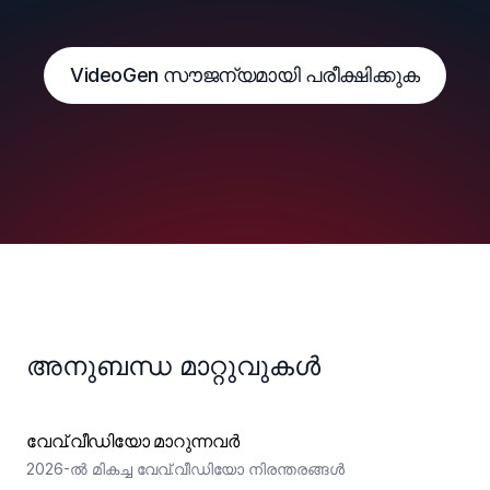
VideoGen സൗജന്യമായി പരീക്ഷിക്കുക
അനുബന്ധ മാറ്റുവുകൾ
വേവ്.വീഡിയോ മാറുന്നവർ
2026-ൽ മികച്ച വേവ്.വീഡിയോ നിരന്തരങ്ങൾ