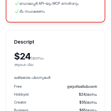
ഡെവലപ്പർ API-യും MCP സെർവറും
ടീം സഹകരണം
Descript
$
24
/
മാസം
ആരംഭ വില
ലഭ്യമായ പ്ലാനുകൾ
:
Free
ഉദ്ദേശ്യമില്ലാതെ
Hobbyist
$24/മാസം
Creator
$35/മാസം
Business
$65/മാസം