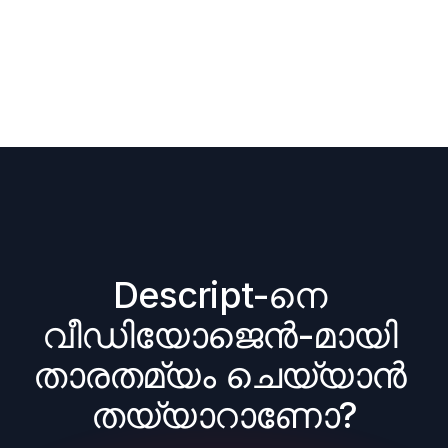
Descript-നെ 
വീഡിയോജെൻ-മായി 
താരതമ്യം ചെയ്യാൻ 
തയ്യാറാണോ?