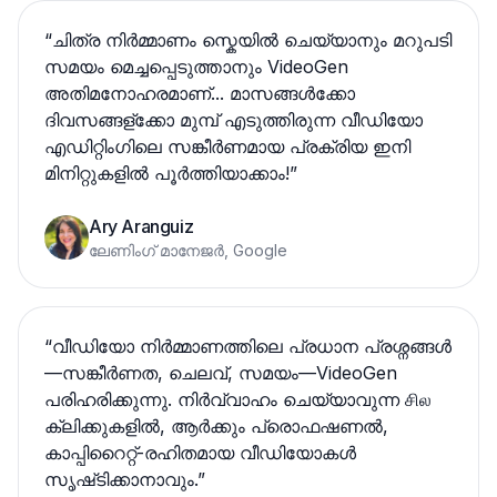
“
ചിത്ര നിർമ്മാണം സ്കെയിൽ ചെയ്യാനും മറുപടി
സമയം മെച്ചപ്പെടുത്താനും VideoGen
അതിമനോഹരമാണ്... മാസങ്ങൾക്കോ
ദിവസങ്ങള്ക്കോ മുമ്പ് എടുത്തിരുന്ന വീഡിയോ
എഡിറ്റിംഗിലെ സങ്കീര്‍ണമായ പ്രക്രിയ ഇനി
മിനിറ്റുകളിൽ പൂർത്തിയാക്കാം!
”
Ary Aranguiz
ലേണിംഗ് മാനേജർ, Google
“
വീഡിയോ നിർമ്മാണത്തിലെ പ്രധാന പ്രശ്നങ്ങൾ
—സങ്കീര്‍ണത, ചെലവ്, സമയം—VideoGen
പരിഹരിക്കുന്നു. നിർവ്വാഹം ചെയ്യാവുന്ന சில
ക്ലിക്കുകളിൽ, ആര്‍ക്കും പ്രൊഫഷണൽ,
കാപ്പിറൈറ്റ്-രഹിതമായ വീഡിയോകൾ
സൃഷ്‌ടിക്കാനാവും.
”