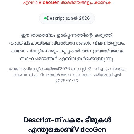
എല്ലാ VideoGen താരതമ്യങ്ങളും കാണുക
Descript ബദൽ 2026
ഈ താരതമ്യം ഉൽപ്പന്നത്തിന്റെ കരുത്ത്,
വർക്ക്ഫ്ലോയിലെ വ്യത്യാസങ്ങൾ, വിലനിർണ്ണയം,
ഓരോ പ്ലാറ്റ്‌ഫോമും കൂടുതൽ അനുയോജ്യമായ
സാഹചര്യങ്ങൾ എന്നിവ ഉൾക്കൊള്ളുന്നു.
പേജ് അപ്ഡേറ്റ് ചെയ്തത് 2026 ഓഗസ്റ്റിൽ. ഫീച്ചറും വിലയും
സംബന്ധിച്ച വിവരങ്ങൾ അവസാനമായി പരിശോധിച്ചത്
2026-01-23
.
Descript-ന് പകരം ടീമുകൾ
എന്തുകൊണ്ട് VideoGen