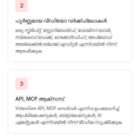
2
പൂർണ്ണമായ വീഡിയോ വർക്ക്ഫ്ലോകൾ
ഒരു സ്ക്രിപ്റ്റ്, സ്റ്റോറിബോർഡ്, വോയിസ് ഓവർ,
സ്ലൈഡ് ഡെക്ക്, റെക്കോർഡിംഗ്, അപ്‌ലോഡ്
അല്ലെങ്കിൽ ബ്ലാങ്ക് എഡിറ്റർ എന്നിവയിൽ നിന്ന്
ആരംഭിക്കുക.
3
API, MCP ആക്സസ്
VideoGen API, MCP സെർവർ എന്നിവ ഉപയോഗിച്ച്
ആപ്ലിക്കേഷനുകൾ, ഓട്ടോമേഷനുകൾ, AI
ഏജന്റുകൾ എന്നിവയിൽ നിന്ന് മീഡിയ സൃഷ്‌ടിക്കുക.