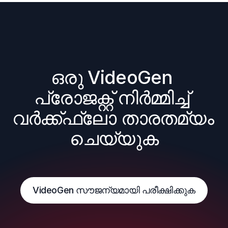
ഒരു VideoGen 
പ്രോജക്റ്റ് നിർമ്മിച്ച് 
വർക്ക്ഫ്ലോ താരതമ്യം 
ചെയ്യുക
VideoGen സൗജന്യമായി പരീക്ഷിക്കുക