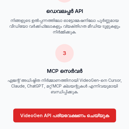
ഡെവലപ്പർ API
നിങ്ങളുടെ ഉൽപ്പന്നത്തിലോ ഓട്ടോമേഷനിലോ പൂർണ്ണമായ
വീഡിയോ വർക്ക്ഫ്ലോകളും വ്യക്തിഗത മീഡിയ ടൂളുകളും
നിർമ്മിക്കുക.
3
MCP സെർവർ
ഏജന്റ് അധിഷ്ഠിത നിർമ്മാണത്തിനായി VideoGen-നെ Cursor,
Claude, ChatGPT, മറ്റ് MCP ക്ലയന്റുകൾ എന്നിവയുമായി
ബന്ധിപ്പിക്കുക.
VideoGen API പര്യവേക്ഷണം ചെയ്യുക