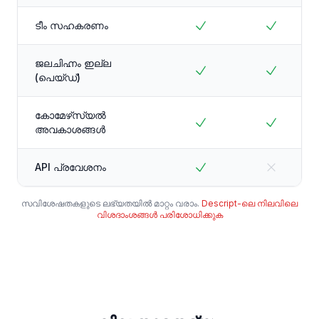
ടീം സഹകരണം
ജലചിഹ്നം ഇല്ല
(പെയ്ഡ്)
കോമേഴ്‌സ്യൽ
അവകാശങ്ങൾ
API പ്രവേശനം
സവിശേഷതകളുടെ ലഭ്യതയിൽ മാറ്റം വരാം.
Descript-ലെ നിലവിലെ
വിശദാംശങ്ങൾ പരിശോധിക്കുക