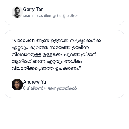
Garry Tan
വൈ കാംബിനേറ്ററിന്റെ സിഇഒ
“
VideoGen ആണ് ഉള്ളടക്ക സൃഷ്ടാക്കൾക്ക്
ഏറ്റവും കുറഞ്ഞ സമയത്ത് ഉയർന്ന
നിലവാരമുള്ള ഉള്ളടക്കം പുറത്തുവിടാൻ
ആഗ്രഹിക്കുന്ന ഏറ്റവും അധികം
വിലമതിക്കപ്പെടാത്ത ഉപകരണം.
”
Andrew Yu
6 മില്യൺ+ അനുയായികൾ