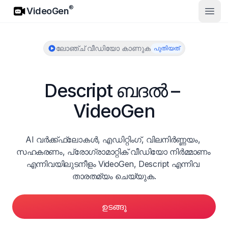
VideoGen
®
VideoGen
മുഖ്
ലോഞ്ച് വീഡിയോ കാണുക
പുതിയത്
Descript ബദൽ – 
VideoGen
AI വർക്ക്ഫ്ലോകൾ, എഡിറ്റിംഗ്, വിലനിർണ്ണയം, 
സഹകരണം, പ്രോഗ്രാമാറ്റിക് വീഡിയോ നിർമ്മാണം 
എന്നിവയിലുടനീളം VideoGen, Descript എന്നിവ 
താരതമ്യം ചെയ്യുക.
ഉടങ്ങൂ