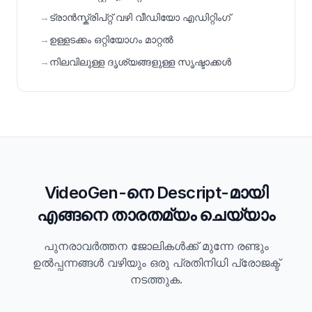
→
ട്രാൻസ്ക്രിപ്റ്റ് വഴി വീഡിയോ എഡിറ്റിംഗ്
→
ഉള്ളടക്കം ഒറ്റിയോഗം മാറ്റൽ
→
നിലവിലുള്ള ദൃശ്യങ്ങളുള്ള സൃഷ്ടാക്കൾ
VideoGen-നെ Descript-മായി
എങ്ങനെ താരതമ്യം ചെയ്യാം
പുനരാവർത്തന ജോലികൾക്ക് മുന്നേ രണ്ടും
ഉൽപ്പന്നങ്ങൾ വഴിയും ഒരു പ്രതിനിധി പ്രോജക്ട്
നടത്തുക.