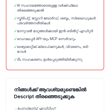
✓
AI സഹായത്തോടെയുള്ള വർക്ക്ഫ്ലോ
തിരഞ്ഞെടുക്കൽ
✓
സ്ക്രിപ്റ്റ്, സ്റ്റോറി ബോർഡ്, ശബ്ദം, സ്ലൈഡുകൾ
പ്രവർത്തനരീതികൾ
✓
മാനുവൽ മാറ്റങ്ങൾക്കായി ഇൻ-ബിൽറ്റ് എഡിറ്റർ
✓
ഡെവലപ്പർ API-യും MCP സെർവറും
✓
ഓട്ടോമാറ്റിക് ക്യാപ്ഷനുകൾ, വിവരണം, ബി-
റോൾ
✓
ടീം സഹകരണം ഉൾപ്പെടുത്തിയിരിക്കുന്നു
നിങ്ങൾക്ക് ആവശ്യമുണ്ടെങ്കിൽ
Descript തിരഞ്ഞെടുക്കുക
→
പോഡ്കാസ്റ്റ് എഡിറ്റിംഗ്