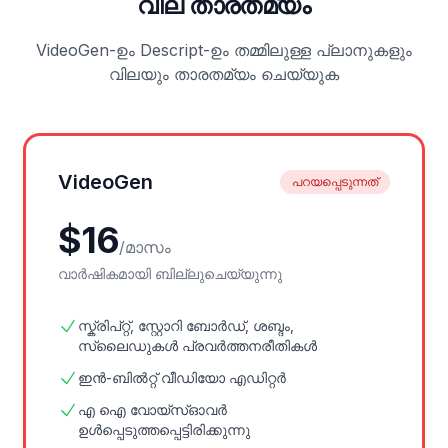
വില താരതമ്യം
VideoGen-ഉം Descript-ഉം തമ്മിലുള്ള പ്ലാനുകളും
വിലയും താരതമ്യം ചെയ്യുക
VideoGen
പറയപ്പെടുന്നത്
$
16
/
മാസം
വാർഷികമായി ബില്ലുചെയ്യുന്നു
സ്ക്രിപ്റ്റ്, സ്റ്റോറി ബോർഡ്, ശബ്ദം,
സ്ലൈഡുകൾ പ്രവർത്തനരീതികൾ
ഇൻ-ബിൽറ്റ് വീഡിയോ എഡിറ്റർ
എ ഐ വോയ്സ്‌ഓവർ
ഉൾപ്പെടുത്തപ്പെട്ടിരിക്കുന്നു