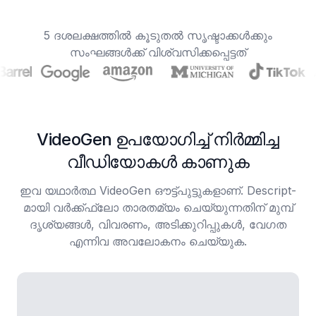
5 ദശലക്ഷത്തിൽ കൂടുതൽ സൃഷ്ടാക്കൾക്കും
സംഘങ്ങൾക്ക് വിശ്വസിക്കപ്പെട്ടത്
VideoGen ഉപയോഗിച്ച് നിർമ്മിച്ച
വീഡിയോകൾ കാണുക
ഇവ യഥാർത്ഥ VideoGen ഔട്ട്‌പുട്ടുകളാണ്. Descript-
മായി വർക്ക്ഫ്ലോ താരതമ്യം ചെയ്യുന്നതിന് മുമ്പ്
ദൃശ്യങ്ങൾ, വിവരണം, അടിക്കുറിപ്പുകൾ, വേഗത
എന്നിവ അവലോകനം ചെയ്യുക.