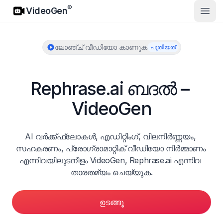
VideoGen
®
VideoGen
മുഖ്
ലോഞ്ച് വീഡിയോ കാണുക
പുതിയത്
Rephrase.ai ബദൽ – 
VideoGen
AI വർക്ക്ഫ്ലോകൾ, എഡിറ്റിംഗ്, വിലനിർണ്ണയം, 
സഹകരണം, പ്രോഗ്രാമാറ്റിക് വീഡിയോ നിർമ്മാണം 
എന്നിവയിലുടനീളം VideoGen, Rephrase.ai എന്നിവ 
താരതമ്യം ചെയ്യുക.
ഉടങ്ങൂ