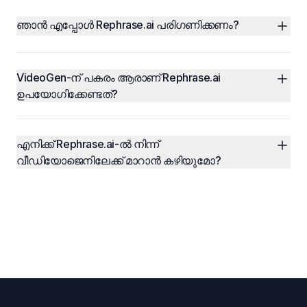
ഞാൻ എപ്പോൾ Rephrase.ai പരിഗണിക്കണം?
VideoGen-ന് പകരം ആരാണ് Rephrase.ai 
ഉപയോഗിക്കേണ്ടത്?
എനിക്ക് Rephrase.ai-ൽ നിന്ന് 
വീഡിയോജെനിലേക്ക് മാറാൻ കഴിയുമോ?