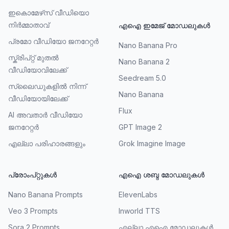
ഇകൊമേഴ്‌സ് വീഡിയൊ
നിർമ്മാതാവ്
എഐ ഇമേജ് മോഡലുകൾ
പ്രമോ വീഡിയോ ജനറേറ്റർ
Nano Banana Pro
സ്ക്രിപ്റ്റ് മുതൽ
Nano Banana 2
വീഡിയോവിലേക്ക്
Seedream 5.0
സ്ലൈഡുകളിൽ നിന്ന്
Nano Banana
വീഡിയോയിലേക്ക്
Flux
AI അവതാർ വീഡിയോ
ജനറേറ്റർ
GPT Image 2
എല്ലാ പരിഹാരങ്ങളും
Grok Imagine Image
പ്രോംപ്റ്റുകൾ
എഐ ശബ്ദ മോഡലുകൾ
Nano Banana Prompts
ElevenLabs
Veo 3 Prompts
Inworld TTS
Sora 2 Prompts
എല്ലാ എഐ മോഡലുകൾ