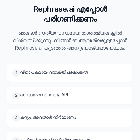
Rephrase.ai എപ്പോൾ
പരിഗണിക്കണം
ഞങ്ങൾ സത്യസന്ധമായ താരതമ്യങ്ങളിൽ
വിശ്വസിക്കുന്നു. നിങ്ങൾക്ക് ആവശ്യമുള്ളപ്പോൾ
Rephrase.ai കൂടുതൽ അനുയോജ്യമായേക്കാം:
വ്യാപകമായ വ്യക്തിപരമാക്കൽ
1
ഓട്ടോമേഷൻ വേണ്ടി API
2
കസ്റ്റം അവതാർ നിർമ്മാണം
3
എന്റർപ്രൈസ് ഇന്റഗ്രേഷനുകൾ