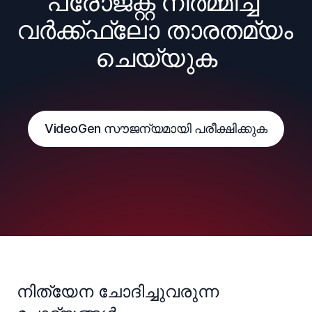
പ്രോജക്റ്റ് നിർമ്മിച്ച് 
വർക്ക്ഫ്ലോ താരതമ്യം 
ചെയ്യുക
VideoGen സൗജന്യമായി പരീക്ഷിക്കുക
നിത്യേന ചോദിച്ചുവരുന്ന