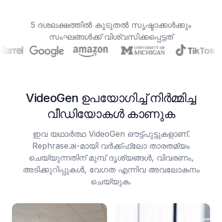
5 ദശലക്ഷത്തിൽ കൂടുതൽ സൃഷ്ടാക്കൾക്കും
സംഘങ്ങൾക്ക് വിശ്വസിക്കപ്പെട്ടത്
VideoGen ഉപയോഗിച്ച് നിർമ്മിച്ച
വീഡിയോകൾ കാണുക
ഇവ യഥാർത്ഥ VideoGen ഔട്ട്‌പുട്ടുകളാണ്.
Rephrase.ai-മായി വർക്ക്ഫ്ലോ താരതമ്യം
ചെയ്യുന്നതിന് മുമ്പ് ദൃശ്യങ്ങൾ, വിവരണം,
അടിക്കുറിപ്പുകൾ, വേഗത എന്നിവ അവലോകനം
ചെയ്യുക.