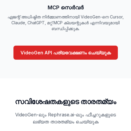
MCP സെർവർ
ഏജന്റ് അധിഷ്ഠിത നിർമ്മാണത്തിനായി VideoGen-നെ Cursor,
Claude, ChatGPT, മറ്റ് MCP ക്ലയന്റുകൾ എന്നിവയുമായി
ബന്ധിപ്പിക്കുക.
VideoGen API പര്യവേക്ഷണം ചെയ്യുക
സവിശേഷതകളുടെ താരതമ്യം
VideoGen-ലും Rephrase.ai-ലും ഫീച്ചറുകളുടെ
ലഭ്യത താരതമ്യം ചെയ്യുക