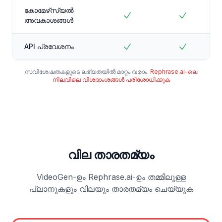
കോമേഴ്‌സ്യൽ
അവകാശങ്ങൾ
API പ്രവേശനം
സവിശേഷതകളുടെ ലഭ്യതയിൽ മാറ്റം വരാം.
Rephrase.ai-ലെ
നിലവിലെ വിശദാംശങ്ങൾ പരിശോധിക്കുക
വില താരതമ്യം
VideoGen-ഉം Rephrase.ai-ഉം തമ്മിലുള്ള
പ്ലാനുകളും വിലയും താരതമ്യം ചെയ്യുക