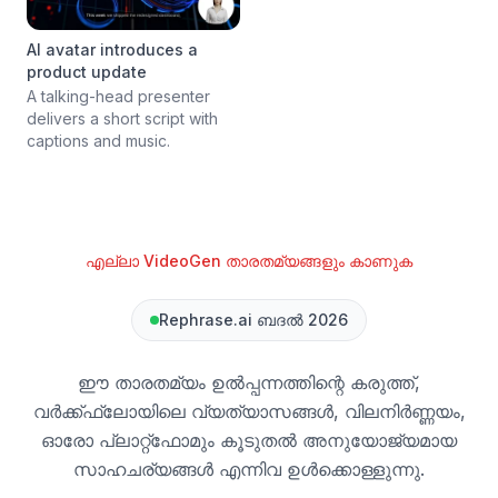
AI avatar introduces a
product update
A talking-head presenter
delivers a short script with
captions and music.
എല്ലാ VideoGen താരതമ്യങ്ങളും കാണുക
Rephrase.ai ബദൽ 2026
ഈ താരതമ്യം ഉൽപ്പന്നത്തിന്റെ കരുത്ത്,
വർക്ക്ഫ്ലോയിലെ വ്യത്യാസങ്ങൾ, വിലനിർണ്ണയം,
ഓരോ പ്ലാറ്റ്‌ഫോമും കൂടുതൽ അനുയോജ്യമായ
സാഹചര്യങ്ങൾ എന്നിവ ഉൾക്കൊള്ളുന്നു.