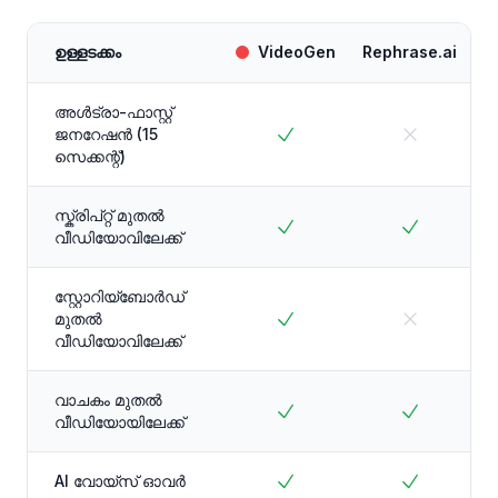
ഉള്ളടക്കം
VideoGen
Rephrase.ai
അൾട്രാ-ഫാസ്റ്റ്
ജനറേഷൻ (15
സെക്കന്റ്)
സ്ക്രിപ്റ്റ് മുതൽ
വീഡിയോവിലേക്ക്
സ്റ്റോറിയ്ബോർഡ്
മുതൽ
വീഡിയോവിലേക്ക്
വാചകം മുതൽ
വീഡിയോയിലേക്ക്
AI വോയ്സ് ഓവർ