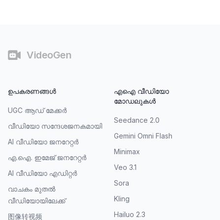
അവസാനഭാഗം
VideoGen
ഉപകരണങ്ങൾ
എഐ വീഡിയോ
മോഡലുകൾ
UGC ആഡ് മേക്കർ
Seedance 2.0
വീഡിയോ സന്ദേശജനകമായി
Gemini Omni Flash
AI വീഡിയോ ജനറേറ്റർ
Minimax
എ.ഐ. ഇമേജ് ജനറേറ്റർ
Veo 3.1
AI വീഡിയോ എഡിറ്റർ
Sora
വാചകം മുതൽ
Kling
വീഡിയോയിലേക്ക്
Hailuo 2.3
图像转视频