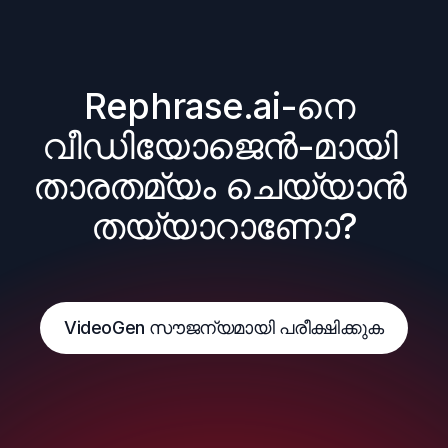
Rephrase.ai-നെ 
വീഡിയോജെൻ-മായി 
താരതമ്യം ചെയ്യാൻ 
തയ്യാറാണോ?
VideoGen സൗജന്യമായി പരീക്ഷിക്കുക