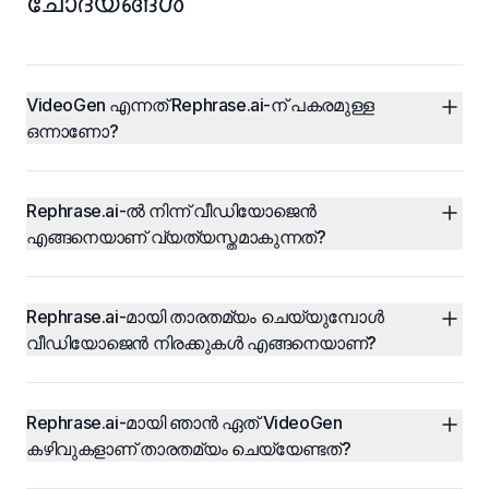
ചോദ്യങ്ങൾ
VideoGen എന്നത് Rephrase.ai-ന് പകരമുള്ള 
ഒന്നാണോ?
Rephrase.ai-ൽ നിന്ന് വീഡിയോജെൻ 
എങ്ങനെയാണ് വ്യത്യസ്തമാകുന്നത്?
Rephrase.ai-മായി താരതമ്യം ചെയ്യുമ്പോൾ 
വീഡിയോജെൻ നിരക്കുകൾ എങ്ങനെയാണ്?
Rephrase.ai-മായി ഞാൻ ഏത് VideoGen 
കഴിവുകളാണ് താരതമ്യം ചെയ്യേണ്ടത്?