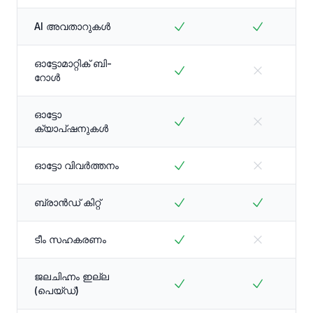
AI അവതാറുകൾ
ഓട്ടോമാറ്റിക് ബി-
റോൾ
ഓട്ടോ
ക്യാപ്ഷനുകൾ
ഓട്ടോ വിവർത്തനം
ബ്രാൻഡ് കിറ്റ്
ടീം സഹകരണം
ജലചിഹ്നം ഇല്ല
(പെയ്ഡ്)