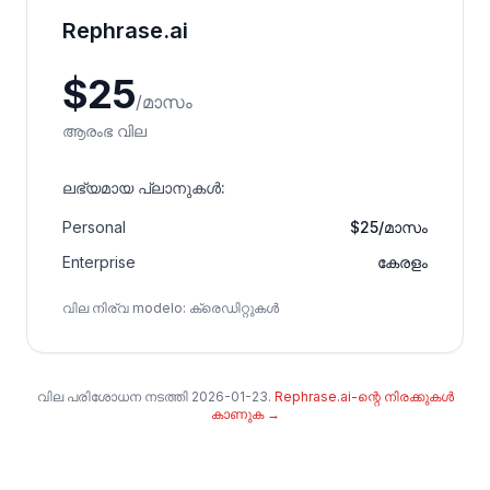
Rephrase.ai
$
25
/
മാസം
ആരംഭ വില
ലഭ്യമായ പ്ലാനുകൾ
:
Personal
$25/മാസം
Enterprise
കേരളം
വില നിര്വ modelo
:
ക്രെഡിറ്റുകൾ
വില പരിശോധന നടത്തി
2026-01-23
.
Rephrase.ai-ന്റെ നിരക്കുകൾ
കാണുക
→