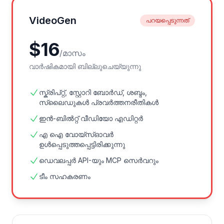
VideoGen
പറയപ്പെടുന്നത്
$
16
/
മാസം
വാർഷികമായി ബില്ലുചെയ്യുന്നു
സ്ക്രിപ്റ്റ്, സ്റ്റോറി ബോർഡ്, ശബ്ദം,
സ്ലൈഡുകൾ പ്രവർത്തനരീതികൾ
ഇൻ-ബിൽറ്റ് വീഡിയോ എഡിറ്റർ
എ ഐ വോയ്സ്‌ഓവർ
ഉൾപ്പെടുത്തപ്പെട്ടിരിക്കുന്നു
ഡെവലപ്പർ API-യും MCP സെർവറും
ടീം സഹകരണം