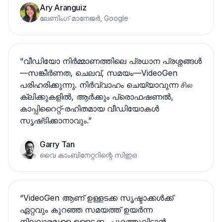
Ary Aranguiz
ലേണിംഗ് മാനേജർ, Google
“
വീഡിയോ നിർമ്മാണത്തിലെ പ്രധാന പ്രശ്നങ്ങൾ
—സങ്കീര്‍ണത, ചെലവ്, സമയം—VideoGen
പരിഹരിക്കുന്നു. നിർവ്വാഹം ചെയ്യാവുന്ന சில
ക്ലിക്കുകളിൽ, ആര്‍ക്കും പ്രൊഫഷണൽ,
കാപ്പിറൈറ്റ്-രഹിതമായ വീഡിയോകൾ
സൃഷ്‌ടിക്കാനാവും.
”
Garry Tan
വൈ കാംബിനേറ്ററിന്റെ സിഇഒ
“
VideoGen ആണ് ഉള്ളടക്ക സൃഷ്ടാക്കൾക്ക്
ഏറ്റവും കുറഞ്ഞ സമയത്ത് ഉയർന്ന
നിലവാരമുള്ള ഉള്ളടക്കം പുറത്തുവിടാൻ