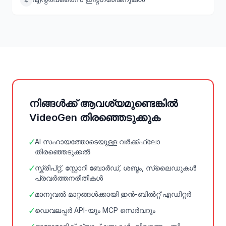
4
നിങ്ങൾക്ക് ആവശ്യമുണ്ടെങ്കിൽ
VideoGen തിരഞ്ഞെടുക്കുക
✓
AI സഹായത്തോടെയുള്ള വർക്ക്ഫ്ലോ
തിരഞ്ഞെടുക്കൽ
✓
സ്ക്രിപ്റ്റ്, സ്റ്റോറി ബോർഡ്, ശബ്ദം, സ്ലൈഡുകൾ
പ്രവർത്തനരീതികൾ
✓
മാനുവൽ മാറ്റങ്ങൾക്കായി ഇൻ-ബിൽറ്റ് എഡിറ്റർ
✓
ഡെവലപ്പർ API-യും MCP സെർവറും