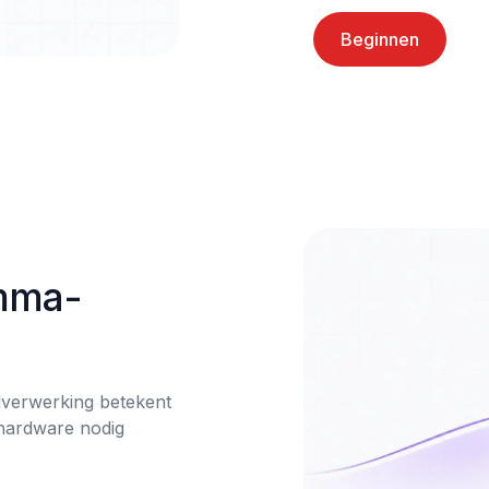
Beginnen
mma-
dverwerking betekent 
ohardware nodig 