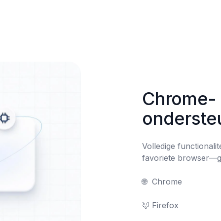
Chrome- 
onderste
Volledige functionalit
favoriete browser—ge
🌐	Chrome

🦊	Firefox