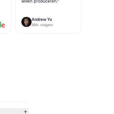
willen produceren.
”
Andrew Yu
6M+ volgers