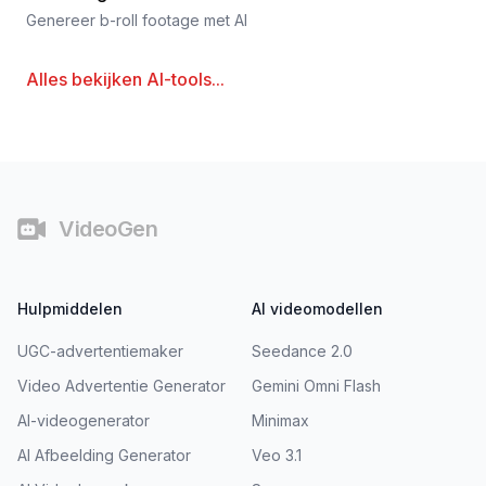
Genereer b-roll footage met AI
Alles bekijken
AI-tools
...
Voettekst
VideoGen
Hulpmiddelen
AI videomodellen
UGC-advertentiemaker
Seedance 2.0
Video Advertentie Generator
Gemini Omni Flash
AI-videogenerator
Minimax
AI Afbeelding Generator
Veo 3.1