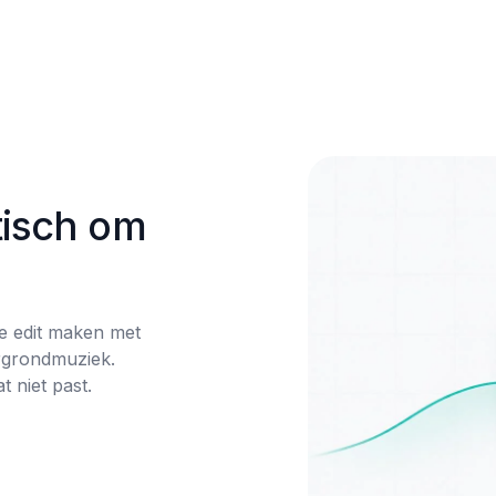
isch om 
e edit maken met 
rgrondmuziek. 
 niet past.
