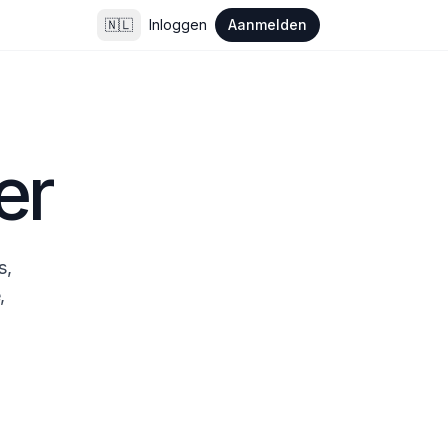
🇳🇱
Inloggen
Aanmelden
er
, 
 