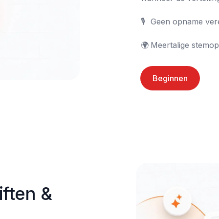
🎙️	Geen opname vereist

🌍	Meertalige stemop
Beginnen
ften & 