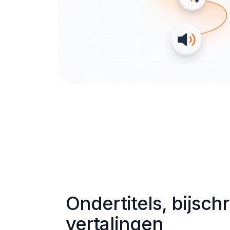
Ondertitels, bijschri
vertalingen