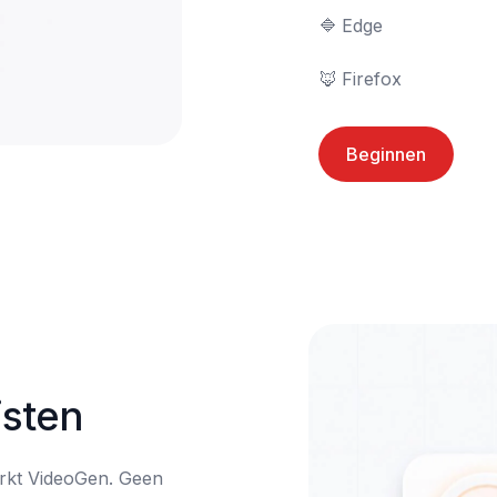
🔷	Edge

🦊	Firefox
Beginnen
sten
rkt VideoGen. Geen 