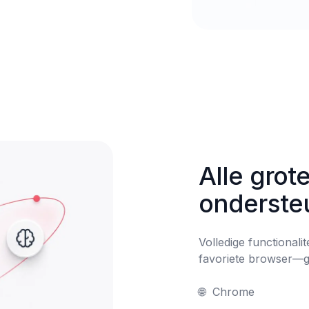
Alle grot
onderste
Volledige functionali
favoriete browser—ge
🌐	Chrome
